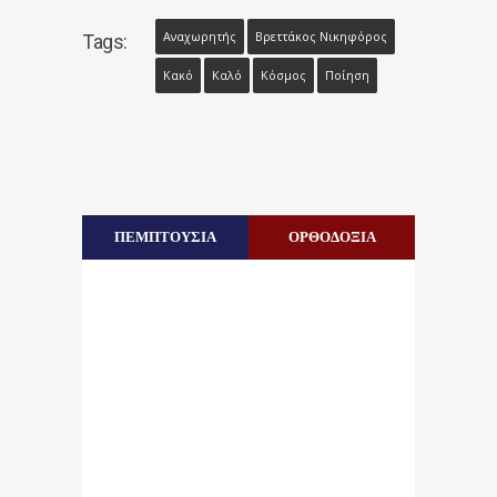
Αναχωρητής
Βρεττάκος Νικηφόρος
Tags:
Κακό
Καλό
Κόσμος
Ποίηση
ΠΕΜΠΤΟΥΣΙΑ
ΟΡΘΟΔΟΞΙΑ