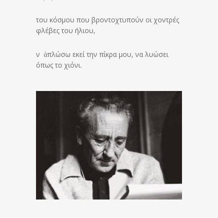
του κόσμου που βροντοχτυπούν οι χοντρές
φλέβες του ήλιου,
ν ἁπλώσω εκεί την πίκρα μου, να λυώσει
όπως το χιόνι.