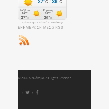
πρόγνωση καιρού από το weather.gr
ΕΝΗΜΈΡΩΣΉ ΜΕΣΩ RSS
© 2026 Διακόνημα. All Rights Reserved.