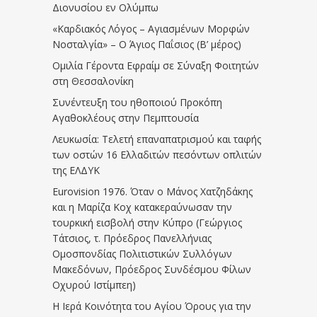
Διονυσίου εν Ολύμπω
«Καρδιακός Λόγος – Αγιασμένων Μορφών
Νοσταλγία» – Ο Άγιος Παΐσιος (Β’ μέρος)
Ομιλία Γέροντα Εφραίμ σε Σύναξη Φοιτητών
στη Θεσσαλονίκη
Συνέντευξη του ηθοποιού Προκόπη
Αγαθοκλέους στην Πεμπτουσία
Λευκωσία: Τελετή επαναπατρισμού και ταφής
των οστών 16 Ελλαδιτών πεσόντων οπλιτών
της ΕΛΔΥΚ
Eurovision 1976. Όταν ο Μάνος Χατζηδάκης
και η Μαρίζα Κοχ κατακεραύνωσαν την
τουρκική εισβολή στην Κύπρο (Γεώργιος
Τάτσιος, τ. Πρόεδρος Πανελλήνιας
Ομοσπονδίας Πολιτιστικών Συλλόγων
Μακεδόνων, Πρόεδρος Συνδέσμου Φίλων
Οχυρού Ιστίμπεη)
Η Ιερά Κοινότητα του Αγίου Όρους για την