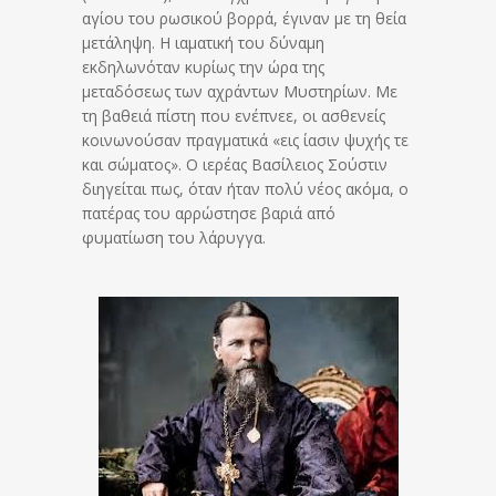
αγίου του ρωσικού βορρά, έγιναν με τη θεία
μετάληψη. Η ιαματική του δύναμη
εκδηλωνόταν κυρίως την ώρα της
μεταδόσεως των αχράντων Μυστηρίων. Με
τη βαθειά πίστη που ενέπνεε, οι ασθενείς
κοινωνούσαν πραγματικά «εις ίασιν ψυχής τε
και σώματος». Ο ιερέας Βασίλειος Σούστιν
διηγείται πως, όταν ήταν πολύ νέος ακόμα, ο
πατέρας του αρρώστησε βαριά από
φυματίωση του λάρυγγα.