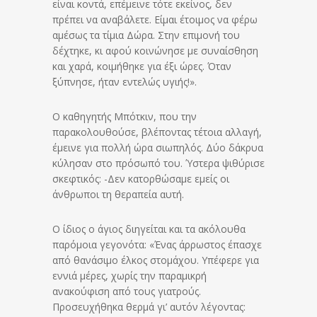
είναι κοντά, επέμεινε τότε εκείνος, δεν
πρέπει να αναβάλετε. Είμαι έτοιμος να φέρω
αμέσως τα τίμια Δώρα. Στην επιμονή του
δέχτηκε, κι αφού κοινώνησε με συναίσθηση
και χαρά, κοιμήθηκε για έξι ώρες. Όταν
ξύπνησε, ήταν εντελώς υγιής!».
Ο καθηγητής Μπότκιν, που την
παρακολουθούσε, βλέποντας τέτοια αλλαγή,
έμεινε για πολλή ώρα σιωπηλός. Δύο δάκρυα
κύλησαν στο πρόσωπό του. Ύστερα ψιθύρισε
σκεφτικός: -Δεν κατορθώσαμε εμείς οι
άνθρωποι τη θεραπεία αυτή.
Ο ίδιος ο άγιος διηγείται και τα ακόλουθα
παρόμοια γεγονότα: «Ένας άρρωστος έπασχε
από θανάσιμο έλκος στομάχου. Υπέφερε για
εννιά μέρες, χωρίς την παραμικρή
ανακούφιση από τους γιατρούς.
Προσευχήθηκα θερμά γι’ αυτόν λέγοντας: