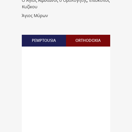
Ο Άγιος Αιμιλιανός ο Ομολογητής, επίσκοπος
Κυζίκου
Άγιος Μύρων
PEMPTOUSIA
ORTHODOXIA