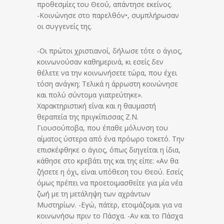
προθεσμίες του Θεού, απάντησε εκείνος.
-Κοινώνησε στο παρελθόν•, συμπλήρωσαν
οι συγγενείς της.
-Οι πρώτοι χριστιανοί, δήλωσε τότε ο άγιος,
κοινωνούσαν καθημερινά, κι εσείς δεν
θέλετε να την κοινωνήσετε τώρα, που έχει
τόση ανάγκη; Τελικά η άρρωστη κοινώνησε
και πολύ σύντομα γιατρεύτηκε».
Χαρακτηριστική είναι και η θαυμαστή
θεραπεία της πριγκίπισσας Ζ.Ν.
Γιουσούποβα, που έπαθε μόλυνση του
αίματος ύστερα από ένα πρόωρο τοκετό. Την
επισκέφθηκε ο άγιος, όπως διηγείται η ίδια,
κάθησε στο κρεβάτι της και της είπε: «Αν θα
ζήσετε η όχι, είναι υπόθεση του Θεού. Εσείς
όμως πρέπει να προετοιμασθείτε για μία νέα
ζωή με τη μετάληψη των αχράντων
Μυστηρίων. -Εγώ, πάτερ, ετοιμάζομαι για να
κοινωνήσω πριν το Πάσχα. -Αν και το Πάσχα