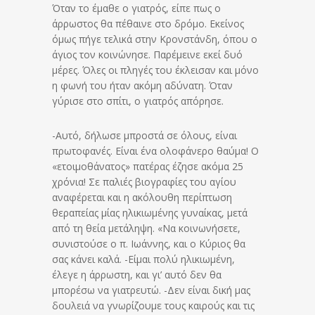
Όταν το έμαθε ο γιατρός, είπε πως ο
άρρωστος θα πέθαινε στο δρόμο. Εκείνος
όμως πήγε τελικά στην Κρονστάνδη, όπου ο
άγιος τον κοινώνησε. Παρέμεινε εκεί δυό
μέρες. Όλες οι πληγές του έκλεισαν και μόνο
η φωνή του ήταν ακόμη αδύνατη. Όταν
γύρισε στο σπίτι, ο γιατρός απόρησε.
-Αυτό, δήλωσε μπροστά σε όλους, είναι
πρωτοφανές. Είναι ένα ολοφάνερο θαύμα! Ο
«ετοιμοθάνατος» πατέρας έζησε ακόμα 25
χρόνια! Σε παλιές βιογραφίες του αγίου
αναφέρεται και η ακόλουθη περίπτωση
θεραπείας μίας ηλικιωμένης γυναίκας, μετά
από τη θεία μετάληψη. «Να κοινωνήσετε,
συνιστούσε ο π. Ιωάννης, και ο Κύριος θα
σας κάνει καλά. -Είμαι πολύ ηλικιωμένη,
έλεγε η άρρωστη, και γι’ αυτό δεν θα
μπορέσω να γιατρευτώ. -Δεν είναι δική μας
δουλειά να γνωρίζουμε τους καιρούς και τις