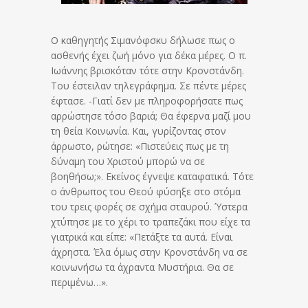
Ο καθηγητής Σιμανόφσκυ δήλωσε πως ο
ασθενής έχει ζωή μόνο για δέκα μέρες. Ο π.
Ιωάννης βρισκόταν τότε στην Κρονστάνδη.
Του έστειλαν τηλεγράφημα. Σε πέντε μέρες
έφτασε. -Γιατί δεν με πληροφορήσατε πως
αρρώστησε τόσο βαριά; Θα έφερνα μαζί μου
τη θεία Κοινωνία. Και, γυρίζοντας στον
άρρωστο, ρώτησε: «Πιστεύεις πως με τη
δύναμη του Χριστού μπορώ να σε
βοηθήσω;». Εκείνος έγνεψε καταφατικά. Τότε
ο άνθρωπος του Θεού φύσηξε στο στόμα
του τρεις φορές σε σχήμα σταυρού. Ύστερα
χτύπησε με το χέρι το τραπεζάκι που είχε τα
γιατρικά και είπε: «Πετάξτε τα αυτά. Είναι
άχρηστα. Έλα όμως στην Κρονστάνδη να σε
κοινωνήσω τα άχραντα Μυστήρια. Θα σε
περιμένω…».