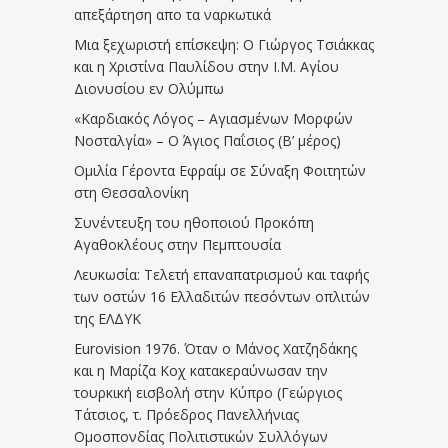
απεξάρτηση απο τα ναρκωτικά
Μια ξεχωριστή επίσκεψη: Ο Γιώργος Τσιάκκας
και η Χριστίνα Παυλίδου στην Ι.Μ. Αγίου
Διονυσίου εν Ολύμπω
«Καρδιακός Λόγος – Αγιασμένων Μορφών
Νοσταλγία» – Ο Άγιος Παΐσιος (Β’ μέρος)
Ομιλία Γέροντα Εφραίμ σε Σύναξη Φοιτητών
στη Θεσσαλονίκη
Συνέντευξη του ηθοποιού Προκόπη
Αγαθοκλέους στην Πεμπτουσία
Λευκωσία: Τελετή επαναπατρισμού και ταφής
των οστών 16 Ελλαδιτών πεσόντων οπλιτών
της ΕΛΔΥΚ
Eurovision 1976. Όταν ο Μάνος Χατζηδάκης
και η Μαρίζα Κοχ κατακεραύνωσαν την
τουρκική εισβολή στην Κύπρο (Γεώργιος
Τάτσιος, τ. Πρόεδρος Πανελλήνιας
Ομοσπονδίας Πολιτιστικών Συλλόγων