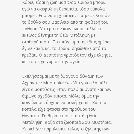
Κύριε, είσαι η ζωή μας! Όσο εύκολα μπορώ
εγώ να σκεφτώ τη θεραπεία, τόσο εύκολα
μπορείς Εσύ να τη χαρίσεις. Γιάτρεψε λοιπόν
το δούλο σου Βασίλειο από τη φοβερή του
πάθηση. Ύστερα τον κοινώνησα, αλλά κι
εκείνος δέχτηκε τη θεία Μετάληψη με
σταθερή πίστη. Το απόγευμα της ίδιας ημέρας
έγινε καλά, και το βράδυ σηκώθηκε από το
κρεβάτι. Ο Δεσπότης Χριστός τον είχε ελεήσει
και του είχε χαρίσει την υγεία…
Εκπλήσσομαι με τη ζωογόνο δύναμη των
Αχράντων Μυστηρίων!». -Μία γριούλα πάλι
είχε αιμοπτύσεις. Ήταν πολύ αδύνατη και δεν
έτρωγε σχεδόν τίποτα. Μόλις όμως την
κοινώνησα, άρχισε να συνέρχεται. -Κάποια
κοπέλα είχε φτάσει στα πρόθυρα του
θανάτου. Τη θεράπευσε κι αυτή η θεία
Μετάληψη. Δόξα στα ζωοποιά Σου Μυστήρια,
Κύριε! Δεν παραλείπει, τέλος, ο ζηλωτής των