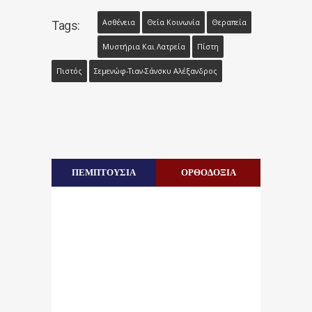
Ασθένεια
Θεία Κοινωνία
Θεραπεία
Tags:
Μυστήρια Και Λατρεία
Πίστη
Πιστός
Σεμενώφ-Τιαν-Σάνσκυ Αλέξανδρος
ΠΕΜΠΤΟΥΣΙΑ
ΟΡΘΟΔΟΞΙΑ