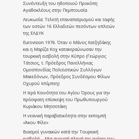
Συνέντευξη του ηθοποιού Προκόπη
Αγαθοκλέους στην Πεμπτουσία
Λευκωσία: Τελετή επαναπατρισμού και ταφής
των οστών 16 Ελλαδιτών πεσόντων οπλιτών
της ΕΛΔΥΚ
Eurovision 1976. Όταν ο Μάνος Χατζηδάκης
και η Μαρίζα Κοχ κατακεραύνωσαν την
τουρκική εισβολή στην Κύπρο (Γεώργιος
Τάτσιος, τ. Πρόεδρος Πανελλήνιας
Ομοσπονδίας Πολιτιστικών Συλλόγων
Μακεδόνων, Πρόεδρος Συνδέσμου Φίλων
Οχυρού Ιστίμπεη)
Η Ιερά Κοινότητα του Αγίου Όρους για την
πρόσφατη επίσκεψη του Πρωθυπουργού
Κυριάκου Μητσοτάκη
Η νεανική παραβατικότητα στην εκπομπή
«Άκου Φίλε»
Βιασμοί γυναικών κατά την Τουρκική
εισβολή – Μια ανοιχτή πληγή της φρίκης του