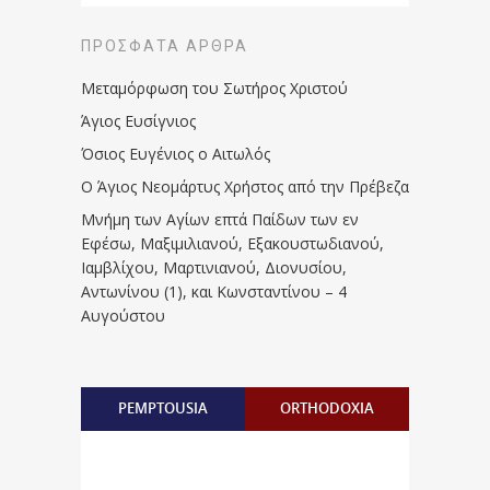
ΠΡΌΣΦΑΤΑ ΆΡΘΡΑ
Μεταμόρφωση του Σωτήρος Χριστού
Άγιος Ευσίγνιος
Όσιος Ευγένιος ο Αιτωλός
Ο Άγιος Νεομάρτυς Χρήστος από την Πρέβεζα
Μνήμη των Aγίων επτά Παίδων των εν
Eφέσω, Mαξιμιλιανού, Eξακουστωδιανού,
Iαμβλίχου, Mαρτινιανού, Διονυσίου,
Aντωνίνου (1), και Kωνσταντίνου – 4
Αυγούστου
PEMPTOUSIA
ORTHODOXIA