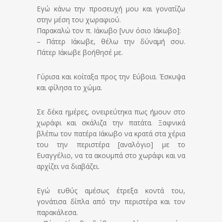
Εγώ κάνω την προσευχή μου και γονατίζω
στην μέση του χωραφιού.
Παρακαλώ τον π. Ιάκωβο [νυν όσιο Ιάκωβο]:
– Πάτερ Ιάκωβε, θέλω την δύναμή σου.
Πάτερ Ιάκωβε βοήθησέ με.
Γύρισα και κοίταξα προς την Εύβοια. Έσκυψα
και φίλησα το χώμα.
Σε δέκα ημέρες, ονειρεύτηκα πως ήμουν στο
χωράφι και σκάλιζα την πατάτα. Ξαφνικά
βλέπω τον πατέρα Ιάκωβο να κρατά στα χέρια
του την περιστέρα [αναλόγιο] με το
Ευαγγέλιο, να τα ακουμπά στο χωράφι και να
αρχίζει να διαβάζει.
Εγώ ευθύς αμέσως έτρεξα κοντά του,
γονάτισα δίπλα από την περιστέρα και τον
παρακάλεσα.