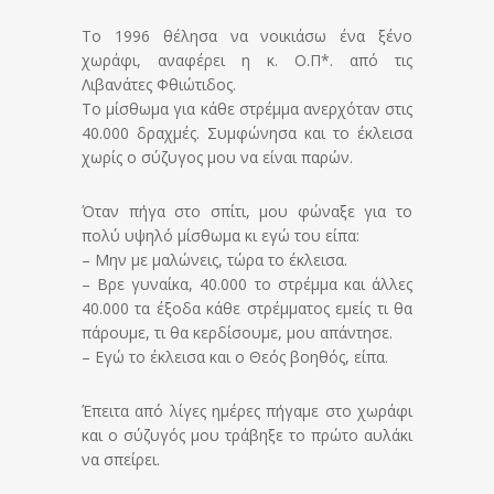
Το 1996 θέλησα να νοικιάσω ένα ξένο
χωράφι, αναφέρει η κ. Ο.Π*. από τις
Λιβανάτες Φθιώτιδος.
Το μίσθωμα για κάθε στρέμμα ανερχόταν στις
40.000 δραχμές. Συμφώνησα και το έκλεισα
χωρίς ο σύζυγος μου να είναι παρών.
Όταν πήγα στο σπίτι, μου φώναξε για το
πολύ υψηλό μίσθωμα κι εγώ του είπα:
– Μην με μαλώνεις, τώρα το έκλεισα.
– Βρε γυναίκα, 40.000 το στρέμμα και άλλες
40.000 τα έξοδα κάθε στρέμματος εμείς τι θα
πάρουμε, τι θα κερδίσουμε, μου απάντησε.
– Εγώ το έκλεισα και ο Θεός βοηθός, είπα.
Έπειτα από λίγες ημέρες πήγαμε στο χωράφι
και ο σύζυγός μου τράβηξε το πρώτο αυλάκι
να σπείρει.