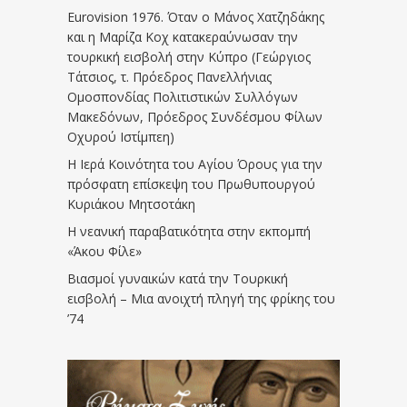
Eurovision 1976. Όταν ο Μάνος Χατζηδάκης
και η Μαρίζα Κοχ κατακεραύνωσαν την
τουρκική εισβολή στην Κύπρο (Γεώργιος
Τάτσιος, τ. Πρόεδρος Πανελλήνιας
Ομοσπονδίας Πολιτιστικών Συλλόγων
Μακεδόνων, Πρόεδρος Συνδέσμου Φίλων
Οχυρού Ιστίμπεη)
Η Ιερά Κοινότητα του Αγίου Όρους για την
πρόσφατη επίσκεψη του Πρωθυπουργού
Κυριάκου Μητσοτάκη
Η νεανική παραβατικότητα στην εκπομπή
«Άκου Φίλε»
Βιασμοί γυναικών κατά την Τουρκική
εισβολή – Μια ανοιχτή πληγή της φρίκης του
’74