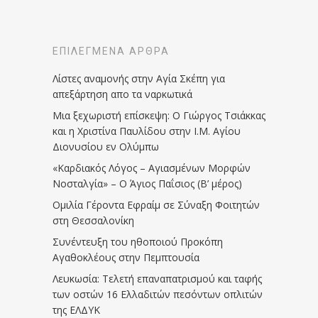
ΕΠΙΛΕΓΜΈΝΑ ΆΡΘΡΑ
Λίστες αναμονής στην Αγία Σκέπη για
απεξάρτηση απο τα ναρκωτικά
Μια ξεχωριστή επίσκεψη: Ο Γιώργος Τσιάκκας
και η Χριστίνα Παυλίδου στην Ι.Μ. Αγίου
Διονυσίου εν Ολύμπω
«Καρδιακός Λόγος – Αγιασμένων Μορφών
Νοσταλγία» – Ο Άγιος Παΐσιος (Β’ μέρος)
Ομιλία Γέροντα Εφραίμ σε Σύναξη Φοιτητών
στη Θεσσαλονίκη
Συνέντευξη του ηθοποιού Προκόπη
Αγαθοκλέους στην Πεμπτουσία
Λευκωσία: Τελετή επαναπατρισμού και ταφής
των οστών 16 Ελλαδιτών πεσόντων οπλιτών
της ΕΛΔΥΚ