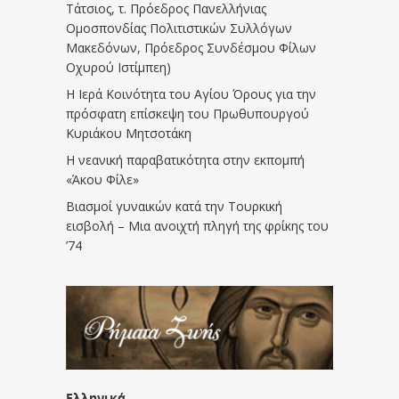
Τάτσιος, τ. Πρόεδρος Πανελλήνιας
Ομοσπονδίας Πολιτιστικών Συλλόγων
Μακεδόνων, Πρόεδρος Συνδέσμου Φίλων
Οχυρού Ιστίμπεη)
Η Ιερά Κοινότητα του Αγίου Όρους για την
πρόσφατη επίσκεψη του Πρωθυπουργού
Κυριάκου Μητσοτάκη
Η νεανική παραβατικότητα στην εκπομπή
«Άκου Φίλε»
Βιασμοί γυναικών κατά την Τουρκική
εισβολή – Μια ανοιχτή πληγή της φρίκης του
’74
Ελληνικά