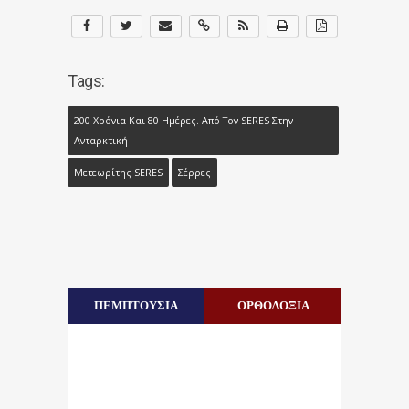
Tags:
200 Χρόνια Και 80 Ημέρες. Από Τον SERES Στην
Ανταρκτική
Mετεωρίτης SERES
Σέρρες
ΠΕΜΠΤΟΥΣΙΑ
ΟΡΘΟΔΟΞΙΑ