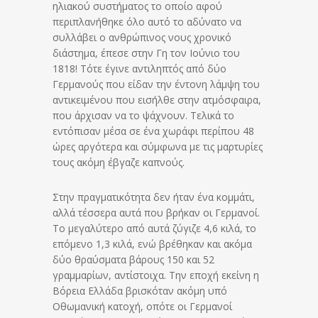
ηλιακού συστήματος το οποίο αφού
περιπλανήθηκε όλο αυτό το αδύνατο να
συλλάβει ο ανθρώπινος νους χρονικό
διάστημα, έπεσε στην Γη τον Ιούνιο του
1818! Τότε έγινε αντιληπτός από δύο
Γερμανούς που είδαν την έντονη λάμψη του
αντικειμένου που εισήλθε στην ατμόσφαιρα,
που άρχισαν να το ψάχνουν. Τελικά το
εντόπισαν μέσα σε ένα χωράφι περίπου 48
ώρες αργότερα και σύμφωνα με τις μαρτυρίες
τους ακόμη έβγαζε καπνούς.
Στην πραγματικότητα δεν ήταν ένα κομμάτι,
αλλά τέσσερα αυτά που βρήκαν οι Γερμανοί.
Το μεγαλύτερο από αυτά ζύγιζε 4,6 κιλά, το
επόμενο 1,3 κιλά, ενώ βρέθηκαν και ακόμα
δύο θραύσματα βάρους 150 και 52
γραμμαρίων, αντίστοιχα. Την εποχή εκείνη η
Βόρεια Ελλάδα βρισκόταν ακόμη υπό
Οθωμανική κατοχή, οπότε οι Γερμανοί