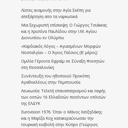
Λίστες αναμονής στην Αγία Σκέπη για
απεξάρτηση απο τα ναρκωτικά
Μια ξεχωριστή επίσκεψη: Ο Γιώργος Τσιάκκας
και η Χριστίνα Παυλίδου στην Ι.Μ. Αγίου
Διονυσίου εν Ολύμπω
«Καρδιακός Λόγος – Αγιασμένων Μορφών
Νοσταλγία» – Ο Άγιος Παΐσιος (Β’ μέρος)
Ομιλία Γέροντα Εφραίμ σε Σύναξη Φοιτητών
στη Θεσσαλονίκη
Συνέντευξη του ηθοποιού Προκόπη
Αγαθοκλέους στην Πεμπτουσία
Λευκωσία: Τελετή επαναπατρισμού και ταφής
των οστών 16 Ελλαδιτών πεσόντων οπλιτών
της ΕΛΔΥΚ
Eurovision 1976. Όταν ο Μάνος Χατζηδάκης
και η Μαρίζα Κοχ κατακεραύνωσαν την
τουρκική εισβολή στην Κύπρο (Γεώργιος