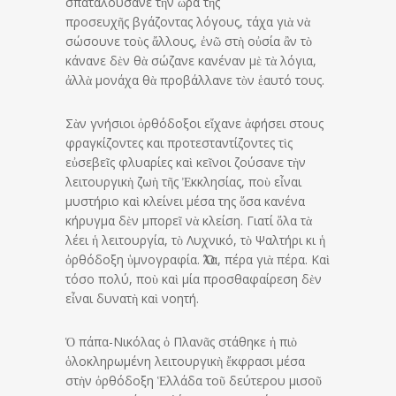
σπαταλούσανε τὴν ὥρα τῆς
προσευχῆς βγάζοντας λόγους, τάχα γιὰ νὰ
σώσουνε τοὺς ἄλλους, ἐνῶ στὴ οὐσία ἂν τὸ
κάνανε δὲν θὰ σώζανε κανέναν μὲ τὰ λόγια,
ἀλλὰ μονάχα θὰ προβάλλανε τὸν ἑαυτό τους.
Σὰν γνήσιοι ὀρθόδοξοι εἴχανε ἀφήσει στους
φραγκίζοντες και προτεσταντίζοντες τὶς
εὐσεβεῖς φλυαρίες καὶ κεῖνοι ζούσανε τὴν
λειτουργικὴ ζωὴ τῆς Ἐκκλησίας, ποὺ εἶναι
μυστήριο καὶ κλείνει μέσα της ὅσα κανένα
κήρυγ­μα δὲν μπορεῖ νὰ κλείση. Γιατί ὅλα τὰ
λέει ἡ λειτουρ­γία, τὸ Λυχνικό, τὸ Ψαλτήρι κι ἡ
ὀρθόδοξη ὑμνογραφία. Ὅλα, πέρα γιὰ πέρα. Καὶ
τόσο πολύ, ποὺ καὶ μία προσθαφαίρεση δὲν
εἶναι δυνατὴ καὶ νοητή.
Ὁ πάπα-Νικόλας ὁ Πλανᾶς στάθηκε ἡ πιὸ
ὁλοκληρωμένη λειτουργικὴ ἔκφρασι μέσα
στὴν ὀρθόδοξη Ἑλλάδα τοῦ δεύτερου μισοῦ