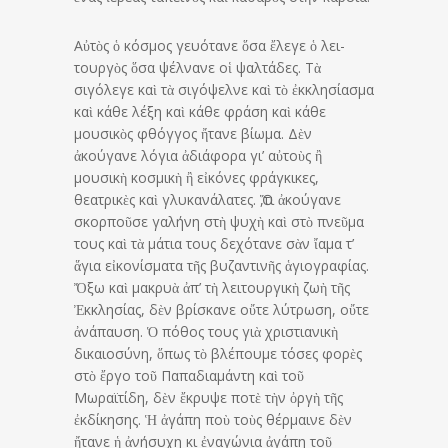
Αὐτὸς ὁ κόσμος γευότανε ὅσα ἔλεγε ὁ λει­
τουργὸς ὅσα ψέλνανε οἱ ψαλτάδες. Τὰ
σιγόλεγε καὶ τὰ σιγόψελνε καὶ τὸ ἐκκλησίασμα
καὶ κάθε λέξη καὶ κάθε φράση καὶ κάθε
μουσικὸς φθόγγος ἤτανε βίωμα. Δὲν
ἀκούγανε λόγια ἀδιάφορα γι’ αὐτοὺς ἢ
μουσικὴ κοσμικὴ ἢ εἰκόνες φράγκικες,
θεατρικὲς καὶ γλυκανάλατες. Ὅ,τι ἀκούγανε
σκορποῦσε γαλήνη στὴ ψυχὴ καὶ στὸ πνεῦμα
τους καὶ τὰ μάτια τους δεχότανε σὰν ἴαμα τ’
ἅγια εἰκονί­σματα τῆς βυζαντινῆς ἁγιογραφίας.
Ὄξω καὶ μακρυὰ ἀπ’ τὴ λειτουργικὴ ζωὴ τῆς
Ἐκκλησίας, δὲν βρίσκανε οὔτε λύτρωση, οὔτε
ἀνάπαυση. Ὁ πόθος τους γιὰ χριστιανικὴ
δικαιοσύνη, ὅπως τὸ βλέπουμε τόσες φορὲς
στὸ ἔργο τοῦ Παπαδιαμάντη καὶ τοῦ
Μωραϊτίδη, δὲν ἔκρυψε ποτὲ τὴν ὀργὴ τῆς
ἐκδίκησης. Ἡ ἀγάπη ποὺ τοὺς θέρμαινε δὲν
ἤτανε ἡ ἀνήσυχη κι ἐναγώνια ἀγάπη τοῦ