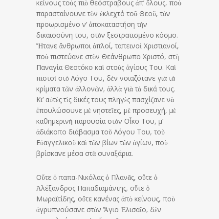
κείνους τοὺς πιὸ θεόστραβους ἀπ’ ὅλους, ποὺ
παρασταίνουνε τὸν ἐκλεχτό τοῦ Θεοῦ, τὸν
προωρισμένο ν’ ἀποκαταστήση τὴν
δικαιοσύνη του, στὸν ξεστρατισμέ­νο κόσμο.
Ἤτανε ἄνθρωποι ἁπλοί, ταπεινοὶ Χριστιανοί,
ποὺ πιστεύανε στὸν Θεάνθρωπο Χριστό, στὴ
Παναγία Θεοτόκο καὶ στοὺς ἁγίους Του. Καὶ
πιστοὶ στὸ Λόγο Του, δὲν νοιαζότανε γιὰ τὰ
κρίματα τῶν ἀλλονῶν, ἀλλὰ γιὰ τὰ δικά τους.
Κι’ αὐτὲς τὶς δικές τους πληγὲς πασχίζανε νὰ
ἐπουλώσουνε μὲ νηστεῖες, μὲ προσευχή, μὲ
καθημερινὴ παρουσία στὸν Οἶκο Του, μ’
ἀδιάκοπο διάβασμα τοῦ Λό­γου Του, τοῦ
Εὐαγγελικοῦ καὶ τῶν βίων τῶν ἁγίων, ποὺ
βρίσκανε μέσα στὰ συναξάρια.
Οὔτε ὁ παπα-Νικόλας ὁ Πλανᾶς, οὔτε ὁ
Ἀλέξανδρος Παπαδιαμάντης, οὔτε ὁ
Μωραϊτίδης, οὔτε κανένας ἀπὸ κείνους, ποὺ
ἀγρυπνούσανε στὸν Ἅγιο Ἐλισαῖο, δὲν