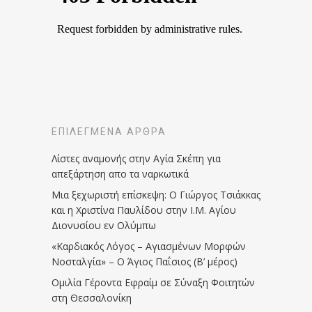
ΕΠΙΛΕΓΜΈΝΑ ΆΡΘΡΑ
Λίστες αναμονής στην Αγία Σκέπη για
απεξάρτηση απο τα ναρκωτικά
Μια ξεχωριστή επίσκεψη: Ο Γιώργος Τσιάκκας
και η Χριστίνα Παυλίδου στην Ι.Μ. Αγίου
Διονυσίου εν Ολύμπω
«Καρδιακός Λόγος – Αγιασμένων Μορφών
Νοσταλγία» – Ο Άγιος Παΐσιος (Β’ μέρος)
Ομιλία Γέροντα Εφραίμ σε Σύναξη Φοιτητών
στη Θεσσαλονίκη