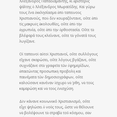
Ἀλέξανδρος Παπαδιαμάντης, κι ἀριστερὸς
ψάλτης ὁ Ἀλέξανδρος Μωραϊτίδης. Καὶ γύρω
τους ἕνα ἐκκλησίασμα ἀπὸ ταπεινοὺς
Χριστιανούς, ποὺ δὲν κουραζόντανε, οὔτε ἀπὸ
τὶς μακρυὲς ἀκολουθίες, οὔτε ἀπὸ τὴν
ἀγρυπνία, οὔτε ἀπὸ τὴν ὀρθο­στασία. Οὔτε τὰ
βλέφαρά τους κλείνανε, οὔτε τὰ γόνατά τους
λυγίζανε.
Οἱ ταπεινοὶ αὐτοὶ Χριστιανοί, οὔτε συλλόγους
εἴχανε σκαρώ­σει, οὔτε λόγους βγάζανε, οὔτε
συχνάζανε στὰ γραφεῖα τῶν ἐφημερίδων,
ἀπαιτώντας προ­σωπικὴ προβολὴ καὶ
παινέματα τῶν δημοσιογράφων, οὔτε
καλούσανε κανέναν ἰσχυρὸ νὰ ‘ρθη, νὰ τοὺς
καμαρώση καὶ νὰ τοὺς ἐνισχύση.
Δὲν κάνανε κοινωνικό Χρι­στιανισμό, οὔτε
εἶχε ψηλώσει ὁ νοῦς τους, ὥστε νὰ θέλουνε
νὰ βολέψουνε τὰ στραβὰ τοῦ κό­σμου, σὰν