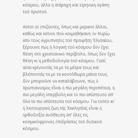
κόσμου, ἀλλὰ ἡ ἀτάραχη καὶ εἰρηνικὴ ἀγάπη
τοῦ Χριστοῦ.
Αὐτοὶ οἱ ἐπιζῶντες, ὅπως καὶ μερικοὶ ἄλλοι,
καθὼς καὶ κεῖνοι ποὺ κοιμηθήκανε ἐν Κυρίῳ
ἀπὸ τοὺς ἀγρυπνητὲς τοῦ προφήτη Ἐλισαίου,
ξέρουνε πὼς ἡ λογική τοῦ κόσμου δὲν ἔχει
θέση στὸ χριστιανικὸ περίβολο, ὅπως δὲν ἔχει
θέση κι ἡ μεθοδολογία τοῦ κόσμου. Γιατί
αὐτὰ κρίνοντάς τα μὲ τὰ μέτρα τους καὶ
βλέποντάς τα μὲ τὰ κοντόθωρα μάτια τους
δὲν μποροῦνε νὰ καταλάβουνε, πὼς ὁ
Χριστιανισμὸς εἶναι ἠ πιὸ μεγάλη περιπέτεια, ἡ
πιὸ μεγάλη ὑπερβολὴ καὶ τὸ πιὸ ἀπίστευτο ἀπ’
ὅλα τὰ πιὸ ἀπίστευτα τοῦ κόσμου. Γιὰ τοῦτο κι’
ἡ λειτουργικὴ ζωὴ τῆς Ἐκκλησίας εἶναι ἡ
ὀρθοδοξία ἀνόθευτη ἀπ’ ὅλες τὶς
κοσμικόφρονες ἐπιδράσεις τοῦ δυτικοῦ
κόσμου.