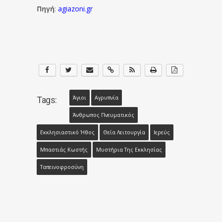
Πηγή
:
agiazoni.gr
Άγιοι
Αγρυπνία
Tags:
Άνθρωπος Πνευματικός
Εκκλησιαστικό Ήθος
Θεία Λειτουργία
Ιερεύς
Μπαστιάς Κωστής
Μυστήρια Της Εκκλησίας
Ταπεινοφροσύνη