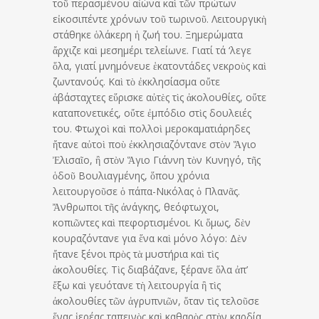
τοῦ περασμένου αἰώνα καὶ τῶν πρώτων
εἰκοσιπέντε χρόνων τοῦ τωρινοῦ. Λειτουργικὴ
στά­θηκε ὁλάκερη ἡ ζωή του. Ξη­μερώματα
ἄρχιζε καὶ μεσημέρι τελείωνε. Γιατί τά ‘λεγε
ὅλα, γιατί μνημόνευε ἑκατοντάδες νεκροὺς καὶ
ζωντανούς. Καὶ τὸ ἐκκλησί­ασμα οὔτε
ἀβάσταχτες εὕρισκε αὐτὲς τὶς ἀκολουθίες, οὔτε
καταπονετικές, οὔτε ἐμπόδιο στὶς δουλειές
του. Φτωχοὶ καὶ πολ­λοὶ μεροκαματιάρηδες
ἤτανε αὐτοὶ ποὺ ἐκκλησιαζόντανε στὸν Ἅγιο
Ἐλισαῖο, ἢ στὸν Ἅγιο Γιάννη τὸν Κυνηγό, τῆς
ὁδοῦ Βουλιαγ­μένης, ὅπου χρόνια
λειτουργοῦσε ὁ πάπα-Νικόλας ὁ Πλανᾶς.
Ἄνθρωποι τῆς ἀνάγκης, θεόφτωχοι,
κοπιῶντες καὶ πεφορτισμένοι. Κι ὅμως, δὲν
κουραζόντανε για ἕνα καὶ μόνο λόγο: Δὲν
ἤτανε ξένοι πρὸς τὰ μυστήρια καὶ τὶς
ἀκολουθίες. Τὶς διαβάζανε, ξέρανε ὅλα ἀπ’
ἔξω καὶ γευότανε τὴ λειτουργία ἢ τὶς
ἀκολουθίες τῶν ἀγρυπνιῶν, ὅταν τὶς τελοῦσε
ἕνας ἱερέας ταπεινὸς καὶ καθαρὸς στὴν καρδία.