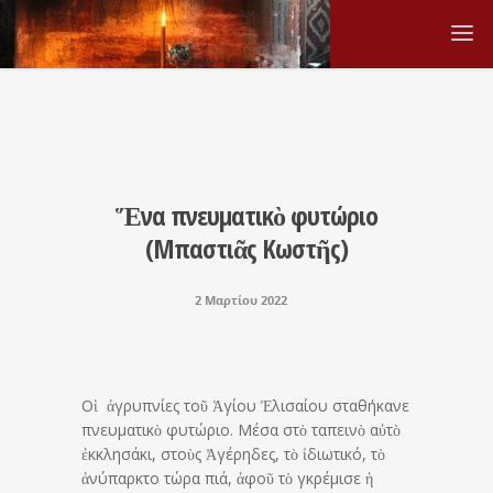
Ἕνα πνευματικὸ φυτώριο
(Μπαστιᾶς Κωστῆς)
2 Μαρτίου 2022
Οἱ ἀγρυπνίες τοῦ Ἁγίου Ἐλισαίου σταθήκανε
πνευματικὸ φυτώριο. Μέσα στὸ ταπεινὸ αὐτὸ
ἐκκλησάκι, στοὺς Ἀγέρηδες, τὸ ἰδιωτικό, τὸ
ἀνύπαρκτο τώρα πιά, ἀφοῦ τὸ γκρέμισε ἡ