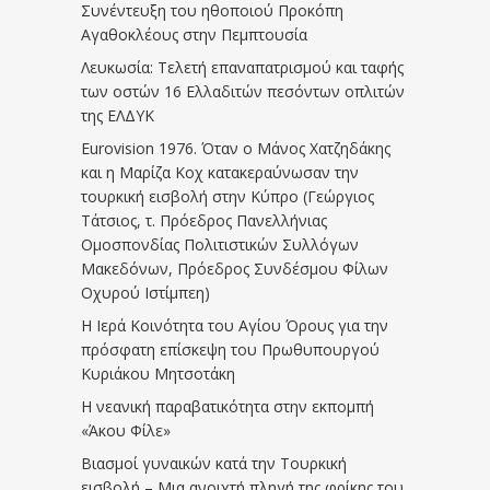
Συνέντευξη του ηθοποιού Προκόπη
Αγαθοκλέους στην Πεμπτουσία
Λευκωσία: Τελετή επαναπατρισμού και ταφής
των οστών 16 Ελλαδιτών πεσόντων οπλιτών
της ΕΛΔΥΚ
Eurovision 1976. Όταν ο Μάνος Χατζηδάκης
και η Μαρίζα Κοχ κατακεραύνωσαν την
τουρκική εισβολή στην Κύπρο (Γεώργιος
Τάτσιος, τ. Πρόεδρος Πανελλήνιας
Ομοσπονδίας Πολιτιστικών Συλλόγων
Μακεδόνων, Πρόεδρος Συνδέσμου Φίλων
Οχυρού Ιστίμπεη)
Η Ιερά Κοινότητα του Αγίου Όρους για την
πρόσφατη επίσκεψη του Πρωθυπουργού
Κυριάκου Μητσοτάκη
Η νεανική παραβατικότητα στην εκπομπή
«Άκου Φίλε»
Βιασμοί γυναικών κατά την Τουρκική
εισβολή – Μια ανοιχτή πληγή της φρίκης του