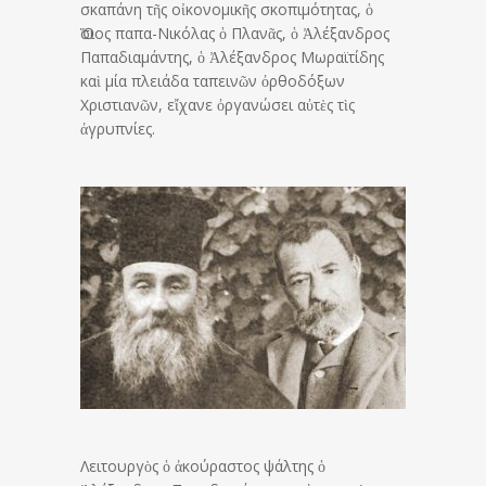
σκαπάνη τῆς οἰκονομικῆς σκοπιμότητας, ὁ
Ὅσιος παπα-Νικόλας ὁ Πλανᾶς, ὁ Ἀλέξανδρος
Παπα­διαμάντης, ὁ Ἀλέξανδρος Μωραϊτίδης
καὶ μία πλειάδα ταπεινῶν ὀρθοδόξων
Χριστιανῶν, εἴχανε ὀργανώσει αὐτὲς τὶς
ἀγρυπνίες.
Λειτουργὸς ὁ ἀκούραστος ψάλτης ὁ