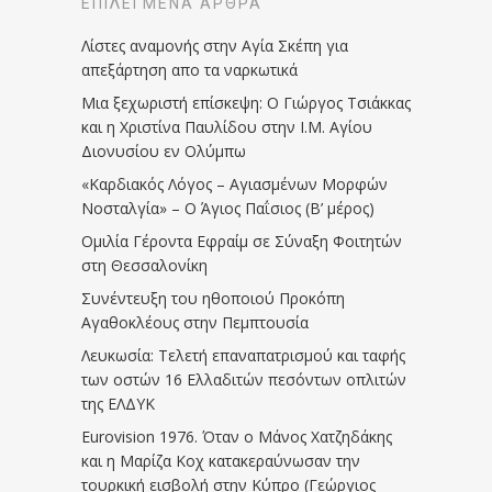
ΕΠΙΛΕΓΜΈΝΑ ΆΡΘΡΑ
Λίστες αναμονής στην Αγία Σκέπη για
απεξάρτηση απο τα ναρκωτικά
Μια ξεχωριστή επίσκεψη: Ο Γιώργος Τσιάκκας
και η Χριστίνα Παυλίδου στην Ι.Μ. Αγίου
Διονυσίου εν Ολύμπω
«Καρδιακός Λόγος – Αγιασμένων Μορφών
Νοσταλγία» – Ο Άγιος Παΐσιος (Β’ μέρος)
Ομιλία Γέροντα Εφραίμ σε Σύναξη Φοιτητών
στη Θεσσαλονίκη
Συνέντευξη του ηθοποιού Προκόπη
Αγαθοκλέους στην Πεμπτουσία
Λευκωσία: Τελετή επαναπατρισμού και ταφής
των οστών 16 Ελλαδιτών πεσόντων οπλιτών
της ΕΛΔΥΚ
Eurovision 1976. Όταν ο Μάνος Χατζηδάκης
και η Μαρίζα Κοχ κατακεραύνωσαν την
τουρκική εισβολή στην Κύπρο (Γεώργιος