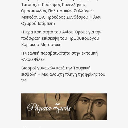
Τάτσιος, τ. Πρόεδρος Πανελλήνιας
Ομοσπονδίας Πολιτιστικών Συλλόγων
Μακεδόνων, Πρόεδρος Συνδέσμου Φίλων
Οχυρού Ιστίμπεη)
Η Ιερά Κοινότητα του Αγίου Όρους για την
πρόσφατη επίσκεψη του Πρωθυπουργού
Κυριάκου Μητσοτάκη
Η νεανική παραβατικότητα στην εκπομπή
«Άκου Φίλε»
Βιασμοί γυναικών κατά την Τουρκική
εισβολή – Μια ανοιχτή πληγή της φρίκης του
’74