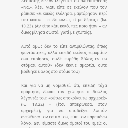
Δεσπότης δεν αντιλέγει και συ αντεπιτίθεσαι;
«Ναι», λέει, γιατί είπε σε εκείνον που τον
ράπισε: «ει κακώς ελάλησα, μαρτύρησον περί
του κακού – ει δε καλώς, τί με δέρεις;» (Ιω.
18,23). (Αν είπα κάτι κακό, πες ποιο ήταν – αν
όμως μίλησα σωστά, γιατί με χτυπάς;).
Αυτό όμως δεν το είπε αντιμιλώντας, όπως
φαντάστηκες, αλλά επειδή εκείνος «αμαρτίαν
ουκ εποίησεν, ουδέ ευρέθη δόλος εν τω
στόματι αυτού» (δεν έκανε αμαρτία, ούτε
βρέθηκε δόλος στο στόμα του).
Και για να μη νομισθεί, ότι, επειδή τάχα
αμάρτησε, δίκαια τον χτύπησε ο δούλος
λέγοντάς του: «ούτως αποκρίνει τω αρχιερεί;»
(Ιω. 18,22) – (έτσι αποκρίνεσαι στον
αρχιερέα;), για να αποδείξει λοιπόν
ανεύθυνο τον εαυτό του, είπε τον παραπάνω
λόγο. Δεν είμαστε όμως όμοιοί του εμείς οι