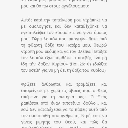
μου και θα πω στους αγγέλους μου:
Αυτός κατά την ταπείνωση μου ντράπηκε να
με ομολογήσει και δεν καταδέχθηκε να
εγκαταλείψει τον κόσμο και να γίνει όμοιος
μου. Τώρα λοιπόν που απογυμνώθηκε από
τη φθαρτή δόξα του Πατέρα μου, θεωρώ
ντροπή μου ακόμη και να τον βλέπω. Πετάξτε
τον λοιπόν έξω: «αρθήτω ο ασεβής, ίνα μή
ίδη τήν δόξαν Κυρίου» (Ησ. 26:10) (διώξτε
τον ασεβή για να μη δει τη δόξα του Κυρίου).
Φρίξετε, άνθρωποι, και τρομάξετε, και
υπομείνετε με χαρά τις ύβρεις που ο Θεός
υπέμεινε για τη σωτηρία μας… Ο Θεός
ραπίζεται από έναν τιποτένιο δούλο… και
εσύ δεν καταδέχεσαι να το πάθεις αυτό από
τον ομοιοπαθή σου άνθρωπο; Ντρέπεσαι να
γίνεις μιμητής του Θεού, και πώς θα