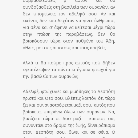
συμβασιλεύσεις μ’ αυτόν και θα
συνδοξασθείς στη βασιλεία των ουρανών, αν
δεν υπομείνεις τον αδελφό σου; Αν και
εκείνος δεν καταδεχόταν να γίνει άνθρωπος
για σένα και σ’ άφηνε να κείτεσαι μέχρι τώρα
στην πτώση της παραβάσεως, δεν θα
βρισκόσουν τώρα στον πυθμένα του Άδη,
άθλιε, με τους άπιστους και τους ασεβείς;
Αλλά τι θα πούμε προς αυτούς πού δήθεν
εγκατέλειψαν τα πάντα κι έγιναν φτωχοί για
την βασιλεία των ουρανών;
Αδελφέ, φτώχυνες και μιμήθηκες το Δεσπότη
Χριστό και Θεό σου. Βλέπεις λοιπόν ότι τώρα
ζει και συναναστρέφεται μαζί σου, αυτός που
βρίσκεται υπεράνω όλων των ουρανών. Να,
βαδίζετε τώρα οι δυο μαζί – κάποιος σας
συναντάει στο δρόμο της ζωής, δίνει ράπισμα
στον Δεσπότη σου, δίνει και σε σένα. Ο