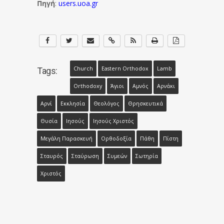
Πηγή
:
users.uoa.gr
Church
Eastern Orthodox
Lamb
Tags:
Orthodoxy
Άγιοι
Αμνός
Αρνάκι
Αρνί
Εκκλησία
Θεολόγος
Θρησκευτικά
Θυσία
Ιησούς
Ιησούς Χριστός
Μεγάλη Παρασκευή
Ορθοδοξία
Πάθη
Πίστη
Σταυρός
Σταύρωση
Συμεών
Σωτηρία
Χριστός