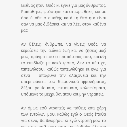
Εκείνος ήταν Θεός κι έγινε για μας άνθρωπος.
Ραπίσθηκε, φτύστηκε και σταυρώθηκε, και με
όσα έπαθε ο απαθής κατά τη θεότητα είναι
σαν να μας διδάσκει και να λέει στον καθένα
μας:
Αν θέλεις, άνθρωπε, να γίνεις Θεός, να
κερδίσεις την αιώνια ζωή και να ζήσεις μαζί
μου, πράγμα που ο προπάτορας σου, επειδή
το επεδίωξε με κακό τρόπο, δεν το πέτυχε,
ταπεινώσου, καθώς ταπεινώθηκα κι εγώ για
σένα – απόφυγε την αλαζονεία και την
υπερηφάνεια του δαιμονικού φρονήματος,
δέξου ραπίσματα, φτυσίματα, κολαφίσματα,
υπόμεινε τα μέχρι θανάτου και μην ντραπείς.
Αν όμως εσύ ντραπείς να πάθεις κάτι χάρη
των εντολών μου, καθώς εγώ ο Θεός έπαθα
για σένα, θα θεωρήσω κι εγώ ντροπή μου το
να είσαι μαζί μου κατά την ένδοξη έλευσή