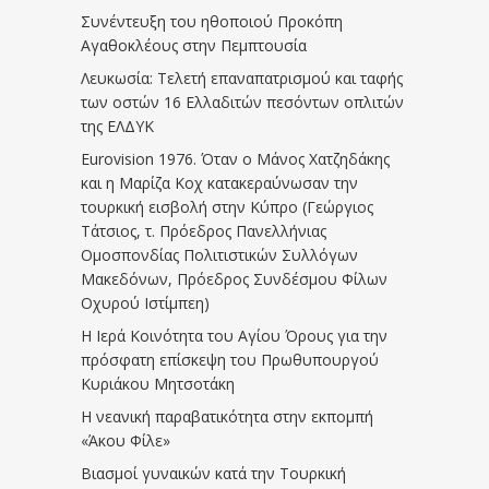
Συνέντευξη του ηθοποιού Προκόπη
Αγαθοκλέους στην Πεμπτουσία
Λευκωσία: Τελετή επαναπατρισμού και ταφής
των οστών 16 Ελλαδιτών πεσόντων οπλιτών
της ΕΛΔΥΚ
Eurovision 1976. Όταν ο Μάνος Χατζηδάκης
και η Μαρίζα Κοχ κατακεραύνωσαν την
τουρκική εισβολή στην Κύπρο (Γεώργιος
Τάτσιος, τ. Πρόεδρος Πανελλήνιας
Ομοσπονδίας Πολιτιστικών Συλλόγων
Μακεδόνων, Πρόεδρος Συνδέσμου Φίλων
Οχυρού Ιστίμπεη)
Η Ιερά Κοινότητα του Αγίου Όρους για την
πρόσφατη επίσκεψη του Πρωθυπουργού
Κυριάκου Μητσοτάκη
Η νεανική παραβατικότητα στην εκπομπή
«Άκου Φίλε»
Βιασμοί γυναικών κατά την Τουρκική