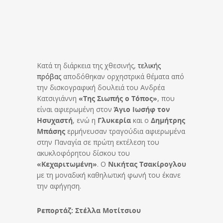
Κατά τη διάρκεια της χθεσινής,
τελικής
πρόβας
αποδόθηκαν ορχηστρικά θέματα από
την δισκογραφική δουλειά του Ανδρέα
Κατσιγιάννη
«Της Σιωπής ο Τόπος»
, που
είναι αφιερωμένη στον
Άγιο Ιωσήφ τον
Ησυχαστή
, ενώ η
Γλυκερία
και ο
Δημήτρης
Μπάσης
ερμήνευσαν τραγούδια αφιερωμένα
στην Παναγία σε πρώτη εκτέλεση του
ακυκλοφόρητου δίσκου του
«Κεχαριτωμένη»
. Ο
Νικήτας Τσακίρογλου
με τη μοναδική καθηλωτική φωνή του έκανε
την αφήγηση.
Ρεπορτάζ: Στέλλα Μοτίτσιου