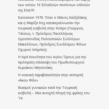
των οστών 16 Ελλαδιτών πεσόντων οπλιτών
της ΕΛΔΥΚ
Eurovision 1976. Όταν ο Μάνος Χατζηδάκης
και η Μαρίζα Κοχ κατακεραύνωσαν την
τουρκική εισβολή στην Κύπρο (Γεώργιος
Τάτσιος, τ. Πρόεδρος Πανελλήνιας
Ομοσπονδίας Πολιτιστικών Συλλόγων
Μακεδόνων, Πρόεδρος Συνδέσμου Φίλων
Οχυρού Ιστίμπεη)
Η Ιερά Κοινότητα του Αγίου Όρους για την
πρόσφατη επίσκεψη του Πρωθυπουργού
Κυριάκου Μητσοτάκη
Η νεανική παραβατικότητα στην εκπομπή
«Άκου Φίλε»
Βιασμοί γυναικών κατά την Τουρκική
εισβολή – Μια ανοιχτή πληγή της φρίκης του
’74