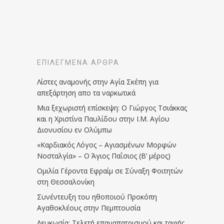
ΕΠΙΛΕΓΜΈΝΑ ΆΡΘΡΑ
Λίστες αναμονής στην Αγία Σκέπη για
απεξάρτηση απο τα ναρκωτικά
Μια ξεχωριστή επίσκεψη: Ο Γιώργος Τσιάκκας
και η Χριστίνα Παυλίδου στην Ι.Μ. Αγίου
Διονυσίου εν Ολύμπω
«Καρδιακός Λόγος – Αγιασμένων Μορφών
Νοσταλγία» – Ο Άγιος Παΐσιος (Β’ μέρος)
Ομιλία Γέροντα Εφραίμ σε Σύναξη Φοιτητών
στη Θεσσαλονίκη
Συνέντευξη του ηθοποιού Προκόπη
Αγαθοκλέους στην Πεμπτουσία
Λευκωσία: Τελετή επαναπατρισμού και ταφής