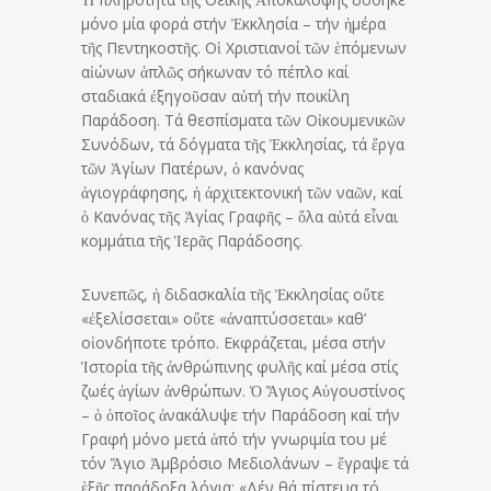
μόνο μία φορά στήν Ἐκκλησία – τήν ἡμέρα
τῆς Πεντηκοστῆς. Οἱ Χριστιανοί τῶν ἑπόμενων
αἰώνων ἁπλῶς σήκωναν τό πέπλο καί
σταδιακά ἐξηγοῦσαν αὐτή τήν ποικίλη
Παράδοση. Τά θεσπίσματα τῶν Οἰκουμενικῶν
Συνόδων, τά δόγματα τῆς Ἐκκλησίας, τά ἔργα
τῶν Ἁγίων Πατέρων, ὁ κανόνας
ἁγιογράφησης, ἡ ἀρχιτεκτονική τῶν ναῶν, καί
ὁ Κανόνας τῆς Ἁγίας Γραφῆς – ὅλα αὐτά εἶναι
κομμάτια τῆς Ἱερᾶς Παράδοσης.
Συνεπῶς, ἡ διδασκαλία τῆς Ἐκκλησίας οὔτε
«ἐξελίσσεται» οὔτε «ἀναπτύσσεται» καθ’
οἱονδήποτε τρόπο. Εκφράζεται, μέσα στήν
Ἱστορία τῆς ἀνθρώπινης φυλῆς καί μέσα στίς
ζωές ἁγίων ἀνθρώπων. Ὁ Ἅγιος Αὐγουστίνος
– ὁ ὁποῖος ἀνακάλυψε τήν Παράδοση καί τήν
Γραφή μόνο μετά ἀπό τήν γνωριμία του μέ
τόν Ἅγιο Ἀμβρόσιο Μεδιολάνων – ἔγραψε τά
ἑξῆς παράδοξα λόγια: «Δέν θά πίστευα τό