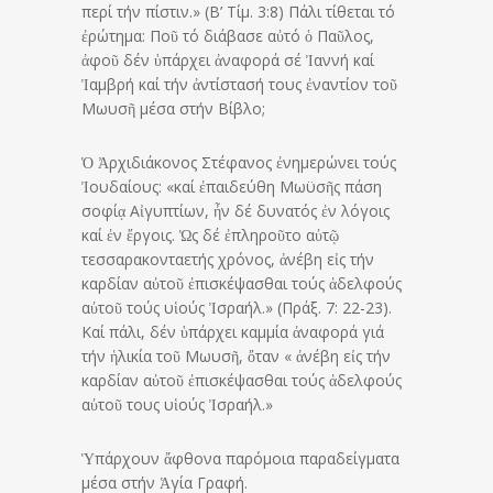
περί τήν πίστιν.» (Β’ Τίμ. 3:8) Πάλι τίθεται τό
ἐρώτημα: Ποῦ τό διάβασε αὐτό ὁ Παῦλος,
ἀφοῦ δέν ὑπάρχει ἀναφορά σέ Ἰαννή καί
Ἰαμβρή καί τήν ἀντίστασή τους ἐναντίον τοῦ
Μωυσῆ μέσα στήν Βίβλο;
Ὁ Ἀρχιδιάκονος Στέφανος ἐνημερώνει τούς
Ἰουδαίους: «καί ἐπαιδεύθη Μωϋσῆς πάση
σοφίᾳ Αἰγυπτίων, ἦν δέ δυνατός ἐν λόγοις
καί ἐν ἔργοις. Ὡς δέ ἐπληροῦτο αὐτῷ
τεσσαρακονταετής χρόνος, ἀνέβη εἰς τήν
καρδίαν αὐτοῦ ἐπισκέψασθαι τούς ἀδελφούς
αὐτοῦ τούς υἱούς Ἰσραήλ.» (Πράξ. 7: 22-23).
Καί πάλι, δέν ὑπάρχει καμμία ἀναφορά γιά
τήν ἡλικία τοῦ Μωυσῆ, ὄταν « ἀνέβη εἰς τήν
καρδίαν αὐτοῦ ἐπισκέψασθαι τούς ἀδελφούς
αὐτοῦ τους υἱούς Ἰσραήλ.»
Ὑπάρχουν ἄφθονα παρόμοια παραδείγματα
μέσα στήν Ἁγία Γραφή.