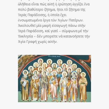
ἀλήθεια εἶναι πώς αὐτή ἡ ἐρώτηση ἀγγίζει ἕνα
πολύ βαθύτερο ζήτημα, ἤτοι τό ζήτημα τῆς
Ἱερᾶς Παράδοσης, ἡ ὁποία ἔχει
ἐνσωματωμένα ἔργα τῶν Ἁγίων Πατέρων.
Ἀκολουθεῖ μία μικρή εἰσαγωγή πάνω στήν
Ἱερά Παράδοση, καί γιατί – σύμφωνα μέ τήν
Ἐκκλησία – δέν μπορεῖτε νά κατανοήσετε τήν
Ἁγία Γραφή χωρίς αὐτήν.