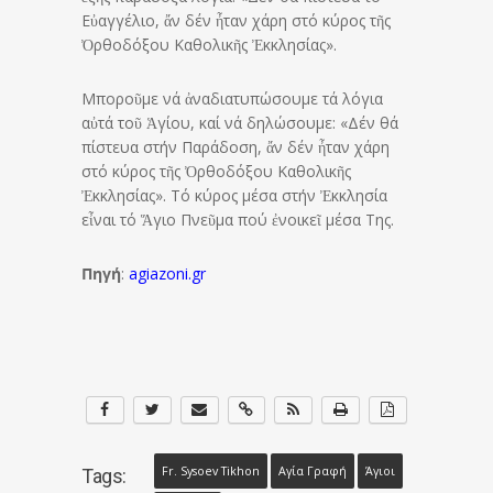
Εὐαγγέλιο, ἄν δέν ἦταν χάρη στό κύρος τῆς
Ὀρθοδόξου Καθολικῆς Ἐκκλησίας».
Μποροῦμε νά ἀναδιατυπώσουμε τά λόγια
αὐτά τοῦ Ἁγίου, καί νά δηλώσουμε: «Δέν θά
πίστευα στήν Παράδοση, ἄν δέν ἦταν χάρη
στό κύρος τῆς Ὀρθοδόξου Καθολικῆς
Ἐκκλησίας». Τό κύρος μέσα στήν Ἐκκλησία
εἶναι τό Ἅγιο Πνεῦμα πού ἐνοικεῖ μέσα Της.
Πηγή
:
agiazoni.gr
Fr. Sysoev Tikhon
Αγία Γραφή
Άγιοι
Tags: