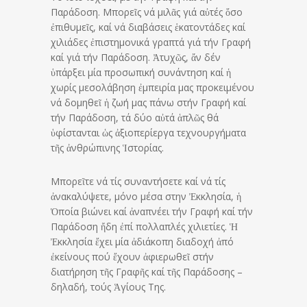
Παράδοση. Μπορεῖς νά μιλᾶς γιά αὐτές ὅσο
ἐπιθυμεῖς, καί νά διαβάσεις ἑκατοντάδες καί
χιλιάδες ἐπιστημονικά γραπτά γιά τήν Γραφή
καί γιά τήν Παράδοση. Ἀτυχῶς, ἄν δέν
ὑπάρξει μία προσωπική συνάντηση καί ἡ
χωρίς μεσολάβηση ἐμπειρία μας προκειμένου
νά δομηθεῖ ἡ ζωή μας πάνω στήν Γραφή καί
τήν Παράδοση, τά δύο αὐτά ἁπλῶς θά
ὑφίστανται ὡς ἀξιοπερίεργα τεχνουργήματα
τῆς ἀνθρώπινης Ἱστορίας.
Μπορεῖτε νά τίς συναντήσετε καί νά τίς
ἀνακαλύψετε, μόνο μέσα στην Ἐκκλησία, ἡ
Ὁποία βιώνει καί ἀναπνέει τήν Γραφή καί τήν
Παράδοση ἤδη ἐπί πολλαπλές χιλιετίες. Ἡ
Ἐκκλησία ἔχει μία ἀδιάκοπη διαδοχή ἀπό
ἐκείνους πού ἔχουν ἀφιερωθεῖ στήν
διατήρηση τῆς Γραφῆς καί τῆς Παράδοσης –
δηλαδή, τούς Ἁγίους Της.