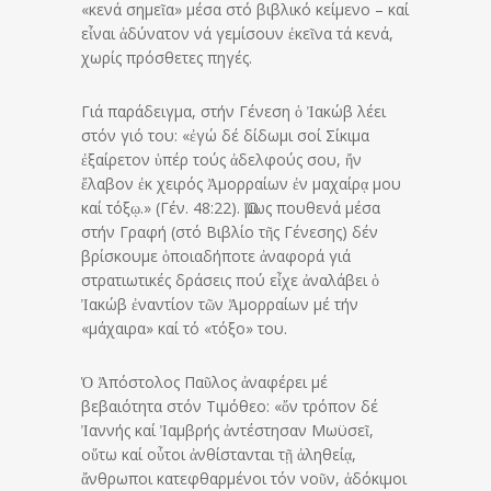
«κενά σημεῖα» μέσα στό βιβλικό κείμενο – καί
εἶναι ἀδύνατον νά γεμίσουν ἐκεῖνα τά κενά,
χωρίς πρόσθετες πηγές.
Γιά παράδειγμα, στήν Γένεση ὁ Ἰακώβ λέει
στόν γιό του: «ἐγώ δέ δίδωμι σοί Σίκιμα
ἐξαίρετον ὑπέρ τούς ἀδελφούς σου, ἤν
ἔλαβον ἐκ χειρός Ἀμορραίων ἐν μαχαίρᾳ μου
καί τόξῳ.» (Γέν. 48:22). Ὅμως πουθενά μέσα
στήν Γραφή (στό Βιβλίο τῆς Γένεσης) δέν
βρίσκουμε ὁποιαδήποτε ἀναφορά γιά
στρατιωτικές δράσεις πού εἶχε ἀναλάβει ὁ
Ἰακώβ ἐναντίον τῶν Ἀμορραίων μέ τήν
«μάχαιρα» καί τό «τόξο» του.
Ὁ Ἀπόστολος Παῦλος ἀναφέρει μέ
βεβαιότητα στόν Τιμόθεο: «ὄν τρόπον δέ
Ἰαννής καί Ἰαμβρής ἀντέστησαν Μωϋσεῖ,
οὕτω καί οὗτοι ἀνθίστανται τῇ ἀληθείᾳ,
ἄνθρωποι κατεφθαρμένοι τόν νοῦν, ἀδόκιμοι