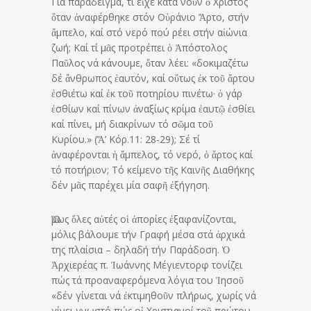
Γιά παράδειγμα, τί εἶχε κατά νοῦν ὁ Χριστός
ὅταν ἀναφέρθηκε στόν Οὐράνιο Ἄρτο, στήν
ἄμπελο, καί στό νερό πού ρέει στήν αἰώνια
ζωή; Καί τί μᾶς προτρέπει ὁ Ἀπόστολος
Παῦλος νά κάνουμε, ὅταν λέει: «δοκιμαζέτω
δέ ἄνθρωπος ἑαυτόν, καί οὕτως ἐκ τοῦ ἄρτου
ἐσθιέτω καί ἐκ τοῦ ποτηρίου πινέτω· ὁ γάρ
ἐσθίων καί πίνων ἀναξίως κρίμα ἐαυτῷ ἐσθίει
καί πίνει, μή διακρίνων τό σῶμα τοῦ
Κυρίου.» (Ἅ’ Κόρ.11: 28-29); Σέ τί
ἀναφέρονται ἡ ἄμπελος, τό νερό, ὁ ἄρτος καί
τό ποτήριον; Τό κείμενο τῆς Καινῆς Διαθήκης
δέν μᾶς παρέχει μία σαφῆ ἐξήγηση.
Ὅμως ὅλες αὐτές οἱ ἀπορίες ἐξαφανίζονται,
μόλις βάλουμε τήν Γραφή μέσα στά ἀρχικά
της πλαίσια – δηλαδή τήν Παράδοση. Ὁ
Ἀρχιερέας π. Ἰωάννης Μέγιεντορφ τονίζει
πώς τά προαναφερόμενα λόγια του Ἰησοῦ
«δέν γίνεται νά ἐκτιμηθοῦν πλήρως, χωρίς νά
γίνει γνωστό πώς οἱ Χριστιανοί τοῦ πρώτου