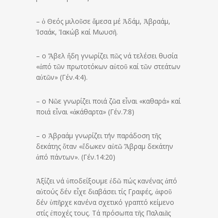
– ὁ Θεός μιλοῦσε ἄμεσα μέ Ἀδάμ, Ἀβραάμ,
Ἰσαάκ, Ἰακώβ καί Μωυσῆ.
– ο Ἄβελ ἤδη γνωρίζει πῶς νά τελέσει θυσία
«ἀπό τῶν πρωτοτόκων αὐτοῦ καί τῶν στεάτων
αὐτῶν» (Γέν.4:4).
– ο Νῶε γνωρίζει ποιά ζῶα εἶναι «καθαρά» καί
ποιά εἶναι «ἀκάθαρτα» (Γέν.7:8)
– ο Ἀβραάμ γνωρίζει τήν παράδοση τῆς
δεκάτης ὅταν «ἔδωκεν αὐτῶ Ἄβραμ δεκάτην
ἀπό πάντων». (Γέν.14:20)
Ἀξίζει νά ὑποδείξουμε ἐδῶ πώς κανένας ἀπό
αὐτούς δέν εἶχε διαβάσει τίς Γραφές, ἀφοῦ
δέν ὑπῆρχε κανένα σχετικό γραπτό κείμενο
στίς ἐποχές τους. Τά πρόσωπα τῆς Παλαιᾶς