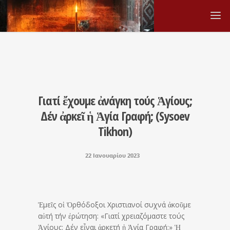
Γιατί ἔχουμε ἀνάγκη τούς Ἁγίους;
Δέν ἀρκεῖ ἡ Ἁγία Γραφή; (Sysoev
Tikhon)
22 Ιανουαρίου 2023
Ἐμεῖς οἱ Ὀρθόδοξοι Χριστιανοί συχνά ἀκοῦμε
αὐτή τήν ἐρώτηση: «Γιατί χρειαζόμαστε τούς
Ἁγίους; Δέν εἶναι ἀρκετή ἡ Ἁγία Γραφή;» Ἡ