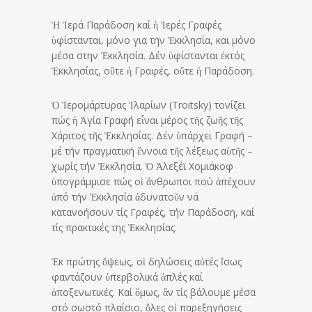
Ἡ Ἱερά Παράδοση καί ἡ Ἱερές Γραφές
ὑφίστανται, μόνο για την Ἐκκλησία, και μόνο
μέσα στην Ἐκκλησία. Δέν ὑφίστανται ἐκτός
Ἐκκλησίας, οὔτε ἡ Γραφές, οὔτε ἡ Παράδοση.
Ὁ Ἱερομάρτυρας Ἰλαρίων (Troitsky) τονίζει
πώς ἡ Ἁγία Γραφή εἶναι μέρος τῆς ζωῆς τῆς
Χάριτος τῆς Ἐκκλησίας. Δέν ὑπάρχει Γραφή –
μέ τήν πραγματική ἔννοια τῆς λέξεως αὐτῆς –
χωρίς τήν Ἐκκλησία. Ὁ Ἀλεξέϊ Χομιάκοφ
ὑπογράμμισε πώς οἱ ἄνθρωποι πού ἀπέχουν
ἀπό τήν Ἐκκλησία ἀδυνατοῦν νά
κατανοήσουν τίς Γραφές, τήν Παράδοση, καί
τίς πρακτικές της Ἐκκλησίας.
Ἐκ πρώτης ὄψεως, οἱ δηλώσεις αὐτές ἴσως
φαντάζουν ὑπερβολικά ἁπλές καί
ἀποξενωτικές. Καί ὅμως, ἄν τίς βάλουμε μέσα
στό σωστό πλαίσιο, ὅλες οἱ παρεξηγήσεις