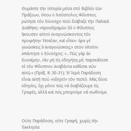
Θυμάστε τήν ἱστορία μέσα στό Βιβλίο τῶν
Πράξεων, ὅπου ὁ Ἀπόστολος Φίλιππος
ρώτησε τόν Εὐνοῦχο πού διάβαζε τήν Παλαιά
Διαθήκη: «προσδραμῶν δέ ὁ Φίλιππος
ἤκουσεν αὐτοῦ ἀναγινώσκοντος τόν
προφήτην Ἠσαΐαν, καί εἶπεν· ἄρα γέ
γινώσκεις ἅ ἀναγινώσκεις;» στον ὁποῖον
ἀπάντησε ὁ Εὐνοῦχος: «…Πῶς γάρ ἄν
δυναίμην, ἐάν μή τίς ὁδηγήσῃ μέ; παρεκάλεσε
τέ τόν Φίλιππον ἀναβάντα καθίσαι σύν
αὐτῷ.» (Πράξ. 8: 30-31); Ἡ Ἱερά Παράδοση
εἶναι αὐτή πού «ὁδηγεῖ» τόν πιστό. Μᾶς δίνει
ὁδηγίες, ὄχι μόνο πῶς νά διαβάζουμε τίς
Γραφές, ἀλλά καί πῶς μποροῦμε νά σωθοῦμε.
Ούτε Παράδοση, οὔτε Γραφή, χωρίς τήν
Ἐκκλησία