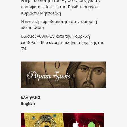
Η Ιερά Κοινότητα του Αγίου Όρους για την
πρόσφατη επίσκεψη του Πρωθυπουργού
Κυριάκου Μητσοτάκη
Η νεανική παραβατικότητα στην εκπομπή
«Άκου Φίλε»
Βιασμοί γυναικών κατά την Τουρκική
εισβολή – Μια ανοιχτή πληγή της φρίκης του
’74
Ελληνικά
English