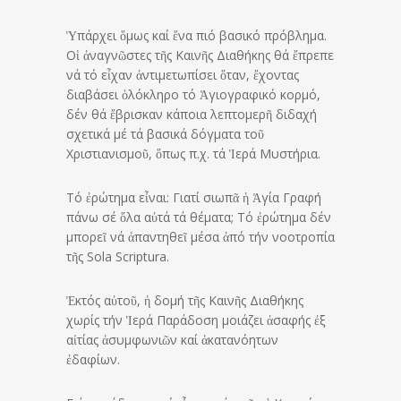
Ὑπάρχει ὅμως καί ἕνα πιό βασικό πρόβλημα.
Οἱ ἀναγνῶστες τῆς Καινῆς Διαθήκης θά ἔπρεπε
νά τό εἶχαν ἀντιμετωπίσει ὅταν, ἔχοντας
διαβάσει ὁλόκληρο τό Ἁγιογραφικό κορμό,
δέν θά ἔβρισκαν κάποια λεπτομερῆ διδαχή
σχετικά μέ τά βασικά δόγματα τοῦ
Χριστιανισμοῦ, ὅπως π.χ. τά Ἱερά Μυστήρια.
Τό ἐρώτημα εἶναι: Γιατί σιωπᾶ ἡ Ἁγία Γραφή
πάνω σέ ὅλα αὐτά τά θέματα; Τό ἐρώτημα δέν
μπορεῖ νά ἀπαντηθεῖ μέσα ἀπό τήν νοοτροπία
τῆς Sola Scriptura.
Ἐκτός αὐτοῦ, ἡ δομή τῆς Καινῆς Διαθήκης
χωρίς τήν Ἱερά Παράδοση μοιάζει ἀσαφής ἐξ
αἰτίας ἀσυμφωνιῶν καί ἀκατανόητων
ἐδαφίων.