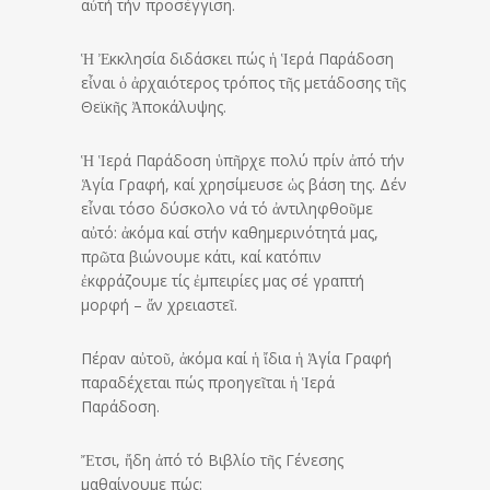
αὐτή τήν προσέγγιση.
Ἡ Ἐκκλησία διδάσκει πώς ἡ Ἱερά Παράδοση
εἶναι ὁ ἀρχαιότερος τρόπος τῆς μετάδοσης τῆς
Θεϊκῆς Ἀποκάλυψης.
Ἡ Ἱερά Παράδοση ὑπῆρχε πολύ πρίν ἀπό τήν
Ἁγία Γραφή, καί χρησίμευσε ὡς βάση της. Δέν
εἶναι τόσο δύσκολο νά τό ἀντιληφθοῦμε
αὐτό: ἀκόμα καί στήν καθημερινότητά μας,
πρῶτα βιώνουμε κάτι, καί κατόπιν
ἐκφράζουμε τίς ἐμπειρίες μας σέ γραπτή
μορφή – ἄν χρειαστεῖ.
Πέραν αὐτοῦ, ἀκόμα καί ἡ ἴδια ἡ Ἁγία Γραφή
παραδέχεται πώς προηγεῖται ἡ Ἱερά
Παράδοση.
Ἔτσι, ἤδη ἀπό τό Βιβλίο τῆς Γένεσης
μαθαίνουμε πώς: