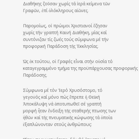
Διαθήκης ζοῦσαν χωρίς τά ἱερά κείμενα τῶν
Γραφῶν, ἐπί ὁλόκληρους αἰῶνες.
Παρομοίως, οἱ πρώιμοι Χριστιανοί ἔζησαν
χωρίς τήν γραπτή Καινή Διαθήκη, μίας καί
συντόνιζαν τίς ζωές τούς σύμφωνα μέ τήν
προφορική Παράδοση τῆς Ἐκκλησίας.
Ὡς ἐκ τούτου, οἱ Γραφές εἶναι στήν οὐσία τό
καταγεγραμμένο τμήμα της προϋπάρχουσας προφορικής
Παράδοσης.
Σύμφωνα μέ τόν Ἱερό Χρυσόστομο, τό
γεγονός καί μόνο πώς ἔπρεπε ἡ Θεϊκή
Ἀποκάλυψη νά ἀποτυπωθεῖ σέ γραπτή
μορφή ἦταν ἔνδειξη τῆς σταθερής πτωσης των
ἠθῶν καί τῆς πνευματικῆς κώφωσης τά ὁποία
ἐξαπλώνονταν στούς ἀνθρώπους: