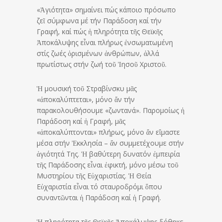
«Ἁγιότητα» σημαίνει πώς κάποιο πρόσωπο
ζεῖ σύμφωνα μέ τήν Παράδοση καί τήν
Γραφή, καί πώς ἡ πληρότητα τῆς Θεϊκῆς
Ἀποκάλυψης εἶναι πλήρως ἐνσωματωμένη
στίς ζωές ὁρισμένων ἀνθρώπων, ἀλλά
πρωτίστως στήν ζωή τοῦ Ἰησοῦ Χριστοῦ.
Ἡ μουσική τοῦ Στραβίνσκυ μᾶς
«ἀποκαλύπτεται», μόνο ἄν τήν
παρακολουθήσουμε «ζωντανά». Παρομοίως ἡ
Παράδοση καί ἡ Γραφή, μᾶς
«ἀποκαλύπτονται» πλήρως, μόνο ἄν εἴμαστε
μέσα στήν Ἐκκλησία – ἄν συμμετέχουμε στήν
ἁγιότητά Της. Ἡ βαθύτερη δυνατόν ἐμπειρία
τῆς Παράδοσης εἶναι ἐφικτή, μόνο μέσω τοῦ
Μυστηρίου τῆς Εὐχαριστίας. Ἡ Θεία
Εὐχαριστία εἶναι τό σταυροδρόμι ὅπου
συναντῶνται ἡ Παράδοση καί ἡ Γραφή.
Ἡ πληρότητα τῆς Θεϊκῆς Ἀποκάλυψης δόθηκε