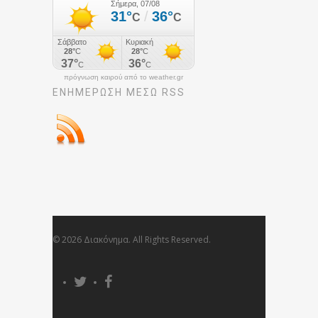
πρόγνωση καιρού από το weather.gr
ΕΝΗΜΈΡΩΣΉ ΜΕΣΩ RSS
© 2026 Διακόνημα. All Rights Reserved.