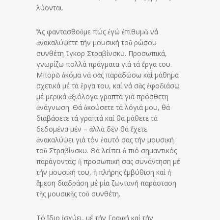
λύονται.
Ἄς φαντασθοῦμε πώς ἐγώ ἐπιθυμῶ νά
ἀνακαλύψετε τήν μουσική τοῦ ρώσου
συνθέτη Ἰγκορ Στραβίνσκυ. Προσωπικά,
γνωρίζω πολλά πράγματα γιά τά ἔργα του.
Μπορῶ ἀκόμα νά σᾶς παραδώσω καί μάθημα
σχετικά μέ τά ἔργα του, καί νά σᾶς ἐφοδιάσω
μέ μερικά ἀξιόλογα γραπτά γιά πρόσθετη
ἀνάγνωση. Θά ἀκούσετε τά λόγιά μου, θά
διαβάσετε τά γραπτά καί θά μάθετε τά
δεδομένα μέν – ἀλλά δέν θά ἔχετε
ἀνακαλύψει γιά τόν ἑαυτό σας τήν μουσική
τοῦ Στραβίνσκυ. Θά λείπει ὁ πιό σημαντικός
παράγοντας: ἡ προσωπική σας συνάντηση μέ
τήν μουσική του, ἡ πλήρης ἐμβύθιση καί ἡ
ἄμεση διαδράση μέ μία ζωντανή παράσταση
τῆς μουσικῆς τοῦ συνθέτη.
Τό ἴδιο ἰσχύει, μέ τήν Γραφή καί τήν