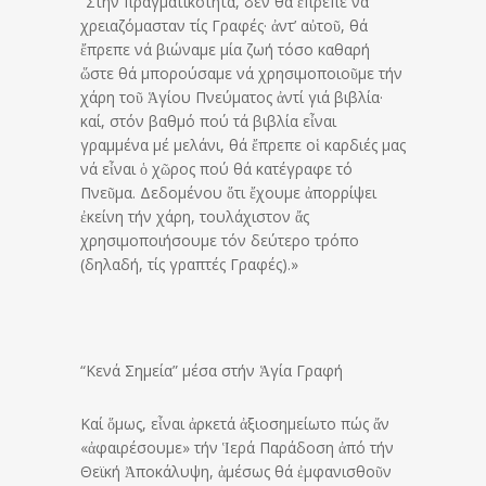
“Στην πραγματικότητα, δέν θά ἔπρεπε νά
χρειαζόμασταν τίς Γραφές· ἀντ’ αὐτοῦ, θά
ἔπρεπε νά βιώναμε μία ζωή τόσο καθαρή
ὥστε θά μπορούσαμε νά χρησιμοποιοῦμε τήν
χάρη τοῦ Ἁγίου Πνεύματος ἀντί γιά βιβλία·
καί, στόν βαθμό πού τά βιβλία εἶναι
γραμμένα μέ μελάνι, θά ἔπρεπε οἱ καρδιές μας
νά εἶναι ὁ χῶρος πού θά κατέγραφε τό
Πνεῦμα. Δεδομένου ὅτι ἔχουμε ἀπορρίψει
ἐκείνη τήν χάρη, τουλάχιστον ἄς
χρησιμοποιήσουμε τόν δεύτερο τρόπο
(δηλαδή, τίς γραπτές Γραφές).»
“Κενά Σημεία” μέσα στήν Ἁγία Γραφή
Καί ὅμως, εἶναι ἀρκετά ἀξιοσημείωτο πώς ἄν
«ἀφαιρέσουμε» τήν Ἱερά Παράδοση ἀπό τήν
Θεϊκή Ἀποκάλυψη, ἀμέσως θά ἐμφανισθοῦν