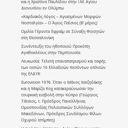
και η Χριστίνα Παυλίδου στην Ι.Μ. Αγίου
Διονυσίου εν Ολύμπω
«Καρδιακός Λόγος – Αγιασμένων Μορφών
Νοσταλγία» – Ο Άγιος Παΐσιος (Β’ μέρος)
Ομιλία Γέροντα Εφραίμ σε Σύναξη Φοιτητών
στη Θεσσαλονίκη
Συνέντευξη του ηθοποιού Προκόπη
Αγαθοκλέους στην Πεμπτουσία
Λευκωσία: Τελετή επαναπατρισμού και ταφής
των οστών 16 Ελλαδιτών πεσόντων οπλιτών
της ΕΛΔΥΚ
Eurovision 1976. Όταν ο Μάνος Χατζηδάκης
και η Μαρίζα Κοχ κατακεραύνωσαν την
τουρκική εισβολή στην Κύπρο (Γεώργιος
Τάτσιος, τ. Πρόεδρος Πανελλήνιας
Ομοσπονδίας Πολιτιστικών Συλλόγων
Μακεδόνων, Πρόεδρος Συνδέσμου Φίλων
Οχυρού Ιστίμπεη)