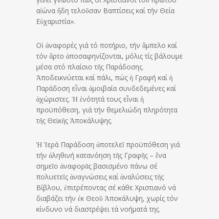
αἰώνα ἤδη τελοῦσαν Βαπτίσεις καί τήν Θεία
Εὐχαριστία».
Οἱ ἀναφορές γιά τό ποτήριο, τήν ἄμπελο καί
τόν ἄρτο ἀποσαφηνίζονται, μόλις τίς βάλουμε
μέσα στό πλαίσιο τῆς Παράδοσης.
Ἀποδεικνύεται καί πάλι, πώς ἡ Γραφή καί ἡ
Παράδοση εἶναι ἀμοιβαία συνδεδεμένες καί
ἀχώριστες. Ἡ ἑνότητά τους εἶναι ἡ
προϋπόθεση, γιά τήν θεμελιώδη πληρότητα
τῆς Θεϊκῆς Ἀποκάλυψης.
Ἡ Ἱερά Παράδοση ἀποτελεῖ προϋπόθεση γιά
τήν ἀληθινή κατανόηση τῆς Γραφῆς – ἕνα
σημεῖο ἀναφορᾶς βασισμένο πάνω σέ
πολυετεῖς ἀναγνώσεις καί ἀναλύσεις τῆς
Βίβλου, ἐπιτρέποντας σέ κάθε Χριστιανό νά
διαβάζει τήν ἐκ Θεοῦ Ἀποκάλυψη, χωρίς τόν
κίνδυνο νά διαστρέψει τά νοήματά της.