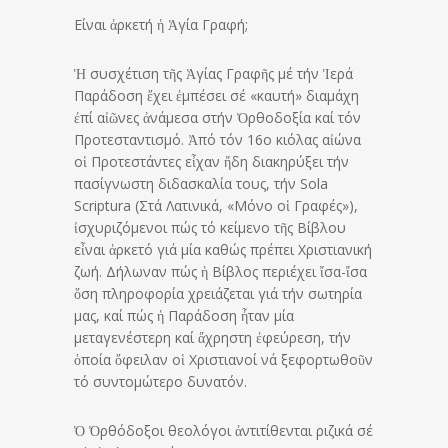
Είναι ἀρκετή ἡ Ἁγία Γραφή;
Ἡ συσχέτιση τῆς Ἁγίας Γραφῆς μέ τήν Ἱερά
Παράδοση ἔχει ἐμπέσει σέ «καυτή» διαμάχη
ἐπί αἰῶνες ἀνάμεσα στήν Ὀρθοδοξία καί τόν
Προτεσταντισμό. Ἀπό τόν 16ο κιόλας αἰώνα
οἱ Προτεστάντες εἶχαν ἤδη διακηρύξει τήν
πασίγνωστη διδασκαλία τους, τήν Sola
Scriptura (Στά Λατινικά, «Μόνο οἱ Γραφές»),
ἰσχυριζόμενοι πώς τό κείμενο τῆς Βίβλου
εἶναι ἀρκετό γιά μία καθώς πρέπει Χριστιανική
ζωή. Δήλωναν πώς ἡ Βίβλος περιέχει ἴσα-ἴσα
ὅση πληροφορία χρειάζεται γιά τήν σωτηρία
μας, καί πώς ἡ Παράδοση ἦταν μία
μεταγενέστερη καί ἄχρηστη ἐφεύρεση, τήν
ὁποία ὄφειλαν οἱ Χριστιανοί νά ξεφορτωθοῦν
τό συντομώτερο δυνατόν.
Ὁ Ὀρθόδοξοι θεολόγοι ἀντιτίθενται ριζικά σέ