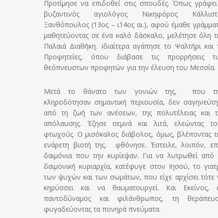
Προτίμησε να επιδοθεί στις σπουδές. Όπως γράφει
βυζαντινός αγιολόγος Νικηφόρος Κάλλιστ
Ξανθόπουλος (13ος – ι14ος αι.), αφού έμαθε γράμματ
μαθητεύοντας σε ένα καλό δάσκαλο, μελέτησε όλη τ
Παλαιά Διαθήκη. Ιδιαίτερα αγάπησε το Ψαλτήρι και τ
Προφητείες, όπου διάβασε τις προρρήσεις τ
θεόπνευστων προφητών για την έλευση του Μεσσία.
Μετά το θάνατο των γονιών της, που τ
κληροδότησαν σημαντική περιουσία, δεν σαγηνεύτη
από τη ζωή των ανέσεων, της πολυτέλειας και τ
απόλαυσης. Έζησε σεμνά και λιτά, ελεώντας το
φτωχούς. Ο μισόκαλος διάβολος, όμως, βλέποντας τ
ενάρετη βιοτή της, φθόνησε. Έστειλε, λοιπόν, επ
δαιμόνια που την κυρίεψαν. Για να λυτρωθεί από 
δαιμονική κυριαρχία, κατέφυγε στον Ιησού, το γιατ
των ψυχών και των σωμάτων, που είχε αρχίσει τότε 
κηρύσσει και να θαυματουργεί. Και Εκείνος, 
παντοδύναμος και φιλάνθρωπος, τη θεράπευ­σ
φυγαδεύοντας τα πονηρά πνεύματα.