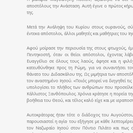
αποστόλους την Ανάσταση. Αυτή έγινε ο πρώτος κήρυ
της.
Μετά την Ανάληψη του Κυρίου στους ουρανούς, σύ
έντεκα απόστολοι, άλλοι μαθητές και μαθήτριες του Ι
Αφού μοίρασε την περιουσία της στους φτωχούς, έμε
Πεντηκοστή, όταν οι θείοι απόστολοι, έχοντας λά
Ευαγγέλιο σε όλους τους λαούς, άφησε και η φιλό
κατευθύνθηκε προς τη Ρώμη, για να συναντήσει το
θάνατο του Διδασκάλου της. Ως μιμήτρια των αποστόλω
τον αναστημένο Ιησού. «Ποιός μπορεί να διηγηθεί τις
υπολογίσει το πλήθος των ανθρώπων που προσείλκυσ
Κάλλιστος Ξανθόπουλος. Χρόνια κράτησε η πορεία της
βοήθεια του Θεού, και τέλος καλό είχε και με ιεραπο
Αυτοκράτορας ήταν τότε ο διάδοχος του Αυγούστου,
παρουσιαστεί η αγία· του εξήγησε με κάθε λεπτομέρε
τον Ναζωραίο Ιησού στον Πόντιο Πιλάτο και πως σ