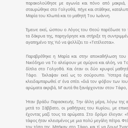
παρακολούθησε με αγωνία και πόνο από μακριά, μ
σταυρώθηκε στο Γολγοθά, πήγε και στάθηκε, καταλυπ
Μαρία του Κλωπά και το μαθητή Του Ιωάννη.
Έμεινε εκεί, ώσπου ο Λόγος του Θεού παρέδωσε το 
τα δάκρυα της, παρηγόρησε και στήριξε τη συντριμμέ
αγαπημένο της Υιό να ψελλίζει το «Τετέλεσται».
Παραβρέθηκε η Μαρία και στην αποκαθήλωση του 
Νικόδημο να Το αλείφουν με σμύρνα και αλόη, να Το
δίπλα στο Γολγοθά. Και όταν οι δύο κρυφοί μαθητέ
Τάφο. Έκλαψαν εκεί ως το σούρουπο. Ύστερα έφυ
κλειδαμπαρωθεί σ’ ένα σπίτι «διά τον φόβον των Ιο
αρώματα ακριβά, Μ’ αυτά θα ξανάρχονταν στον Τάφο, γ
Ήταν βράδυ Παρασκευής. Την άλλη μέρα, λόγω της α
μετά το Σάββατο, οι μαθήτριες του Κυρίου, με επ
έχοντας μαζί τους τα αρώματα. Στο δρόμο έλεγαν: «
τάφος ήταν κλεισμένος με μια πολύ μεγάλη πέτρα. Φτ
τον τόπο της. Μπήκαν στο Τάφο, και τί να δουν! Ένας