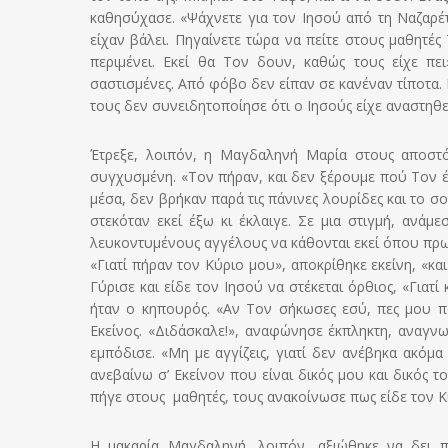
καθησύχασε. «Ψάχνετε για τον Ιησού από τη Ναζαρέτ
είχαν βάλει. Πηγαίνετε τώρα να πείτε στους μαθητές
περιμένει. Εκεί θα Τον δουν, καθώς τους είχε πε
σαστισμένες. Από φόβο δεν είπαν σε κανέναν τίποτα.
τους δεν συνειδητοποίησε ότι ο Ιησούς είχε αναστηθε
Έτρεξε, λοιπόν, η Μαγδαληνή Μαρία στους αποστό
συγχυσμένη. «Τον πήραν, και δεν ξέρουμε πού Τον 
μέσα, δεν βρήκαν παρά τις πάνινες λουρίδες και το
στεκόταν εκεί έξω κι έκλαιγε. Σε μια στιγμή, ανάμ
λευκοντυμένους αγγέλους να κάθονται εκεί όπου πρωτύ
«Γιατί πήραν τον Κύριο μου», αποκρίθηκε εκείνη, «κα
Γύρισε και είδε τον Ιησού να στέκεται όρθιος, «Γιατ
ήταν ο κηπουρός. «Αν Τον σήκωσες εσύ, πες μου πο
Εκείνος. «Διδάσκαλε!», αναφώνησε έκπληκτη, αναγνω
εμπόδισε. «Μη με αγγίζεις, γιατί δεν ανέβηκα ακόμ
ανεβαίνω σ’ Εκείνον που είναι δικός μου και δικός 
πήγε στους μαθητές, τους ανακοίνωσε πως είδε τον Κύ
Η μακαρία Μαγδαληνή, λοιπόν, αξιώθηκε να δει π