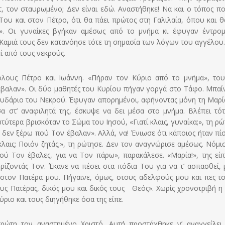
, τον σταυρωμένο; Δεν είναι εδώ. Αναστήθηκε! Να και ο τόπος π
 Του και στον Πέτρο, ότι θα πάει πρώτος στη Γαλιλαία, όπου και θ
ι». Οι γυναίκες βγήκαν αμέσως από το μνήμα κι έφυγαν έντρομ
 Καμιά τους δεν κατανόησε τότε τη σημασία των λόγων του αγγέλου.
ί από τους νεκρούς.
λους Πέτρο και Ιωάννη. «Πήραν τον Κύριο από το μνήμα», του
έβαλαν». Οι δύο μαθητές του Κυρίου πήγαν γοργά στο Τάφο. Μπαί
 σουδάριο του Νεκρού. Έφυγαν απορημένοι, αφήνοντας μόνη τη Μαρί
εσα στ’ αναφιλητά της, έσκυψε να δει μέσα στο μνήμα. Βλέπει τό
τερα βρισκόταν το Σώμα του Ιησού, «Γιατί κλαις, γυναίκα;», τη ρώ
ι δεν ξέρω πού Τον έβα­λαν». Αλλά, να! Ένιωσε ότι κάποιος ήταν πίσ
ί κλαις; Ποιόν ζητάς;», τη ρώτησε. Δεν τον αναγνώρισε αμέσως. Νόμι
ύ Τον έβαλες, για να Τον πάρω», παρακάλεσε. «Μαρία!», της είπ
ρίζοντάς Τον. Έκανε να πέσει στα πόδια Του για να τ’ ασπασθεί, 
α στον Πατέρα μου. Πήγαινε, όμως, στους αδελφούς μου και πες το
τους Πατέρας, δικός μου και δικός τους Θεός». Χωρίς χρονοτριβή η
ριο και τους διηγήθηκε όσα της είπε.
ρώτη τον αναστημένο Χριστό. Αυτή προστάχθηκε ν’ αναγγείλει