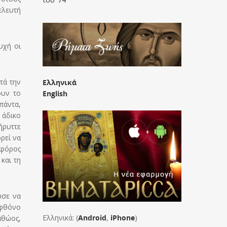
ελευτή
υχή οι
τά την
Ελληνικά
ουν το
English
πάντα,
 άδικο
ήρυττε
ρεί να
ηφόρος
και τη
ωσε να
 φθόνο
Ελληνικά: (
Android
,
iPhone
)
αθώος,