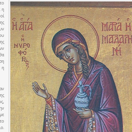
το
 η
οί
ης
υν
ου
ης
ων
θα
ση
 η
αν
ης
ς,
ην
με
το
ο.