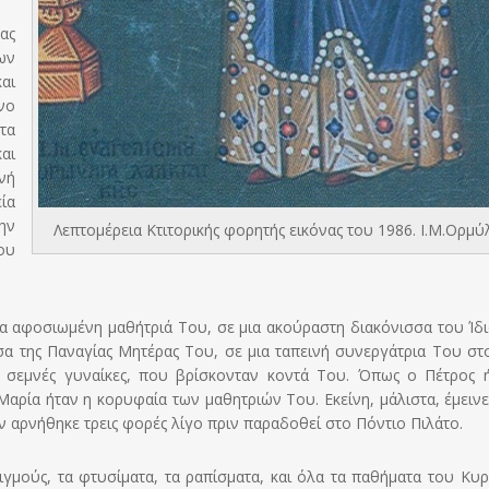
ας
ων
αι
νο
τα
αι
νή
εία
ην
Λεπτομέρεια Κτιτορικής φορητής εικόνας του 1986. Ι.Μ.Ορμύ
ου
ια αφοσιωμένη μαθήτριά Του, σε μια ακούραστη διακόνισσα του Ίδι
 της Παναγίας Μητέρας Του, σε μια ταπεινή συνεργάτρια Του στ
ς σεμνές γυναίκες, που βρίσκονταν κοντά Του. Όπως ο Πέτρος 
αρία ήταν η κορυφαία των μαθητριών Του. Εκείνη, μάλιστα, έμεινε
ν αρνήθηκε τρεις φορές λίγο πριν παραδοθεί στο Πόντιο Πιλάτο.
ιγμούς, τα φτυσίματα, τα ραπίσματα, και όλα τα παθήματα του Κυρ