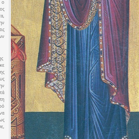
 ο
ος
α,
ην
ις
ων
ης
κε
ης
υς
ην
τά
τη
ρό
να
ως
ε,