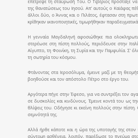
επέτρεψε τη σταύρωσή Του. Ο Τιβέριος πρόσταξε να 
της θανατώσεως του Ιησού. Απ’ αυτούς ο Καϊάφας πέ
άλλοι δύο, ο Άννας και ο Πιλάτος, έφτασαν στη πρω
κρίθηκαν ικανοποιητικές, τιμωρήθηκαν παραδειγματικ
Η γενναία Μαγδαληνή αφοσιώθηκε πια ολοκληρωτι
στερέωσε στη πίστη πολλούς, πε­ριόδευσε στην Ιταλ
Αίγυπτο, τη Φοινίκη, τη Συρία και την Παμφυλία. Σ’ 
τη σωτηρία του κόσμου.
Φτάνοντας στα Ιεροσόλυμα, έμεινε μαζί με τη θεομή
βοηθούσε και τον απόστολο Πέτρο στο έργο του.
Αργότερα πήγε στην Έφεσο, για να συντρέξει τον αγα
σε δυσκολίες και κινδύνους. Έμεινε κοντά του ως τ
θλίψεις του. Οδήγησε κι εκείνη πολλούς στην πίστη.
σεμνότητά της.
Αλλά ήρθε κάποτε και η ώρα της υποταγής της στον
σύντομη ασθένεια, λοιπόν, παρέδωσε το πνεύμα στον