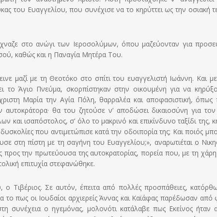
κας του Ευαγγελίου, που συνέχισε να το κηρύττει ως την οσιακή τ
χναζε στο ανώγι των Ιεροσολύμων, όπου μαζεύονταν για προσε
ησού, καθώς και η Παναγία Μητέρα Του.
ινε μαζί με τη Θεοτόκο στο σπίτι του ευαγγελιστή Ιωάννη. Και με
βει το Άγιο Πνεύμα, σκορπίστηκαν στην οικουμένη για να κηρύξ
χριστη Μαρία την Αγία Πόλη, θαρραλέα και αποφασιστική, όπως 
ν αυτοκράτορα· θα του ζητούσε ν’ αποδώσει δικαιοσύνη για τον
ν και ισαπόστολος, σ’ όλο το μακρινό και επικίνδυνο ταξίδι της, κ
 δυσκολίες που αντιμετώπισε κατά την οδοιπορία της; Και ποιός μπο
ε στη πίστη με τη σαγήνη του Ευαγγελίου;», αναρωτιέται ο Νικ
 προς την πρωτεύουσα της αυτοκρατορίας, πορεία που, με τη χάρη 
στολική επιτυχία στεφανώθηκε.
 ο Τιβέριος. Σε αυτόν, έπειτα από πολλές προσπάθειες, κατόρθ
ια το πως οι Ιουδαίοι αρχιερείς Άννας και Καϊάφας παρέδωσαν από
τη συνέχεια ο ηγεμόνας, μολονότι κατάλαβε πως Εκείνος ήταν 