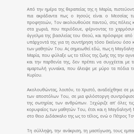
Από την ημέρα της θεραπείας της η Μαρία, πιστεύοντ
πια ακράδαντα πως ο Ιησούς είναι ο Μεσσίας τ
προφητειών, Τον ακολουθούσε παντού, στις πόλεις κ
στα χωριά, που περιόδευε, φέρνοντας το χαρμόσυ
άγγελμα της βασιλείας του Θεού, και πρόσφερε από 
υπάρχοντά της για τη συντήρηση τόσο Εκείνου όσο κ
των μαθητών Του. Ας σημειωθεί εδώ, πως η Μαγδαλη
Μαρία, που φύλαξε ως το τέλος της ζωής της την αγν
και την παρθενία της, δεν πρέπει να συγχέεται με τ
αμαρτωλή γυναίκα, που άλειψε με μύρο τα πόδια τ
Κυρίου.
Ακολουθώντας, λοιπόν, τo Χριστό, αναδείχθηκε σε μ
των αποστόλων Του, σε μια φιλόστοργη συντρόφισσα
της σωτηρίας των ανθρώπων. Ξεχώριζε απ’ όλες τι
κορυφαίος των μαθητών Του, έτσι και η Μαγδαληνή Μ
στο θειο Διδάσκαλο της ως το τέλος, ενώ ο Πέτρος Το
Τη σύλληψη, την ανάκριση, τη μαστίγωση, τους εμπα