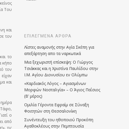
κείνος
ία Του
νη και
σε τον
ΕΠΙΛΕΓΜΈΝΑ ΆΡΘΡΑ
Λίστες αναμονής στην Αγία Σκέπη για
απεξάρτηση απο τα ναρκωτικά
και το
Μια ξεχωριστή επίσκεψη: Ο Γιώργος
α κήπο
Τσιάκκας και η Χριστίνα Παυλίδου στην
πό τον
Ι.Μ. Αγίου Διονυσίου εν Ολύμπω
 είχαν
μα και
«Καρδιακός Λόγος – Αγιασμένων
Μορφών Νοσταλγία» – Ο Άγιος Παΐσιος
(Β’ μέρος)
 ημέρα
Ομιλία Γέροντα Εφραίμ σε Σύναξη
 Τάφο,
Φοιτητών στη Θεσσαλονίκη
ιατί ο
Συνέντευξη του ηθοποιού Προκόπη
ει από
Αγαθοκλέους στην Πεμπτουσία
», τις