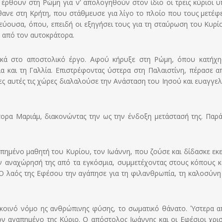
έρθουν στη Ρώμη για ν’ απολογηθούν στον ίδιο οι τρεις κύριοι υπ
θανε στη Κρήτη, που στάθμευσε για λίγο το πλοίο που τους μετέφε
τεύουσα, όπου, επειδή οι εξηγήσει τους για τη σταύρωση του Κυρί
ά από τον αυτοκράτορα.
κά στο αποστολικό έργο. Αφού κήρυξε στη Ρώμη, όπου κατήχη
ία και τη Γαλλία. Επιστρέφοντας ύστερα στη Παλαιστίνη, πέρασε α
όλες αυτές τις χώρες διαλαλούσε την Ανάσταση του Ιησού και ευαγγελ
τορα Μαριάμ, διακονώντας την ως την ένδοξη μετάστασή της. Παρ
πημένο μαθητή του Κυρίου, τον Ιωάννη, που ζούσε και δίδασκε εκε
ην αναχώρησή της από τα εγκόσμια, συμμετέχοντας στους κόπους κα
 Ο λαός της Εφέσου την αγάπησε για τη φιλανθρωπία, τη καλοσύνη 
 κοινό νόμο ης ανθρώπινης φύσης, το σωματικό θάνατο. Ύστερα α
 αγαπημένο της Κύριο. Ο απόστολος Ιωάννης και οι Εφέσιοι χρισ