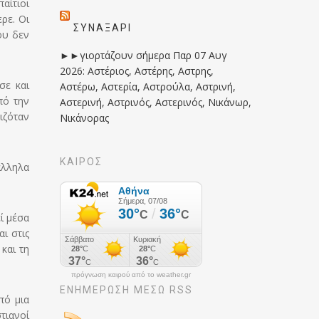
αίτιοι
ρε. Οι
ΣΥΝΑΞΆΡΙ
ου δεν
►►γιορτάζουν σήμερα Παρ 07 Αυγ
2026: Αστέριος, Αστέρης, Αστρης,
σε και
Αστέρω, Αστερία, Αστρούλα, Αστρινή,
πό την
Αστερινή, Αστρινός, Αστερινός, Νικάνωρ,
ιζόταν
Νικάνορας
ΚΑΙΡΟΣ
άλληλα
ί μέσα
ι στις
και τη
πρόγνωση καιρού από το weather.gr
ΕΝΗΜΈΡΩΣΉ ΜΕΣΩ RSS
πό μια
τιανοί