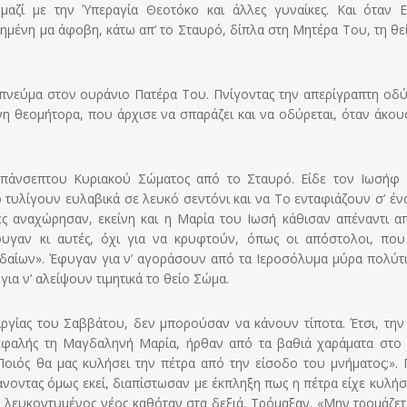
αζί με την Ύπεραγία Θεοτόκο και άλλες γυναίκες. Και όταν Ε
ημένη μα άφοβη, κάτω απ’ το Σταυρό, δίπλα στη Μητέρα Του, τη θε
πνεύμα στον ουράνιο Πατέρα Του. Πνίγοντας την απερίγραπτη οδύ
νη θεομήτορα, που άρχισε να σπαράζει και να οδύρεται, όταν άκου
πάνσεπτου Κυριακού Σώματος από το Σταυρό. Είδε τον Ιωσήφ 
 τυλίγουν ευλαβικά σε λευκό σεντόνι και να Το ενταφιάζουν σ’ έν
ς αναχώρησαν, εκείνη και η Μαρία του Ιωσή κάθισαν απέναντι α
γαν κι αυτές, όχι για να κρυφτούν, όπως oι απόστολοι, που
υδαίων». Έφυγαν για ν’ αγοράσουν από τα Ιεροσόλυμα μύρα πολύτι
ια ν’ αλείψουν τιμητικά το θείο Σώμα.
ργίας του Σαββάτου, δεν μπορούσαν να κάνουν τίποτα. Έτσι, την
ικεφαλής τη Μαγδαληνή Μαρία, ήρθαν από τα βαθιά χαράματα στο
Ποιός θα μας κυλήσει την πέτρα από την είσοδο του μνήματος;». Γ
άνοντας όμως εκεί, διαπίστωσαν με έκπληξη πως η πέτρα είχε κυλήσ
 λευκοντυμένος νέος καθόταν στα δεξιά. Τρόμαξαν. «Μην τρομάζετε!