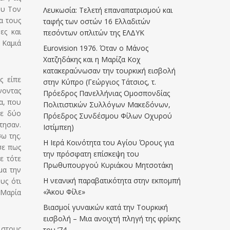
ου Τον
Λευκωσία: Τελετή επαναπατρισμού και
α τους
ταφής των οστών 16 Ελλαδιτών
ες και
πεσόντων οπλιτών της ΕΛΔΥΚ
 Καμιά
Eurovision 1976. Όταν ο Μάνος
Χατζηδάκης και η Μαρίζα Κοχ
κατακεραύνωσαν την τουρκική εισβολή
ς είπε
στην Κύπρο (Γεώργιος Τάτσιος, τ.
νοντας
Πρόεδρος Πανελλήνιας Ομοσπονδίας
α, που
Πολιτιστικών Συλλόγων Μακεδόνων,
τε δύο
Πρόεδρος Συνδέσμου Φίλων Οχυρού
τησαν.
Ιστίμπεη)
ω της.
Η Ιερά Κοινότητα του Αγίου Όρους για
σε πως
την πρόσφατη επίσκεψη του
ε τότε
Πρωθυπουργού Κυριάκου Μητσοτάκη
μα την
Η νεανική παραβατικότητα στην εκπομπή
υς ότι
«Άκου Φίλε»
 Μαρία
Βιασμοί γυναικών κατά την Τουρκική
εισβολή – Μια ανοιχτή πληγή της φρίκης
 στους
του ’74