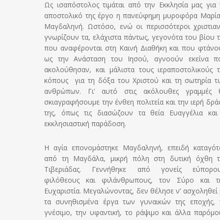
Ως ισαπόστολος τιμάται από την Εκκλησία μας για 
αποστολικό της έργο η πανεύφημη μυροφόρα Μαρία
Μαγδαληνή. Ωστόσο, ενώ οι περισσότεροι χριστιαν
γνωρίζουν τα, ελάχιστα πάντως, γεγονότα του βίου τ
που αναφέρονται στη Καινή Διαθήκη και που φτάνο
ως την Ανάσταση του Ιησού, αγνοούν εκείνα π
ακολούθησαν, και μάλιστα τους ιεραποστολικούς τ
κόπους για τη δόξα του Χριστού και τη σωτηρία τ
ανθρώπων. Γι’ αυτό στις ακόλουθες γραμμές 
σκιαγραφήσουμε την ένθεη πολιτεία και την ιερή δρά
της, όπως τις διασώζουν τα θεία Ευαγγέλια και
εκκλησιαστική παράδοση.
Η αγία επονομάστηκε Μαγδαληνή, επειδή καταγότ
από τη Μαγδάλα, μικρή πόλη στη δυτική όχθη τ
Τιβεριάδας. Γεννήθηκε από γονείς εύπορου
φιλόθεους και φιλάνθρωπους, τον Σύρο και τ
Ευχαριστία. Μεγαλώνοντας, δεν θέλησε ν’ ασχοληθεί 
τα συνηθισμένα έργα των γυναικών της εποχής, 
γνέσιμο, την υφαντική, το ράψιμο και άλλα παρόμοι