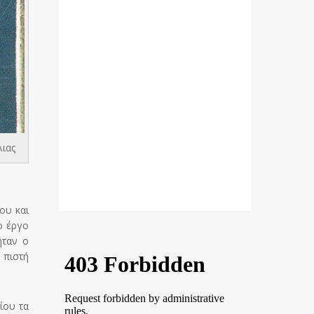
λιας
ου και
ο έργο
ήταν ο
 πιστή
ίου τα