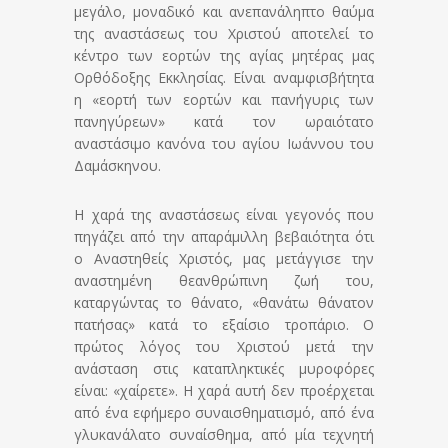
μεγάλο, μοναδικό και ανεπανάληπτο θαύμα
της αναστάσεως του Χριστού αποτελεί το
κέντρο των εορτών της αγίας μητέρας μας
Ορθόδοξης Εκκλησίας. Είναι αναμφισβήτητα
η «εορτή των εορτών και πανήγυρις των
πανηγύρεων» κατά τον ωραιότατο
αναστάσιμο κανόνα του αγίου Ιωάννου του
Δαμάσκηνου.
Η χαρά της αναστάσεως είναι γεγονός που
πηγάζει από την απαράμιλλη βεβαιότητα ότι
ο Αναστηθείς Χριστός, μας μετάγγισε την
αναστημένη θεανθρώπινη ζωή του,
καταργώντας το θάνατο, «θανάτω θάνατον
πατήσας» κατά το εξαίσιο τροπάριο.
Ο
πρώτος λόγος του Χριστού μετά την
ανάσταση στις καταπληκτικές μυροφόρες
είναι: «χαίρετε». Η χαρά αυτή δεν προέρχεται
από ένα εφήμερο συναισθηματισμό, από ένα
γλυκανάλατο συναίσθημα, από μία τεχνητή