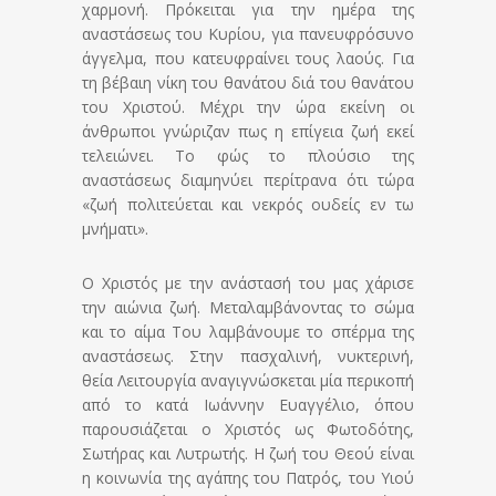
χαρμονή. Πρόκειται για την ημέρα της
αναστάσεως του Κυρίου, για πανευφρόσυνο
άγγελμα, που κατευφραίνει τους λαούς. Για
τη βέβαιη νίκη του θανάτου διά του θανάτου
του Χριστού. Μέχρι την ώρα εκείνη οι
άνθρωποι γνώριζαν πως η επίγεια ζωή εκεί
τελειώνει. Το φώς το πλούσιο της
αναστάσεως διαμηνύει περίτρανα ότι τώρα
«ζωή πολιτεύεται και νεκρός ουδείς εν τω
μνήματι».
Ο Χριστός με την ανάστασή του μας χάρισε
την αιώνια ζωή. Μεταλαμβάνοντας το σώμα
και το αίμα Του λαμβάνουμε το σπέρμα της
αναστάσεως. Στην πασχαλινή, νυκτερινή,
θεία Λειτουργία αναγιγνώσκεται μία περικοπή
από το κατά Ιωάννην Ευαγγέλιο, όπου
παρουσιάζεται ο Χριστός ως Φωτοδότης,
Σωτήρας και Λυτρωτής. Η ζωή του Θεού είναι
η κοινωνία της αγάπης του Πατρός, του Υιού