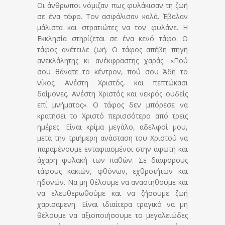
Οι άνθρωποι νόμιζαν πως φυλάκισαν τη ζωή
σε ένα τάφο. Τον ασφάλισαν καλά. Έβαλαν
μάλιστα και στρατιώτες να τον φυλάνε. Η
Εκκλησία στηρίζεται σε ένα κενό τάφο. Ο
τάφος ανέτειλε ζωή. Ο τάφος απέβη πηγή
ανεκλάλητης κι ανέκφραστης χαράς. «Πού
σου θάνατε το κέντρον, πού σου Άδη το
νίκος; Ανέστη Χριστός, και πεπτώκασι
δαίμονες. Ανέστη Χριστός και νεκρός ουδείς
επί μνήματος». Ο τάφος δεν μπόρεσε να
κρατήσει το Χριστό περισσότερο από τρεις
ημέρες. Είναι κρίμα μεγάλο, αδελφοί μου,
μετά την τριήμερη ανάσταση του Χριστού να
παραμένουμε ενταφιασμένοι στην άφωτη και
άχαρη φυλακή των παθών. Σε διάφορους
τάφους κακιών, φθόνων, εχθροτήτων και
ηδονών. Να μη θέλουμε να αναστηθούμε και
να ελευθερωθούμε και να ζήσουμε ζωή
χαρισάμενη. Είναι ιδιαίτερα τραγικό να μη
θέλουμε να αξιοποιήσουμε το μεγαλειώδες