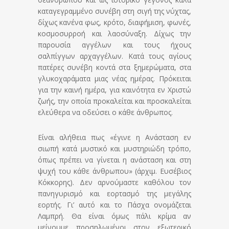
καταγεγραμμένο συνέβη στη σιγή της νύχτας,
δίχως κανένα φως, κρότο, διαφήμιση, φωνές,
κοσμοσυρροή και λαοσύναξη. Δίχως την
παρουσία αγγέλων και τους ήχους
σαλπίγγων αρχαγγέλων. Κατά τους αγίους
πατέρες συνέβη κοντά στα ξημερώματα, στα
γλυκοχαράματα μιας νέας ημέρας. Πρόκειται
για την καινή ημέρα, για καινότητα εν Χριστώ
ζωής, την οποία προκαλείται και προσκαλείται
ελεύθερα να οδεύσει ο κάθε άνθρωπος.
Είναι αλήθεια πως «έγινε η Ανάσταση εν
σιωπή κατά μυστικό και μυστηριώδη τρόπο,
όπως πρέπει να γίνεται η ανάσταση και στη
ψυχή του κάθε άνθρωπου» (άρχιμ. Ευσέβιος
Κόκκορης). Δεν αρνούμαστε καθόλου τον
πανηγυρισμό και εορτασμό της μεγάλης
εορτής. Γι’ αυτό και το Πάσχα ονομάζεται
Λαμπρή. Θα είναι όμως πάλι κρίμα αν
μείνουμε προσηλωμένοι στον εξωτερικό