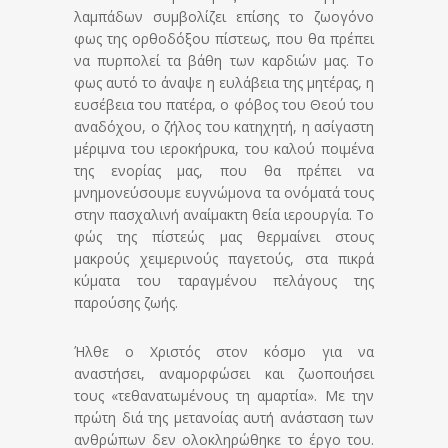
λαμπάδων συμβολίζει επίσης το ζωογόνο
φως της ορθοδόξου πίστεως, που θα πρέπει
να πυρπολεί τα βάθη των καρδιών μας. Το
φως αυτό το άναψε η ευλάβεια της μητέρας, η
ευσέβεια του πατέρα, ο φόβος του Θεού του
αναδόχου, ο ζήλος του κατηχητή, η ασίγαστη
μέριμνα του ιεροκήρυκα, του καλού ποιμένα
της ενορίας μας, που θα πρέπει να
μνημονεύσουμε ευγνώμονα τα ονόματά τους
στην πασχαλινή αναίμακτη θεία ιερουργία. Το
φώς της πίστεώς μας θερμαίνει στους
μακρούς χειμερινούς παγετούς, στα πικρά
κύματα του ταραγμένου πελάγους της
παρούσης ζωής.
Ήλθε ο Χριστός στον κόσμο για να
αναστήσει, αναμορφώσει και ζωοποιήσει
τους «τεθανατωμένους τη αμαρτία». Με την
πρώτη διά της μετανοίας αυτή ανάσταση των
ανθρώπων δεν ολοκληρώθηκε το έργο του.