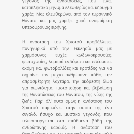
γεγονός της αναστάσεως, που είναι
καταπληκτικό μήνυμα ελευθερίας και κήρυγμα
χαράς. Μας ελευθερώνει από τον τυραννικό
θάνατο και μας χαρίζει χαρά αναφαίρετη
υπερουράνιας ειρήνης.
Η ανάσταση του Χριστού προβάλλεται
πανηγυρικά από την Εκκλησία μας με
χαρμόσυνες ευχές, κωδωνοκρουσίες,
φωτοχυσίες, λαμπρά ενδύματα και εδέσματα,
ακόμη και φωτοβολίδες και κροτίδες για να
σημαίνει τον μύχιο ανθρώπινο πόθο, την
απροσμέτρητη λαχτάρα, την ακόρεστη δίψα
για αιωνιότητα, πιστοποίηση και βεβαίωση
της θανατώσεως του θανάτου, της νίκης της
ζωής. Παρ’ όλ’ αυτά όμως η ανάσταση του
Χριστού παραμένει στην ουσία της ένα
σιγαλό, ήσυχο και μυστικό γεγονός, που
τελεσιουργείται στα απύθμενα βάθη της
ανθρώπινης καρδιάς. Η ανάσταση του
θεανθρώπου και ως ιστορικό γεγονός καλά