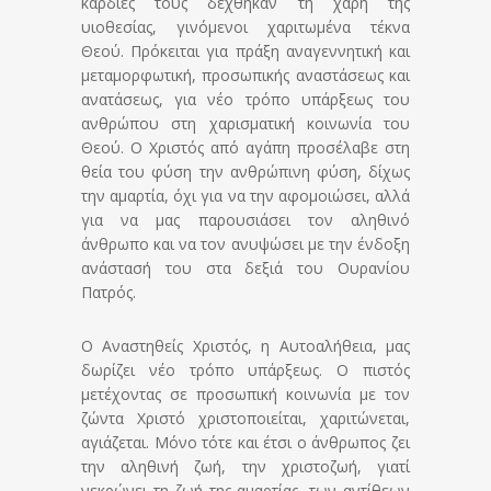
καρδιές τους δέχθηκαν τη χάρη της
υιοθεσίας, γινόμενοι χαριτωμένα τέκνα
Θεού. Πρόκειται για πράξη αναγεννητική και
μεταμορφωτική, προσωπικής αναστάσεως και
ανατάσεως, για νέο τρόπο υπάρξεως του
ανθρώπου στη χαρισματική κοινωνία του
Θεού. Ο Χριστός από αγάπη προσέλαβε στη
θεία του φύση την ανθρώπινη φύση, δίχως
την αμαρτία, όχι για να την αφομοιώσει, αλλά
για να μας παρουσιάσει τον αληθινό
άνθρωπο και να τον ανυψώσει με την ένδοξη
ανάστασή του στα δεξιά του Ουρανίου
Πατρός.
Ο Αναστηθείς Χριστός, η Αυτοαλήθεια, μας
δωρίζει νέο τρόπο υπάρξεως. Ο πιστός
μετέχοντας σε προσωπική κοινωνία με τον
ζώντα Χριστό χριστοποιείται, χαριτώνεται,
αγιάζεται. Μόνο τότε και έτσι ο άνθρωπος ζει
την αληθινή ζωή, την χριστοζωή, γιατί
νεκρώνει τη ζωή της αμαρτίας, των αντίθεων