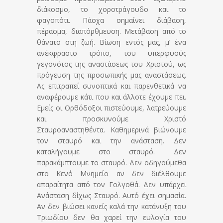
διάκοσμο, το χοροτράγουδο και το
φαγοπότι. Πάσχα σημαίνει διάβαση,
πέρασμα, διαπόρθμευση. Μετάβαση από το
θάνατο στη ζωή. Βίωση εντός μας, μ’ ένα
ανέκφραστο τρόπο, του υπερφυούς
γεγονότος της αναστάσεως του Χριστού, ως
πρόγευση της προσωπικής μας αναστάσεως.
Ας επιτραπεί συνοπτικά και παρενθετικά να
αναφέρουμε κάτι που και άλλοτε έχουμε πει.
Εμείς οι Ορθόδοξοι πιστεύουμε, λατρεύουμε
και προσκυνούμε Χριστό
Σταυροαναστηθέντα. Καθημερινά βιώνουμε
τον σταυρό και την ανάσταση. Δεν
καταλήγουμε στο σταυρό. Δεν
παρακάμπτουμε το σταυρό. Δεν οδηγούμεθα
στο Κενό Μνημείο αν δεν διέλθουμε
απαραίτητα από τον Γολγοθά. Δεν υπάρχει
Ανάσταση δίχως Σταυρό. Αυτό έχει σημασία.
Αν δεν βιώσει κανείς καλά την κατάνυξη του
Τριωδίου δεν θα χαρεί την ευλογία του