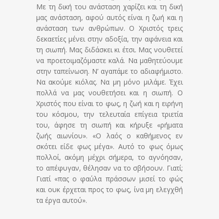
Με τη δική του ανάσταση χαρίζει και τη δική
μας ανάσταση, αφού αυτός είναι η ζωή και η
ανάσταση των ανθρώπων. Ο Χριστός τρεις
δεκαετίες μένει στην αδοξία, την αφάνεια και
τη σιωπή. Μας διδάσκει κι έτσι. Μας νουθετεί
να προετοιμαζόμαστε καλά. Να μαθητεύουμε
στην ταπείνωση. Ν’ αγαπάμε το αδιαφήμιστο.
Να ακούμε κιόλας. Να μη μόνο μιλάμε. Έχει
πολλά να μας νουθετήσει και η σιωπή. Ο
Χριστός που είναι το φως, η ζωή και η ειρήνη
του κόσμου, την τελευταία επίγεια τριετία
του, άφησε τη σιωπή και κήρυξε «ρήματα
ζωής αιωνίου». «Ο λαός ο καθήμενος εν
σκότει είδε φως μέγα». Αυτό το φως όμως
πολλοί, ακόμη μέχρι σήμερα, το αγνόησαν,
το απέφυγαν, θέλησαν να το σβήσουν. Γιατί;
Γιατί «πας ο φαύλα πράσσων μισεί το φώς
και ουκ έρχεται προς το φως, ίνα μη ελεγχθή
τα έργα αυτού».