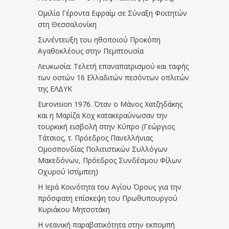
Ομιλία Γέροντα Εφραίμ σε Σύναξη Φοιτητών
στη Θεσσαλονίκη
Συνέντευξη του ηθοποιού Προκόπη
Αγαθοκλέους στην Πεμπτουσία
Λευκωσία: Τελετή επαναπατρισμού και ταφής
των οστών 16 Ελλαδιτών πεσόντων οπλιτών
της ΕΛΔΥΚ
Eurovision 1976. Όταν ο Μάνος Χατζηδάκης
και η Μαρίζα Κοχ κατακεραύνωσαν την
τουρκική εισβολή στην Κύπρο (Γεώργιος
Τάτσιος, τ. Πρόεδρος Πανελλήνιας
Ομοσπονδίας Πολιτιστικών Συλλόγων
Μακεδόνων, Πρόεδρος Συνδέσμου Φίλων
Οχυρού Ιστίμπεη)
Η Ιερά Κοινότητα του Αγίου Όρους για την
πρόσφατη επίσκεψη του Πρωθυπουργού
Κυριάκου Μητσοτάκη
Η νεανική παραβατικότητα στην εκπομπή