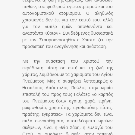
παθών, του φοβερού εγωκεντρισμού και του
αυτονομιστικού ατομισμού. Ο αληθινός
χριστιανός δεν ζει για τον εαυτό του, αλλά
για τον «υπέρ ημών αποθανόντα και
αναστάντα Κύριον». Συνδεόμενος θυσιαστικά
με τον Σταυροαναστηθέντα Χριστό ζει την
προσωπική του αναγέννηση και ανάσταση.
Με την ανάσταση του Χριστού, την
ακράδαντη πίστη σε αυτή και τη ζωή της
χάριτος, λαμβάνουμε τα χαρίσματα του Αγίου
Πνεύματος. Μας τ’ αναφέρει λεπτομερώς ο
θεσπέσιος Απόστολος Παύλος στην ωραία
επιστολή του προς τους Γαλάτες: «ο καρπός
του Πνεύματος έστιν αγάπη, χαρά, ειρήνη,
μακροθυμία, χρηστότης, αγαθωσύνη, πίστις,
πραότης, εγκρά­τεια». Τα χαρίσματα δεν είναι
απλά συναισθήματα, αποτελέσματα ωραίων
σκέψεων, είναι η θεία Χάρη, η ευλογία του
Θεού, οι ουράνιες δωρεές, στον ταπεινό