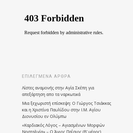
ΕΠΙΛΕΓΜΈΝΑ ΆΡΘΡΑ
Λίστες αναμονής στην Αγία Σκέπη για
απεξάρτηση απο τα ναρκωτικά
Μια ξεχωριστή επίσκεψη: Ο Γιώργος Τσιάκκας
και η Χριστίνα Παυλίδου στην Ι.Μ. Αγίου
Διονυσίου εν Ολύμπω
«Καρδιακός Λόγος – Αγιασμένων Μορφών
Νοσταλγία» – Ο Άγιος Παΐσιος (Β’ μέρος)