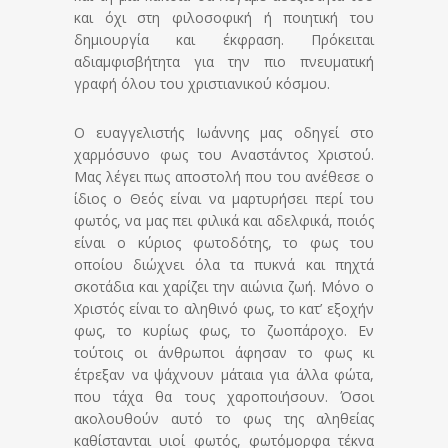
και όχι στη φιλοσοφική ή ποιητική του
δημιουργία και έκφραση. Πρόκειται
αδιαμφισβήτητα για την πιο πνευματική
γραφή όλου του χριστιανικού κόσμου.
Ο ευαγγελιστής Ιωάννης μας οδηγεί στο
χαρμόσυνο φως του Αναστάντος Χριστού.
Μας λέγει πως αποστολή που του ανέθεσε ο
ίδιος ο Θεός είναι να μαρτυρήσει περί του
φωτός, να μας πει φιλικά και αδελφικά, ποιός
είναι ο κύριος φωτοδότης, το φως του
οποίου διώχνει όλα τα πυκνά και πηχτά
σκοτάδια και χαρίζει την αιώνια ζωή. Μόνο ο
Χριστός είναι το αληθινό φως, το κατ’ εξοχήν
φως, το κυρίως φως, το ζωοπάροχο. Εν
τούτοις οι άνθρωποι άφησαν το φως κι
έτρεξαν να ψάχνουν μάταια για άλλα φώτα,
που τάχα θα τους χαροποιήσουν. Όσοι
ακολουθούν αυτό το φως της αληθείας
καθίστανται υιοί φωτός, φωτόμορφα τέκνα