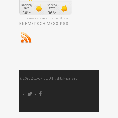
πρόγνωση καιρού από το weather.gr
ΕΝΗΜΈΡΩΣΉ ΜΕΣΩ RSS
© 2026 Διακόνημα. All Rights Reserved.