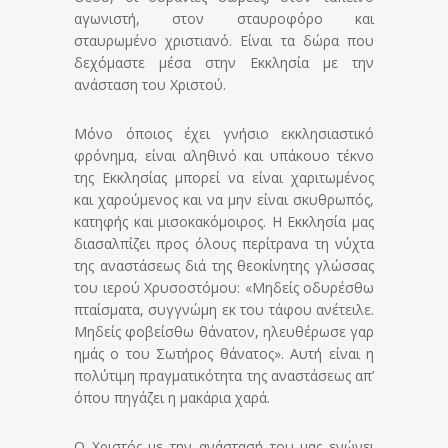
αγωνιστή, στον σταυροφόρο και
σταυρωμένο χριστιανό. Είναι τα δώρα που
δεχόμαστε μέσα στην Εκκλησία με την
ανάσταση του Χριστού.
Μόνο όποιος έχει γνήσιο εκκλησιαστικό
φρόνημα, είναι αληθινό και υπάκουο τέκνο
της Εκκλησίας μπορεί να είναι χαριτωμένος
και χαρούμενος και να μην είναι σκυθρωπός,
κατηφής και μισοκακόμοιρος. Η Εκκλησία μας
διασαλπίζει προς όλους περίτρανα τη νύχτα
της αναστάσεως διά της θεοκίνητης γλώσσας
του ιερού Χρυσοστόμου: «Μηδείς οδυρέσθω
πταίσματα, συγγνώμη εκ του τάφου ανέτειλε.
Μηδείς φοβείσθω θάνατον, ηλευθέρωσε γαρ
ημάς ο του Σωτήρος θάνα­τος». Αυτή είναι η
πολύτιμη πραγματικότητα της αναστάσεως απ’
όπου πηγάζει η μακάρια χαρά.
Ο Χριστός με την ανάστασή του μας ενώνει