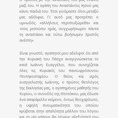
μαζί του. Η αγάπη του Αναστάντος Ιησού μας
κάνει παιδιά του. Έτσι γινόμαστε όλοι μεταξύ
μας αδέλφια. Γι’ αυτό μας προτρέπει ο
υμνωδός: «αλλήλους περιπτυξώμεθα» και
«τοις μισούσιν ημάς, συγχωρήσωμεν πάντα
τη αναστάσει και ούτω βοήσωμεν Χριστός
ανέστη».
Είναι γνωστό, αγαπητοί μου αδελφοί ότι από
την Κυριακή του Πάσχα αναγιγνώσκεται το
κατά Ιωάννη Ευαγγέλιο, που συνεχίζεται
όλες τις Κυριακές του πανευφρόσυνου
Πεντηκοσταρίου. Ο θείος και ιερός
ευαγγελιστής Ιωάννης, ο πρώτος θεολόγος
της Εκκλησίας μας, ο αγαπημένος μαθητής του
Κυρίου, ο συνοδός της Θεοτόκου, μας έδωσε
ένα απαράμιλλο κείμενο, όντως θεοχαρίτωτο,
η υψηλή πνευματικότητα του οποίου
κρύβεται στην απαλότητα μάλλον του λόγου
και τη μία κάποια θα λέγαμε αδεξιότητά του