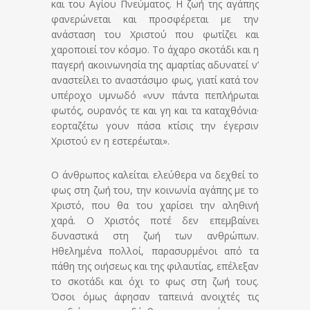
και του Αγίου Πνεύματος. Η ζωή της αγάπης
φανερώνεται και προσφέρεται με την
ανάσταση του Χριστού που φωτίζει και
χαροποιεί τον κόσμο. Το άχαρο σκοτάδι και η
παγερή ακοινωνησία της αμαρτίας αδυνατεί ν’
αναστείλει το αναστάσιμο φως, γιατί κατά τον
υπέροχο υμνωδό «νυν πάντα πεπλήρωται
φωτός, ουρανός τε και γη και τα καταχθόνια·
εορταζέτω γουν πάσα κτίσις την έγερσιν
Χριστού εν η εστερέωται».
Ο άνθρωπος καλείται ελεύθερα να δεχθεί το
φως στη ζωή του, την κοινωνία αγάπης με το
Χριστό, που θα του χαρίσει την αληθινή
χαρά. Ο Χριστός ποτέ δεν επεμβαίνει
δυναστικά στη ζωή των ανθρώπων.
Ηθελημένα πολλοί, παρασυρμένοι από τα
πάθη της οιήσεως και της φιλαυτίας, επέλεξαν
το σκοτάδι και όχι το φως στη ζωή τους.
Όσοι όμως άφησαν ταπεινά ανοιχτές τις