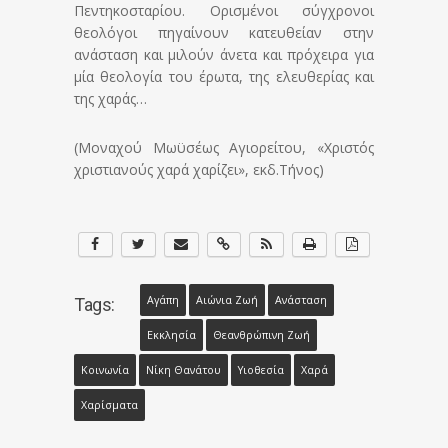
Πεντηκοσταρίου. Ορισμένοι σύγχρονοι
θεολόγοι πηγαίνουν κατευθείαν στην
ανάσταση και μιλούν άνετα και πρόχειρα για
μία θεολογία του έρωτα, της ελευθερίας και
της χαράς…
(Μοναχού Μωϋσέως Αγιορείτου, «Χριστός
χριστιανούς χαρά χαρίζει», εκδ.Τήνος)
Αγάπη
Αιώνια Ζωή
Ανάσταση
Tags:
Εκκλησία
Θεανθρώπινη Ζωή
Κοινωνία
Νίκη Θανάτου
Υιοθεσία
Χαρά
Χαρίσματα