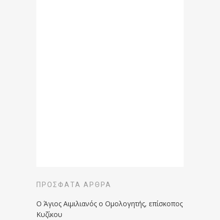
ΠΡΌΣΦΑΤΑ ΆΡΘΡΑ
Ο Άγιος Αιμιλιανός ο Ομολογητής, επίσκοπος
Κυζίκου