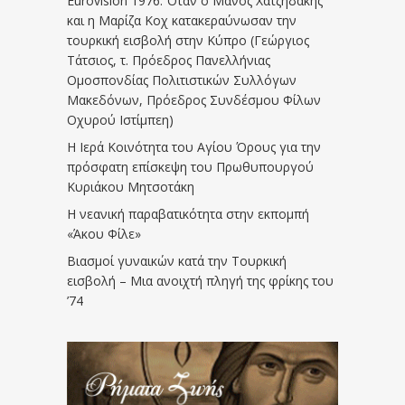
Eurovision 1976. Όταν ο Μάνος Χατζηδάκης
και η Μαρίζα Κοχ κατακεραύνωσαν την
τουρκική εισβολή στην Κύπρο (Γεώργιος
Τάτσιος, τ. Πρόεδρος Πανελλήνιας
Ομοσπονδίας Πολιτιστικών Συλλόγων
Μακεδόνων, Πρόεδρος Συνδέσμου Φίλων
Οχυρού Ιστίμπεη)
Η Ιερά Κοινότητα του Αγίου Όρους για την
πρόσφατη επίσκεψη του Πρωθυπουργού
Κυριάκου Μητσοτάκη
Η νεανική παραβατικότητα στην εκπομπή
«Άκου Φίλε»
Βιασμοί γυναικών κατά την Τουρκική
εισβολή – Μια ανοιχτή πληγή της φρίκης του
’74