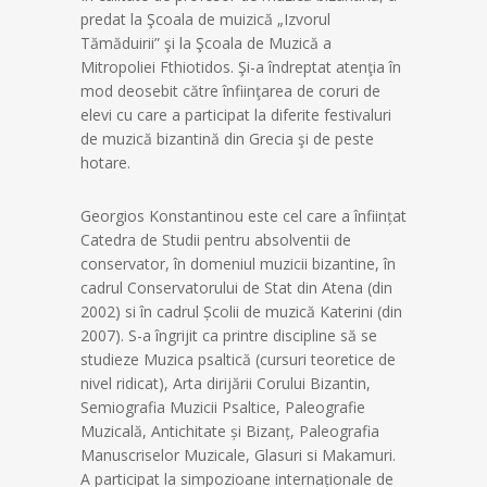
predat la Şcoala de muizică „Izvorul
Tămăduirii” şi la Şcoala de Muzică a
Mitropoliei Fthiotidos. Şi-a îndreptat atenţia în
mod deosebit către înfiinţarea de coruri de
elevi cu care a participat la diferite festivaluri
de muzică bizantină din Grecia şi de peste
hotare.
Georgios Konstantinou este cel care a înființat
Catedra de Studii pentru absolventii de
conservator, în domeniul muzicii bizantine, în
cadrul Conservatorului de Stat din Atena (din
2002) si în cadrul Școlii de muzică Katerini (din
2007). S-a îngrijit ca printre discipline să se
studieze Muzica psaltică (cursuri teoretice de
nivel ridicat), Arta dirijării Corului Bizantin,
Semiografia Muzicii Psaltice, Paleografie
Muzicală, Antichitate și Bizanț, Paleografia
Manuscriselor Muzicale, Glasuri si Makamuri.
A participat la simpozioane internaționale de