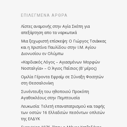
ΕΠΙΛΕΓΜΈΝΑ ΆΡΘΡΑ
Λίστες αναμονής στην Αγία Σκέπη για
απεξάρτηση απο τα ναρκωτικά
Μια ξεχωριστή επίσκεψη: Ο Γιώργος Τσιάκκας
και η Χριστίνα Παυλίδου στην Ι.Μ. Αγίου
Διονυσίου εν Ολύμπω
«Καρδιακός Λόγος – Αγιασμένων Μορφών
Νοσταλγία» – Ο Άγιος Παΐσιος (Β’ μέρος)
Ομιλία Γέροντα Εφραίμ σε Σύναξη Φοιτητών
στη Θεσσαλονίκη
Συνέντευξη του ηθοποιού Προκόπη
Αγαθοκλέους στην Πεμπτουσία
Λευκωσία: Τελετή επαναπατρισμού και ταφής
των οστών 16 Ελλαδιτών πεσόντων οπλιτών
της ΕΛΔΥΚ