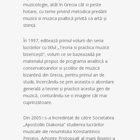
muzicologie, atât în Grecia cât si peste
hotare, cu teme privind metodica predării
muzicii si muzica psaltică privită ca artă și
stiință.
În 1997, editează primul volum din seria
lucrărilor cu titlul „Teoria si practica muzicii
bisericești”, volum ce se bazeazaâă pe
materialul propus de programa analitică a
conservatoarelor si școlilor de muzică
bizantină din Grecia, pentru primul an de
studii, încercându-se prin aceasta o abordare
generală a teoriei și practicii acestui gen de
muzică, conturându-se o imagine cât mai
cuprinzătoare.
Din 2005 i s-a încredințat de către Societatea
„Apostoliki Diakonia” studierea lucrărilor
muzicale ale renumitului Konstantinos
Pringos, Arhonte Protopsalt al marii Biserici a