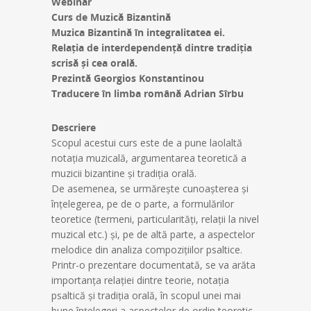
Webinar
Curs de Muzică Bizantină
Muzica Bizantină în integralitatea ei.
Relația de interdependență dintre tradiția
scrisă și cea orală.
Prezintă Georgios Konstantinou
Traducere în limba română Adrian Sîrbu
Descriere
Scopul acestui curs este de a pune laolaltă
notația muzicală, argumentarea teoretică a
muzicii bizantine și tradiția orală.
De asemenea, se urmărește cunoașterea și
înțelegerea, pe de o parte, a formulărilor
teoretice (termeni, particularități, relații la nivel
muzical etc.) și, pe de altă parte, a aspectelor
melodice din analiza compozițiilor psaltice.
Printr-o prezentare documentată, se va arăta
importanța relației dintre teorie, notația
psaltică și tradiția orală, în scopul unei mai
bune înțelegeri a aspectelor de ordin teoretic