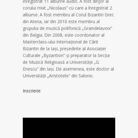
înregistrat 11 albume audio. A fost dirijor al
corului mixt „Nicolaus” cu care a înregistrat 2
albume. A fost membru al Corul Bizantin Grec
din Atena, iar din 2010 este membru al
grupului de muzică polifonică „Graindelavoix”
din Belgia. Din 2008, este coordonator al
Masterclass-ului Internațional de Cânt
Bizantin de la Iași, președinte al Asociației
Culturale „Byzantion” și preparator la Secția
de Muzică Religioasă a Universității „G.
Enescu” din Iași. De asemenea, este doctor al
Universității „Aristotelis” din Salonic.
Inscrierie