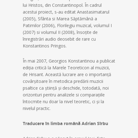
lui Hristos, din Constantinopol. În cadrul
acestui proiect, s-au editat Anastasimatarul
(2005), Sfânta si Marea Săptămână a
Patimilor (2006), Florilegiu muzical, volumul I
(2007) si volumul II (2008), însoțite de
înregistrări audio deosebit de rare cu
Konstantinos Pringos.
În mai 2007, Georgios Konstantinou a publicat
ediția critică la Marele Teoreticon al muzicii,
de Hrisant. Această lucrare are o importanță
covârșitoare în metodica predării muzicii
psaltice ca știință și deschide, totodată, noi
orizonturi pentru analizele si comparațiile
întocmite nu doar la nivel teoretic, ci și la
nivelul practic.
Traducere în limba română Adrian Sîrbu