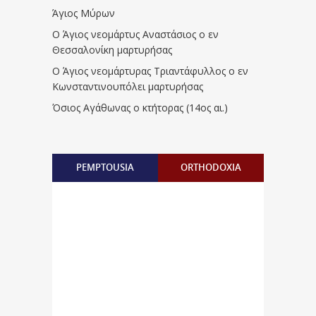
Άγιος Μύρων
Ο Άγιος νεομάρτυς Αναστάσιος ο εν
Θεσσαλονίκη μαρτυρήσας
Ο Άγιος νεομάρτυρας Τριαντάφυλλος ο εν
Κωνσταντινουπόλει μαρτυρήσας
Όσιος Αγάθωνας ο κτήτορας (14ος αι.)
PEMPTOUSIA
ORTHODOXIA