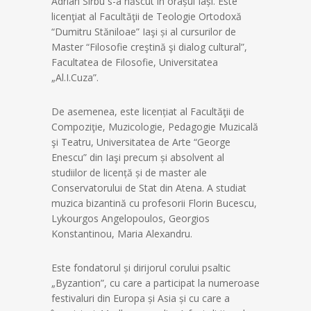
Adrian Sirbu s-a născut în orașul Iași. Este
licenţiat al Facultăţii de Teologie Ortodoxă
“Dumitru Stăniloae” Iaşi și al cursurilor de
Master “Filosofie creştină şi dialog cultural”,
Facultatea de Filosofie, Universitatea
„Al.I.Cuza”.
De asemenea, este licențiat al Facultăţii de
Compoziţie, Muzicologie, Pedagogie Muzicală
şi Teatru, Universitatea de Arte “George
Enescu” din Iaşi precum și absolvent al
studiilor de licență și de master ale
Conservatorului de Stat din Atena. A studiat
muzica bizantină cu profesorii Florin Bucescu,
Lykourgos Angelopoulos, Georgios
Konstantinou, Maria Alexandru.
Este fondatorul și dirijorul corului psaltic
„Byzantion”, cu care a participat la numeroase
festivaluri din Europa și Asia și cu care a