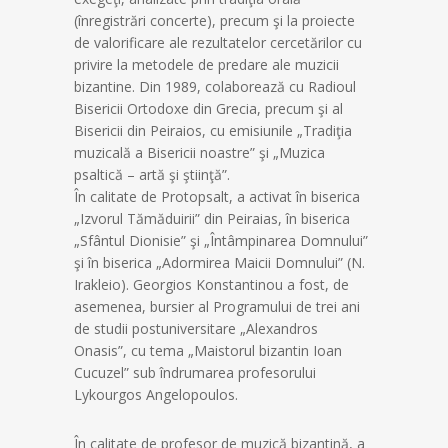
(înregistrări concerte), precum şi la proiecte
de valorificare ale rezultatelor cercetărilor cu
privire la metodele de predare ale muzicii
bizantine. Din 1989, colaborează cu Radioul
Bisericii Ortodoxe din Grecia, precum şi al
Bisericii din Peiraios, cu emisiunile „Tradiţia
muzicală a Bisericii noastre” şi „Muzica
psaltică – artă şi ştiinţă”.
În calitate de Protopsalt, a activat în biserica
„Izvorul Tămăduirii” din Peiraias, în biserica
„Sfântul Dionisie” şi „Întâmpinarea Domnului”
şi în biserica „Adormirea Maicii Domnului” (N.
Irakleio). Georgios Konstantinou a fost, de
asemenea, bursier al Programului de trei ani
de studii postuniversitare „Alexandros
Onasis”, cu tema „Maistorul bizantin Ioan
Cucuzel” sub îndrumarea profesorului
Lykourgos Angelopoulos.
În calitate de profesor de muzică bizantină, a