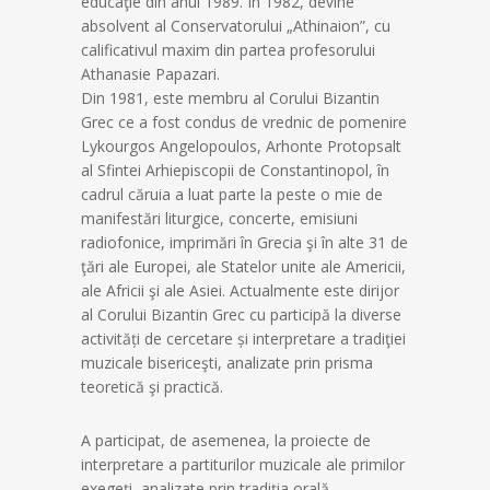
educaţie din anul 1989. În 1982, devine
absolvent al Conservatorului „Athinaion”, cu
calificativul maxim din partea profesorului
Athanasie Papazari.
Din 1981, este membru al Corului Bizantin
Grec ce a fost condus de vrednic de pomenire
Lykourgos Angelopoulos, Arhonte Protopsalt
al Sfintei Arhiepiscopii de Constantinopol, în
cadrul căruia a luat parte la peste o mie de
manifestări liturgice, concerte, emisiuni
radiofonice, imprimări în Grecia şi în alte 31 de
ţări ale Europei, ale Statelor unite ale Americii,
ale Africii şi ale Asiei. Actualmente este dirijor
al Corului Bizantin Grec cu participă la diverse
activități de cercetare și interpretare a tradiţiei
muzicale bisericeşti, analizate prin prisma
teoretică şi practică.
A participat, de asemenea, la proiecte de
interpretare a partiturilor muzicale ale primilor
exegeţi, analizate prin tradiţia orală