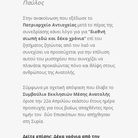
Παύλος
Στην ανακοίνωση που εξέδωσε το
Πατριαρχείο Αντιοχείας
μετά το πέρας της
συνεδρίασης κάνει λόγο για για
“διεθνή
σιωπή εδώ και δέκα χρόνια”
επί του
ζητήματος ζητώντας από τον λαό να
συνεχίσει να προσεύχεται για την επίλυση
αυτού του μυστηρίου που συνεχίζει να
πλανάται προκαλώντας πόνο και θλίψη στους
ανθρώπους της Ανατολής.
Σύμφωνα με σχετική απόφαση που έλαβε το
Συμβούλιο Εκκλησιών Μέσης Ανατολής
όρισε την 22α Απριλίου εκάστου έτους ημέρα
προσευχής για τους βιαίως απαχθέντες προς
τιμήν τον δύο Επισκόπων που απήχθησαν
στη Συρία.
Δείτε επίσης: Δέκα χρόνια από την