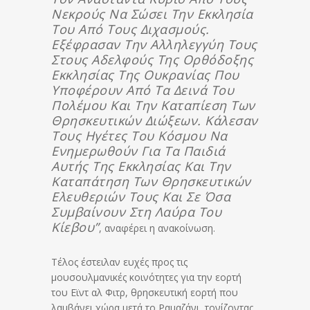
Νεκρούς Να Σώσει Την Εκκλησία
Του Από Τους Διχασμούς.
Εξέφρασαν Την Αλληλεγγύη Τους
Στους Αδελφούς Της Ορθόδοξης
Εκκλησίας Της Ουκρανίας Που
Υποφέρουν Από Τα Δεινά Του
Πολέμου Και Την Καταπίεση Των
Θρησκευτικών Διώξεων. Κάλεσαν
Τους Ηγέτες Του Κόσμου Να
Ενημερωθούν Για Τα Παιδιά
Αυτής Της Εκκλησίας Και Την
Καταπάτηση Των Θρησκευτικών
Ελευθεριών Τους Και Σε Όσα
Συμβαίνουν Στη Λαύρα Του
Κίεβου”
, αναφέρει η ανακοίνωση.
Τέλος έστειλαν ευχές προς τις
μουσουλμανικές κοινότητες για την εορτή
του Εϊντ αλ Φιτρ, θρησκευτική εορτή που
λαμβάνει χώρα μετά το Ραμαζάνι, τονίζοντας