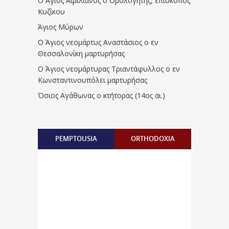
Ο Άγιος Αιμιλιανός ο Ομολογητής, επίσκοπος
Κυζίκου
Άγιος Μύρων
Ο Άγιος νεομάρτυς Αναστάσιος ο εν
Θεσσαλονίκη μαρτυρήσας
Ο Άγιος νεομάρτυρας Τριαντάφυλλος ο εν
Κωνσταντινουπόλει μαρτυρήσας
Όσιος Αγάθωνας ο κτήτορας (14ος αι.)
PEMPTOUSIA
ORTHODOXIA