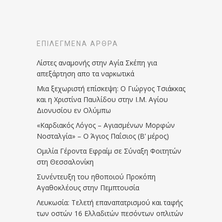
ΕΠΙΛΕΓΜΈΝΑ ΆΡΘΡΑ
Λίστες αναμονής στην Αγία Σκέπη για
απεξάρτηση απο τα ναρκωτικά
Μια ξεχωριστή επίσκεψη: Ο Γιώργος Τσιάκκας
και η Χριστίνα Παυλίδου στην Ι.Μ. Αγίου
Διονυσίου εν Ολύμπω
«Καρδιακός Λόγος – Αγιασμένων Μορφών
Νοσταλγία» – Ο Άγιος Παΐσιος (Β’ μέρος)
Ομιλία Γέροντα Εφραίμ σε Σύναξη Φοιτητών
στη Θεσσαλονίκη
Συνέντευξη του ηθοποιού Προκόπη
Αγαθοκλέους στην Πεμπτουσία
Λευκωσία: Τελετή επαναπατρισμού και ταφής
των οστών 16 Ελλαδιτών πεσόντων οπλιτών