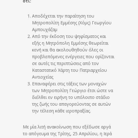
ότι:
Αποδέχεται την παραίτηση του
Μητροπολίτη Εμμέσης (Χόμς) Γεωργίου
Αμπουχάζαμ
Από την έκδοση του ψηφίσματος και
εξής η Μητρόπολη Εμμέσης θεωρείται
κενή και θα ακολουθηθούν όλες οι
προβλεπόμενες ενέργειες που ορίζονται
σε αυτές τις περιπτώσεις από τον
Καταστατικό Χάρτη του Πατριαρχείου
Αντιοχείας
Επαναφέρει στις τάξεις των μοναχών
των Μητροπολίτη Γεώργιο έτσι ώστε να
διέλθει εν ειρήνη το υπόλοιπο στάδιο
της ζωής του απαγορεύοντας σε αυτών
την τέλεση κάθε ιεροπραξίας.
Με μία λιτή ανακοίνωση που εξέδωσε αργά
το απόγευμα της Τρίτης, 25 Απριλίου, η Ιερά