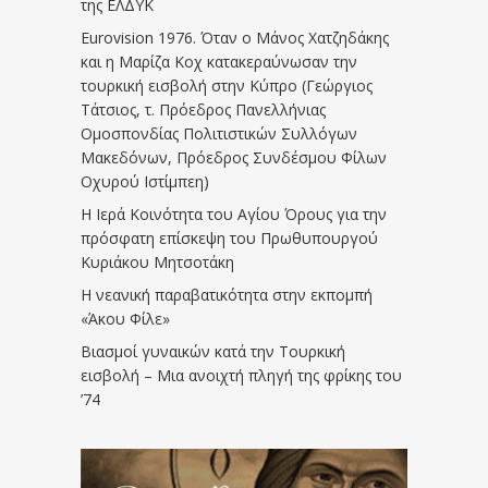
της ΕΛΔΥΚ
Eurovision 1976. Όταν ο Μάνος Χατζηδάκης
και η Μαρίζα Κοχ κατακεραύνωσαν την
τουρκική εισβολή στην Κύπρο (Γεώργιος
Τάτσιος, τ. Πρόεδρος Πανελλήνιας
Ομοσπονδίας Πολιτιστικών Συλλόγων
Μακεδόνων, Πρόεδρος Συνδέσμου Φίλων
Οχυρού Ιστίμπεη)
Η Ιερά Κοινότητα του Αγίου Όρους για την
πρόσφατη επίσκεψη του Πρωθυπουργού
Κυριάκου Μητσοτάκη
Η νεανική παραβατικότητα στην εκπομπή
«Άκου Φίλε»
Βιασμοί γυναικών κατά την Τουρκική
εισβολή – Μια ανοιχτή πληγή της φρίκης του
’74