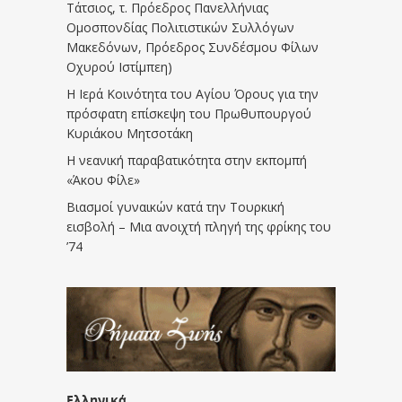
Τάτσιος, τ. Πρόεδρος Πανελλήνιας
Ομοσπονδίας Πολιτιστικών Συλλόγων
Μακεδόνων, Πρόεδρος Συνδέσμου Φίλων
Οχυρού Ιστίμπεη)
Η Ιερά Κοινότητα του Αγίου Όρους για την
πρόσφατη επίσκεψη του Πρωθυπουργού
Κυριάκου Μητσοτάκη
Η νεανική παραβατικότητα στην εκπομπή
«Άκου Φίλε»
Βιασμοί γυναικών κατά την Τουρκική
εισβολή – Μια ανοιχτή πληγή της φρίκης του
’74
Ελληνικά