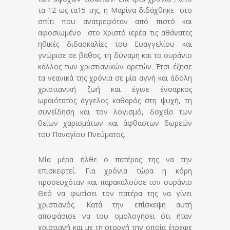
τα 12 ως τα15 της, η Μαρίνα διδάχθηκε στο
σπίτι που ανατρεφόταν από πιστό και
αφοσιωμένο στο Χριστό ιερέα τις αθάνατες
ηθικές διδασκαλίες του Ευαγγελίου και
γνώρισε σε βάθος, τη δύναμη και το ουράνιο
κάλλος των χριστιανικών αρετών. Έτσι έζησε
τα νεανικά της χρόνια σε μία αγνή και άδολη
χριστιανική ζωή και έγινε ένσαρκος
ωραιότατος άγγελος καθαρός στη ψυχή, τη
συνείδηση και τον λογισμό, δοχείο των
θείων χαρισμάτων και άφθαστων δωρεών
του Παναγίου Πνεύματος.
Μία μέρα ήλθε ο πατέρας της να την
επισκεφτεί. Για χρόνια τώρα η κόρη
προσευχόταν και παρακαλούσε τον ουράνιο
Θεό να φωτίσει τον πατέρα της να γίνει
χριστιανός. Κατά την επίσκεψη αυτή
αποφάσισε να του ομολογήσει ότι ήταν
χριστιανή και με τη στοργή την οποία έτρεφε