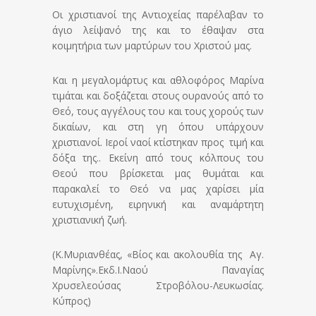
Οι χριστιανοί της Αντιοχείας παρέλαβαν το
άγιο λείψανό της και το έθαψαν στα
κοιμητήρια των μαρτύρων του Χριστού μας.
Και η μεγαλομάρτυς και αθλοφόρος Μαρίνα
τιμάται και δοξάζεται στους ουρανούς από το
Θεό, τους αγγέλους του και τους χορούς των
δικαίων, και στη γη όπου υπάρχουν
χριστιανοί. Ιεροί ναοί κτίστηκαν προς τιμή και
δόξα της.. Εκείνη από τους κόλπους του
Θεού που βρίσκεται μας θυμάται και
παρακαλεί το Θεό να μας χαρίσει μία
ευτυχισμένη, ειρηνική και αναμάρτητη
χριστιανική ζωή.
(Κ.Μυριανθέας, «Βίος και ακολουθία της Αγ.
Μαρίνης».Εκδ.Ι.Ναού Παναγίας
Χρυσελεούσας Στροβόλου-Λευκωσίας.
Κύπρος)