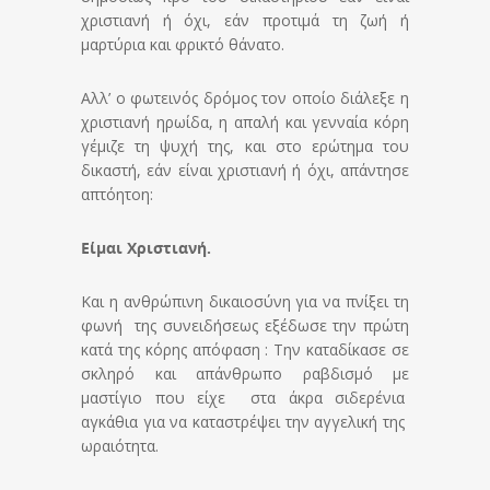
χριστιανή ή όχι, εάν προτιμά τη ζωή ή
μαρτύρια και φρικτό θάνατο.
Αλλ’ ο φωτεινός δρόμος τον οποίο διάλεξε η
χριστιανή ηρωίδα, η απαλή και γενναία κόρη
γέμιζε τη ψυχή της, και στο ερώτημα του
δικαστή, εάν είναι χριστιανή ή όχι, απάντησε
απτόητοη:
Είμαι Χριστιανή.
Και η ανθρώπινη δικαιοσύνη για να πνίξει τη
φωνή της συνειδήσεως εξέδωσε την πρώτη
κατά της κόρης απόφαση : Την καταδίκασε σε
σκληρό και απάνθρωπο ραβδισμό με
μαστίγιο που είχε στα άκρα σιδερένια
αγκάθια για να καταστρέψει την αγγελική της
ωραιότητα.