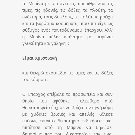
τη Μαρίνα με υποσχέσεις, απαριθμώντας τις
τιμές, τις ηδονές, τις δόξες, τα πλούτη, τα
ανάκτορα, τους δούλους, τα πολύτιμα ρούχα
και τα βαρύτιμα κοσμήματα, που θα είχε ως
σύζυγος ενός παντοδύναμου έπαρχου. Αλλ’
η Μαρίνα πάλιν απήντησε με ουράνια
γλυκύτητα και γαλήνη :
Είμαι Χριστιανή
και θεωρώ σκουπίδια τις τιμές και τις δόξες
του κόσμου .
Ο Έπαρχος απέβαλε το προσωπείο και σαν
θηρίο που αφέθηκε ελεύθερο από
θηριοτροφείο άρχισε να βρίζει την αγνή κόρη
με χυδαίες βρισιές και απειλές Κάλεσε
αμέσως έκτακτο δικαστήριο εκδικήσεως και
απαίτησε από τη Μαρίνα να δηλώσει
δημοσίως προ του δικαστηρίου εάν είναι