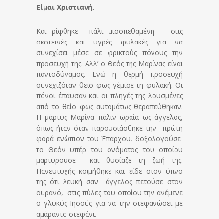
Είμαι Χριστιανή.
Και ρίφθηκε πάλι μισοπεθαμένη στις
σκοτεινές και υγρές φυλακές για να
συνεχίσει μέσα σε φρικτούς πόνους την
προσευχή της. Αλλ’ ο Θεός της Μαρίνας είναι
παντοδύναμος. Ενώ η θερμή προσευχή
συνεχιζόταν θείο φως γέμισε τη φυλακή. Οι
πόνοι έπαυσαν και οι πληγές της λουσμένες
από το θείο φως αυτομάτως θεραπεύθηκαν.
Η μάρτυς Μαρίνα πάλιν ωραία ως άγγελος,
όπως ήταν όταν παρουσιάσθηκε την πρώτη
φορά ενώπιον του Έπαρχου, δοξολογούσε
το Θεόν υπέρ του ονόματος του οποίου
μαρτυρούσε και θυσίαζε τη ζωή της.
Πανευτυχής κοιμήθηκε και είδε στον ύπνο
της ότι λευκή σαν άγγελος πετούσε στον
ουρανό, στις πύλες του οποίου την ανέμενε
ο γλυκύς Ιησούς για να την στεφανώσει με
αμάραντο στεφάνι.