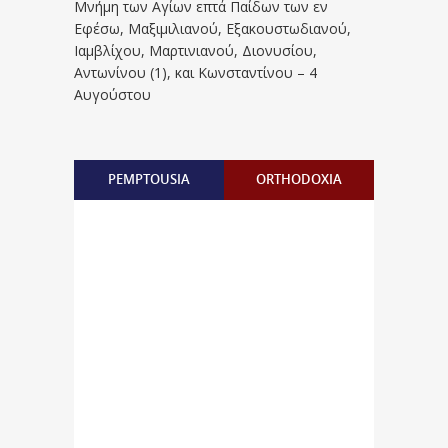
Μνήμη των Aγίων επτά Παίδων των εν
Eφέσω, Mαξιμιλιανού, Eξακουστωδιανού,
Iαμβλίχου, Mαρτινιανού, Διονυσίου,
Aντωνίνου (1), και Kωνσταντίνου – 4
Αυγούστου
PEMPTOUSIA
ORTHODOXIA