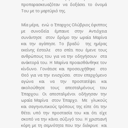
προπαρασκευαζόταν να δοξάσει το όνομά
Του με το μαρτύριό της.
Μία μέρα, ενώ ο Έπαρχος Ολύβριος έφιππος
με συνοδεία έμπαινε στην Αντιόχεια
συνάντησε στον δρόμο την ωραία Μαρίνα
και την αγάπησε. Το βραδύ της ημέρας
εκείνης έστειλε στο σπίτι που έμενε τους
ανθρώπους του για να την οδηγήσουν στα
ανάκτορά του. Η Μαρίνα προαισθάνθηκε τον
κίνδυνο. Γονάτισε και προσευχήθηκε στο
Θεό για να την ενισχύσει στον επερχόμενο
αγώνα και να την προστατέψει και
ακολούθησε τους απεσταλμένους του
Έπαρχου. Οι απεσταλμένοι οδήγησαν την
ωραία Μαρίνα στον Έπαρχο. Με γλυκούς
και σαγηνευτικούς τρόπους της είπε ότι την
θέτει υπό την προστασία του και ότι είχε
σκοπό να την κάνει σύζυγό του. Η χριστιανή
κόρη με τη σεμνότητα που την διέκρινε και