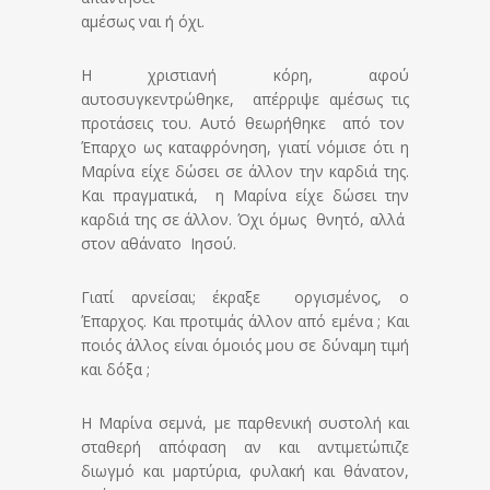
αμέσως ναι ή όχι.
Η χριστιανή κόρη, αφού
αυτοσυγκεντρώθηκε, απέρριψε αμέσως τις
προτάσεις του. Αυτό θεωρήθηκε από τον
Έπαρχο ως καταφρόνηση, γιατί νόμισε ότι η
Μαρίνα είχε δώσει σε άλλον την καρδιά της.
Και πραγματικά, η Μαρίνα είχε δώσει την
καρδιά της σε άλλον. Όχι όμως θνητό, αλλά
στον αθάνατο Ιησού.
Γιατί αρνείσαι; έκραξε οργισμένος, ο
Έπαρχος. Και προτιμάς άλλον από εμένα ; Και
ποιός άλλος είναι όμοιός μου σε δύναμη τιμή
και δόξα ;
Η Μαρίνα σεμνά, με παρθενική συστολή και
σταθερή απόφαση αν και αντιμετώπιζε
διωγμό και μαρτύρια, φυλακή και θάνατον,