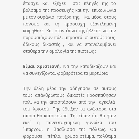
έπασχε. Και εξέχεε στις πληγές της το
βάλσαμο της προσευχής και την επικοινωνία
με τον ουράνιο πατέρα της. Και μέσα στους
πόνους και τη προσευχή εξαντλημένη
κοιμήθηκε. Και στον ύπνο της έβλεπε να την
παρουσιάζουν πάλι μπροστά σ’ αυτούς τους
άδικους δικαστές , και να επαναλαμβάνει
σταθερά την ομολογία της πίστεως :
Είμαι Χριστιανή.
Να την καταδικάζουν και
να συνεχίζονται φοβερότερα τα μαρτύρια.
Την άλλη μέρα την οδήγησαν σε αυτούς
τους απάνθρωπους δικαστές. Προσπάθησαν
πάλι να την αποσπάσουν από την αγκαλιά
του Χριστού. Της έδειξαν τα ανάκτορα στα
οποία θα κατοικούσε. Της είπαν ότι θα ήταν
εκεί η πανευτυχισμένη γυναίκα του
Έπαρχου, η βασίλισσα της πόλεως. Θα
φορούσε πέπλα, χρυσό στέμμα, πολύτιμα