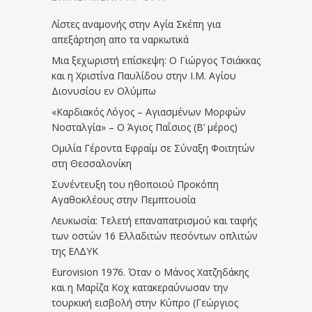
Λίστες αναμονής στην Αγία Σκέπη για
απεξάρτηση απο τα ναρκωτικά
Μια ξεχωριστή επίσκεψη: Ο Γιώργος Τσιάκκας
και η Χριστίνα Παυλίδου στην Ι.Μ. Αγίου
Διονυσίου εν Ολύμπω
«Καρδιακός Λόγος – Αγιασμένων Μορφών
Νοσταλγία» – Ο Άγιος Παΐσιος (Β’ μέρος)
Ομιλία Γέροντα Εφραίμ σε Σύναξη Φοιτητών
στη Θεσσαλονίκη
Συνέντευξη του ηθοποιού Προκόπη
Αγαθοκλέους στην Πεμπτουσία
Λευκωσία: Τελετή επαναπατρισμού και ταφής
των οστών 16 Ελλαδιτών πεσόντων οπλιτών
της ΕΛΔΥΚ
Eurovision 1976. Όταν ο Μάνος Χατζηδάκης
και η Μαρίζα Κοχ κατακεραύνωσαν την
τουρκική εισβολή στην Κύπρο (Γεώργιος