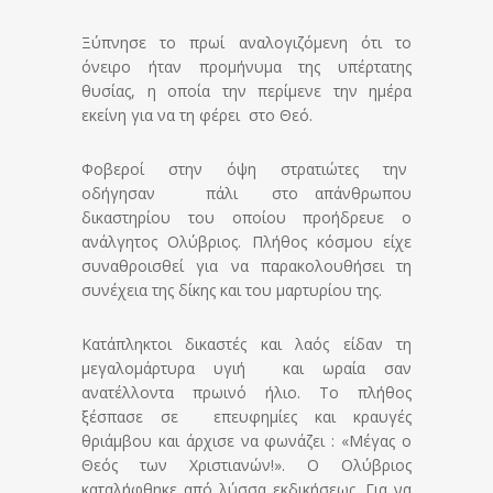
Ξύπνησε το πρωί αναλογιζόμενη ότι το
όνειρο ήταν προμήνυμα της υπέρτατης
θυσίας, η οποία την περίμενε την ημέρα
εκείνη για να τη φέρει στο Θεό.
Φοβεροί στην όψη στρατιώτες την
οδήγησαν πάλι στο απάνθρωπου
δικαστηρίου του οποίου προήδρευε ο
ανάλγητος Ολύβριος. Πλήθος κόσμου είχε
συναθροισθεί για να παρακολουθήσει τη
συνέχεια της δίκης και του μαρτυρίου της.
Κατάπληκτοι δικαστές και λαός είδαν τη
μεγαλομάρτυρα υγιή και ωραία σαν
ανατέλλοντα πρωινό ήλιο. Το πλήθος
ξέσπασε σε επευφημίες και κραυγές
θριάμβου και άρχισε να φωνάζει : «Μέγας ο
Θεός των Χριστιανών!». Ο Ολύβριος
καταλήφθηκε από λύσσα εκδικήσεως. Για να