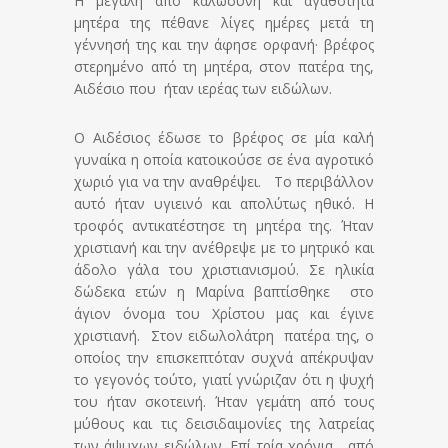
Η μεγάλη από καλωσύνη και αγαθότητα
μητέρα της πέθανε λίγες ημέρες μετά τη
γέννησή της και την άφησε ορφανή· βρέφος
στερημένο από τη μητέρα, στον πατέρα της,
Αιδέσιο που ήταν ιερέας των ειδώλων.
Ο Αιδέσιος έδωσε το βρέφος σε μία καλή
γυναίκα η οποία κατοικούσε σε ένα αγροτικό
χωριό για να την αναθρέψει. Το περιβάλλον
αυτό ήταν υγιεινό και απολύτως ηθικό. Η
τροφός αντικατέστησε τη μητέρα της. Ήταν
χριστιανή και την ανέθρεψε με το μητρικό και
άδολο γάλα του χριστιανισμού. Σε ηλικία
δώδεκα ετών η Μαρίνα βαπτίσθηκε στο
άγιον όνομα του Χρίστου μας και έγινε
χριστιανή. Στον ειδωλολάτρη πατέρα της, ο
οποίος την επισκεπτόταν συχνά απέκρυψαν
το γεγονός τούτο, γιατί γνώριζαν ότι η ψυχή
του ήταν σκοτεινή. Ήταν γεμάτη από τους
μύθους και τις δεισιδαιμονίες της λατρείας
των άψυχων ειδώλων. Επί τρία χρόνια , από