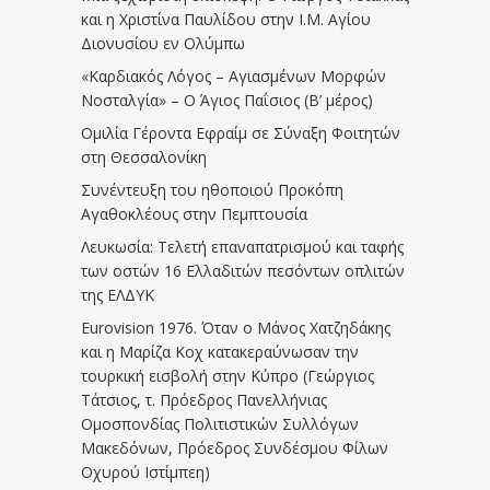
και η Χριστίνα Παυλίδου στην Ι.Μ. Αγίου
Διονυσίου εν Ολύμπω
«Καρδιακός Λόγος – Αγιασμένων Μορφών
Νοσταλγία» – Ο Άγιος Παΐσιος (Β’ μέρος)
Ομιλία Γέροντα Εφραίμ σε Σύναξη Φοιτητών
στη Θεσσαλονίκη
Συνέντευξη του ηθοποιού Προκόπη
Αγαθοκλέους στην Πεμπτουσία
Λευκωσία: Τελετή επαναπατρισμού και ταφής
των οστών 16 Ελλαδιτών πεσόντων οπλιτών
της ΕΛΔΥΚ
Eurovision 1976. Όταν ο Μάνος Χατζηδάκης
και η Μαρίζα Κοχ κατακεραύνωσαν την
τουρκική εισβολή στην Κύπρο (Γεώργιος
Τάτσιος, τ. Πρόεδρος Πανελλήνιας
Ομοσπονδίας Πολιτιστικών Συλλόγων
Μακεδόνων, Πρόεδρος Συνδέσμου Φίλων
Οχυρού Ιστίμπεη)