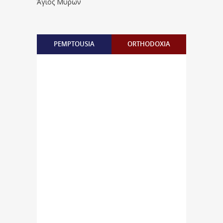
Άγιος Μύρων
PEMPTOUSIA
ORTHODOXIA