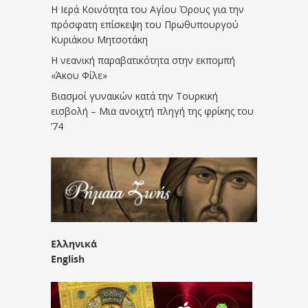
Η Ιερά Κοινότητα του Αγίου Όρους για την
πρόσφατη επίσκεψη του Πρωθυπουργού
Κυριάκου Μητσοτάκη
Η νεανική παραβατικότητα στην εκπομπή
«Άκου Φίλε»
Βιασμοί γυναικών κατά την Τουρκική
εισβολή – Μια ανοιχτή πληγή της φρίκης του
’74
Ελληνικά
English