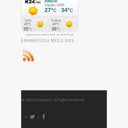
πρόγνωση καιρού από το weather.gr
ΕΝΗΜΈΡΩΣΉ ΜΕΣΩ RSS
© 2026 Διακόνημα. All Rights Reserved.