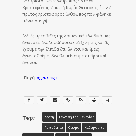
τὸν Χριστό. Κάθε ἄνθρωπος νὰ εἶναι
Χριστοφόρος, ὅπως ἡ Κυρία Θεοτόκος ἦταν ὁ
πρῶτος Χριστοφόρος ἄνθρωπος ποὺ φάνηκε
πάνω στὴ γῆ.
Μὲ τὶς πρεσβεῖες της λοιπὸν καὶ τὸν δικό μας
ἀγώνα ἂς ἀκολουθήσουμε τὰ ἴχνη της καὶ ἂς
ἔχουμε τὴν ἐλπίδα ὅτι, ἂν ἔτσι καὶ ἐμεῖς
ἀγωνισθοῦμε, δὲν θὰ μείνουμε στεῖροι καὶ
ἄγονοι.
Πηγή
:
agiazoni.gr
Αρετή
Γέννηση Της Παναγίας
Tags:
Γονιμότητα
Θαύμα
Καθαρότητα