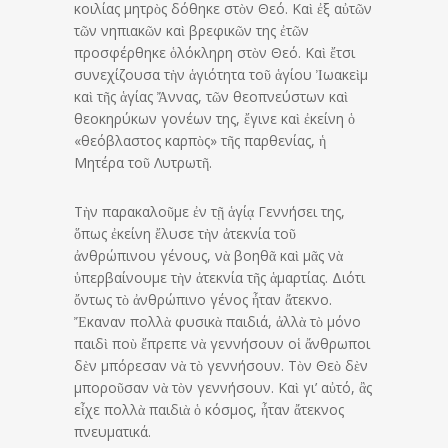
κοιλίας μητρὸς δόθηκε στὸν Θεό. Καὶ ἐξ αὐτῶν
τῶν νηπιακῶν καὶ βρεφικῶν της ἐτῶν
προσφέρθηκε ὁλόκληρη στὸν Θεό. Καὶ ἔτσι
συνεχίζουσα τὴν ἁγιότητα τοῦ ἁγίου Ἰωακεὶμ
καὶ τῆς ἁγίας Ἄννας, τῶν θεοπνεύστων καὶ
θεοκηρύκων γονέων της, ἔγινε καὶ ἐκείνη ὁ
«θεόβλαστος καρπὸς» τῆς παρθενίας, ἡ
Μητέρα τοῦ Λυτρωτῆ.
Τὴν παρακαλοῦμε ἐν τῇ ἁγίᾳ Γεννήσει της,
ὅπως ἐκείνη ἔλυσε τὴν ἀτεκνία τοῦ
ἀνθρώπινου γένους, νὰ βοηθᾶ καὶ μᾶς νὰ
ὑπερβαίνουμε τὴν ἀτεκνία τῆς ἁμαρτίας. Διότι
ὄντως τὸ ἀνθρώπινο γένος ἦταν ἄτεκνο.
Ἔκαναν πολλὰ φυσικὰ παιδιά, ἀλλὰ τὸ μόνο
παιδὶ ποὺ ἔπρεπε νὰ γεννήσουν οἱ ἄνθρωποι
δὲν μπόρεσαν νὰ τὸ γεννήσουν. Τὸν Θεὸ δὲν
μποροῦσαν νὰ τὸν γεννήσουν. Καὶ γι’ αὐτό, ἂς
εἶχε πολλὰ παιδιὰ ὁ κόσμος, ἦταν ἄτεκνος
πνευματικά.