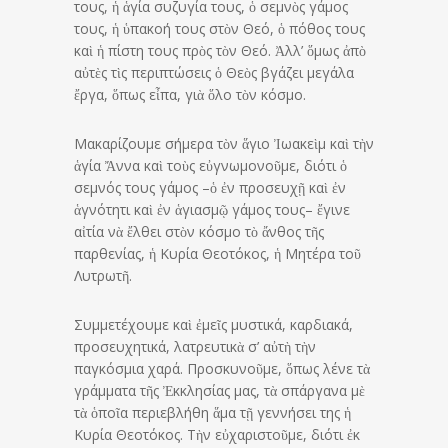
τους, ἡ ἁγία συζυγία τους, ὁ σεμνὸς γάμος
τους, ἡ ὑπακοή τους στὸν Θεό, ὁ πόθος τους
καὶ ἡ πίστη τους πρὸς τὸν Θεό. Ἀλλ’ ὅμως ἀπὸ
αὐτὲς τὶς περιπτώσεις ὁ Θεὸς βγάζει μεγάλα
ἔργα, ὅπως εἶπα, γιὰ ὅλο τὸν κόσμο.
Μακαρίζουμε σήμερα τὸν ἅγιο Ἰωακεὶμ καὶ τὴν
ἁγία Ἄννα καὶ τοὺς εὐγνωμονοῦμε, διότι ὁ
σεμνός τους γάμος –ὁ ἐν προσευχῇ καὶ ἐν
ἁγνότητι καὶ ἐν ἁγιασμῷ γάμος τους– ἔγινε
αἰτία νὰ ἔλθει στὸν κόσμο τὸ ἄνθος τῆς
παρθενίας, ἡ Κυρία Θεοτόκος, ἡ Μητέρα τοῦ
Λυτρωτῆ.
Συμμετέχουμε καὶ ἐμεῖς μυστικά, καρδιακά,
προσευχητικά, λατρευτικὰ σ’ αὐτὴ τὴν
παγκόσμια χαρά. Προσκυνοῦμε, ὅπως λένε τὰ
γράμματα τῆς Ἐκκλησίας μας, τὰ σπάργανα μὲ
τὰ ὁποῖα περιεβλήθη ἅμα τῇ γεννήσει της ἡ
Κυρία Θεοτόκος. Τὴν εὐχαριστοῦμε, διότι ἐκ