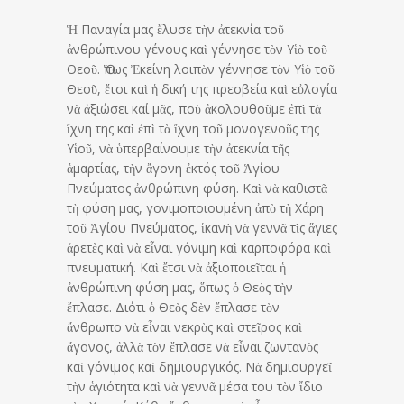
Ἡ Παναγία μας ἔλυσε τὴν ἀτεκνία τοῦ
ἀνθρώπινου γένους καὶ γέννησε τὸν Υἱὸ τοῦ
Θεοῦ. Ὅπως Ἐκείνη λοιπὸν γέννησε τὸν Υἱὸ τοῦ
Θεοῦ, ἔτσι καὶ ἡ δική της πρεσβεία καὶ εὐλογία
νὰ ἀξιώσει καί μᾶς, ποὺ ἀκολουθοῦμε ἐπὶ τὰ
ἴχνη της καὶ ἐπὶ τὰ ἴχνη τοῦ μονογενοῦς της
Υἱοῦ, νὰ ὑπερβαίνουμε τὴν ἀτεκνία τῆς
ἁμαρτίας, τὴν ἄγονη ἐκτός τοῦ Ἁγίου
Πνεύματος ἀνθρώπινη φύση. Καὶ νὰ καθιστᾶ
τὴ φύση μας, γονιμοποιουμένη ἀπὸ τὴ Χάρη
τοῦ Ἁγίου Πνεύματος, ἱκανὴ νὰ γεννᾶ τὶς ἅγιες
ἀρετὲς καὶ νὰ εἶναι γόνιμη καὶ καρποφόρα καὶ
πνευματική. Καὶ ἔτσι νὰ ἀξιοποιεῖται ἡ
ἀνθρώπινη φύση μας, ὅπως ὁ Θεὸς τὴν
ἔπλασε. Διότι ὁ Θεὸς δὲν ἔπλασε τὸν
ἄνθρωπο νὰ εἶναι νεκρὸς καὶ στεῖρος καὶ
ἄγονος, ἀλλὰ τὸν ἔπλασε νὰ εἶναι ζωντανὸς
καὶ γόνιμος καὶ δημιουργικός. Νὰ δημιουργεῖ
τὴν ἁγιότητα καὶ νὰ γεννᾶ μέσα του τὸν ἴδιο