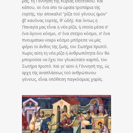
μας, τὴ Γέννηση τῆς Κυρίας Θεοτόκου. Καὶ
κάπου, σὲ ἕνα ἀπὸ τὰ ὡραῖα τροπάρια τῆς
ἑορτῆς, τὴν ἀποκαλεῖ “ρίζα τοῦ γένους ἡμῶν”
(β’ κανόνας ἑορτῆς, θ’ ὠδή). Καὶ ὄντως ἡ
Παναγία μας εἶναι ἡ νέα ρίζα, ἡ ὁποία μέσα σ’
ἕνα ἄγονο κόσμο, σ’ ἕνα στεῖρο κόσμο, σ’ ἕνα
πνευματικὰ νεκρὸ κόσμο μπόρεσε νὰ μᾶς
φέρει τὸ ἄνθος τῆς ζωῆς, τὸν Σωτήρα Χριστό.
Χωρὶς αὐτὴ τὴ νέα ρίζα ἡ ἀνθρωπότητα δὲν θὰ
μποροῦσε νὰ ἔχει τὸν γλυκύτατο καρπό, τὸν
Σωτήρα Χριστό. Καὶ γι’ αὐτὸ ἡ Γέννησή της, ὡς
ἀρχὴ τῆς ἀναπλάσεως τοῦ ἀνθρώπινου
γένους, εἶναι ὑπόθεση παγκόσμιας χαρᾶς.