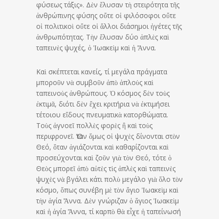
φύσεως τάξις». Δὲν ἔλυσαν τὴ στειρότητα τῆς
ἀνθρώπινης φύσης οὔτε οἱ φιλόσοφοι οὔτε
οἱ πολιτικοὶ οὔτε οἱ ἄλλοι διάσημοι ἡγέτες τῆς
ἀνθρωπότητας. Τὴν ἔλυσαν δύο ἁπλὲς καὶ
ταπεινὲς ψυχές, ὁ Ἰωακεὶμ καὶ ἡ Ἄννα.
Καὶ σκέπτεται κανείς, τί μεγάλα πράγματα
μποροῦν νὰ συμβοῦν ἀπὸ ἁπλοὺς καὶ
ταπεινοὺς ἀνθρώπους. Ὁ κόσμος δὲν τοὺς
ἐκτιμᾶ, διότι δὲν ἔχει κριτήρια νὰ ἐκτιμήσει
τέτοιου εἴδους πνευματικὰ κατορθώματα.
Τοὺς ἀγνοεῖ πολλὲς φορὲς ἢ καὶ τοὺς
περιφρονεῖ. Ὅταν ὅμως οἱ ψυχὲς δίνονται στὸν
Θεό, ὅταν ἁγιάζονται καὶ καθαρίζονται καὶ
προσεύχονται καὶ ζοῦν γιὰ τὸν Θεό, τότε ὁ
Θεὸς μπορεῖ ἀπὸ αὐτὲς τὶς ἁπλὲς καὶ ταπεινὲς
ψυχὲς νὰ βγάλει κάτι πολὺ μεγάλο γιὰ ὅλο τὸν
κόσμο, ὅπως συνέβη μὲ τὸν ἅγιο Ἰωακεὶμ καὶ
τὴν ἁγία Ἄννα. Δὲν γνώριζαν ὁ ἅγιος Ἰωακεὶμ
καὶ ἡ ἁγία Ἄννα, τί καρπὸ θὰ εἶχε ἡ ταπείνωσή