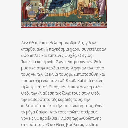
Δὲν θὰ πρέπει νὰ λησμονοῦμε ὅτι, γιὰ νὰ
ὑπάρξει αὐτὴ ἡ παγκόσμια χαρά, συνετέλεσαν
δύο ἁπλὲς καὶ ταπεινὲς ψυχές. Ὁ ἅγιος
Ἰωακεὶμ καὶ ἡ ἁγία Ἄννα. Λάτρευαν τὸν Θεὸ
μυστικὰ στὴν καρδιά τους. Ἄφηναν τὸν πόνο
τους γιὰ τὴν ἀτεκνία τους μὲ ἐμπιστοσύνη καὶ
προσευχὴ ἐνώπιον τοῦ Θεοῦ. Καὶ ἀπὸ ἐκείνη
τὴ λατρεία τοῦ Θεοῦ, τὴν ἐμπιστοσύνη στὸν
Θεό, τὴν ἀνάθεση τῆς ζωῆς τους στὸν Θεό,
τὴν καθαρότητα τῆς καρδιᾶς τους, τὴν
ἁπλότητά τους καὶ τὴν ταπείνωσή τους, ἔγινε
τὸ μέγα θαῦμα. Ἀπὸ τοὺς πρώην στείρους
γονεῖς νὰ προέλθει ἡ λύση τῆς ἀνθρώπινης
στειρότητας. «Ὅπου Θεὸς βούλεται, νικᾶται