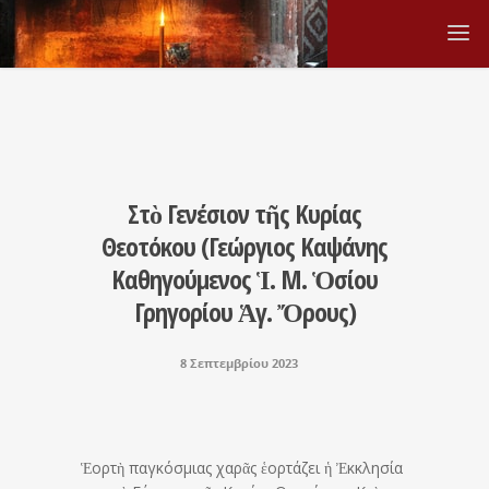
Στὸ Γενέσιον τῆς Κυρίας
Θεοτόκου (Γεώργιος Καψάνης
Καθηγούμενος Ἱ. Μ. Ὁσίου
Γρηγορίου Ἁγ. Ὄρους)
8 Σεπτεμβρίου 2023
Ἑορτὴ παγκόσμιας χαρᾶς ἑορτάζει ἡ Ἐκκλησία