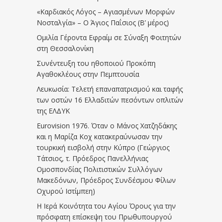
«Καρδιακός Λόγος – Αγιασμένων Μορφών
Νοσταλγία» – Ο Άγιος Παΐσιος (Β’ μέρος)
Ομιλία Γέροντα Εφραίμ σε Σύναξη Φοιτητών
στη Θεσσαλονίκη
Συνέντευξη του ηθοποιού Προκόπη
Αγαθοκλέους στην Πεμπτουσία
Λευκωσία: Τελετή επαναπατρισμού και ταφής
των οστών 16 Ελλαδιτών πεσόντων οπλιτών
της ΕΛΔΥΚ
Eurovision 1976. Όταν ο Μάνος Χατζηδάκης
και η Μαρίζα Κοχ κατακεραύνωσαν την
τουρκική εισβολή στην Κύπρο (Γεώργιος
Τάτσιος, τ. Πρόεδρος Πανελλήνιας
Ομοσπονδίας Πολιτιστικών Συλλόγων
Μακεδόνων, Πρόεδρος Συνδέσμου Φίλων
Οχυρού Ιστίμπεη)
Η Ιερά Κοινότητα του Αγίου Όρους για την
πρόσφατη επίσκεψη του Πρωθυπουργού