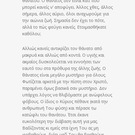
θανάτου. Ο θάνατος δεν είναι κάτι που
μπορεί κανείς ν’ αποφύγει. Άλλος χθες, άλλος
σήμερα, άλλος αύριο, όλοι αναχωρούμε για
την αιώνια ζωή. Σημασία δεν έχει το πότε,
αλλά το πώς φεύγει κανείς. Ετοιμασθήκατε
καθόλου;
Αλλιώς κανείς αντικρίζει τον θάνατο από
μακρυά και αλλιώς από κοντά. Ο υγιής και
ακμαίος δυσκολεύεται να εννοήσει των
εαυτό του στα πρόθυρα της άλλης ζωής. Ο
θάνατος είναι μεγάλο μυστήριο για όλους.
Φωτίζεται αρκετά με την πίστη στον Χριστό,
παραμένει όμως βασικά σαν μυστήριο. Δεν
υπάρχει λόγος να θλιβόμαστε με ανώφελους
φόβους. Ο ίδιος ο Κύριος πέθανε (κατά την
ανθρωπινή Του φύση) και πέρασε τω
κατώφλι του θανάτου. Έτσι έκανε
ευκολότερη την διάβαση αυτή για μας.
Βαδίζοντας κι εμείς στα ίχνη Του ας μη
φοβηθούμε, διότι μαζί Του θα βρεθούμε