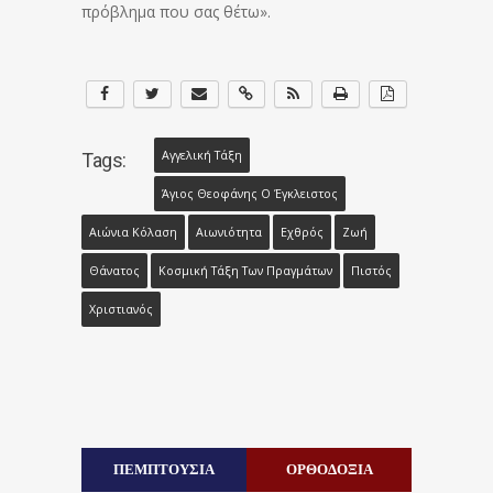
πρόβλημα που σας θέτω».
Αγγελική Τάξη
Tags:
Άγιος Θεοφάνης Ο Έγκλειστος
Αιώνια Κόλαση
Αιωνιότητα
Εχθρός
Ζωή
Θάνατος
Κοσμική Τάξη Των Πραγμάτων
Πιστός
Χριστιανός
ΠΕΜΠΤΟΥΣΙΑ
ΟΡΘΟΔΟΞΙΑ