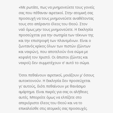
«Με ρωτάτε, πως να μνημονεύετε τους γονείς
σας που πέθαναν αιρετικοί. Στην ατομική σας
προσευχή να τους μνημονεύετε αναθέτοντας
τους στο απέραντο έλεος του Θεού. Στον
ναό όμως μην τους μνημονεύετε. Η Εκκλησία
προσεύχεται για την σωτηρία των τέκνων της
και την επιστροφή των πλανεμένων. Είναι ο
ζωντανός κρίκος όλων των πιστών (ζώντων
και νεκρών), που αποτελούν ένα σώμα με
κεφαλή τον Χριστό. Οι άπιστοι (ζώντες και
νεκροί) δεν συμμετέχουν σ’ αυτό το σώμα.
Όσοι πεθαίνουν αιρετικοί, μοιάζουν μ’ όσους
αυτοκτονούν. Η Εκκλησία δεν προσεύχεται
γι’ αυτούς, διότι πεθαίνουν με θανάσιμο
αμάρτημα. Είναι πικρές για σας οι αλήθειες
αυτές. Μπορείτε όμως να ελπίζετε στο
απεριόριστο έλεος του Θεού και να το
επικαλείσθε στις ατομικές σας προσευχές.