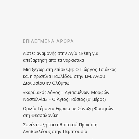
ΕΠΙΛΕΓΜΈΝΑ ΆΡΘΡΑ
Λίστες αναμονής στην Αγία Σκέπη για
απεξάρτηση απο τα ναρκωτικά
Μια ξεχωριστή επίσκεψη: Ο Γιώργος Τσιάκκας
και η Χριστίνα Παυλίδου στην Ι.Μ. Αγίου
Διονυσίου εν Ολύμπω
«Καρδιακός Λόγος – Αγιασμένων Μορφών
Νοσταλγία» – Ο Άγιος Παΐσιος (Β’ μέρος)
Ομιλία Γέροντα Εφραίμ σε Σύναξη Φοιτητών
στη Θεσσαλονίκη
Συνέντευξη του ηθοποιού Προκόπη
Αγαθοκλέους στην Πεμπτουσία