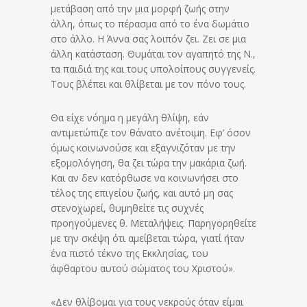
μετάβαση από την μια μορφή ζωής στην
άλλη, όπως το πέρασμα από το ένα δωμάτιο
στο άλλο. Η Άννα σας λοιπόν ζει. Ζει σε μια
άλλη κατάσταση. Θυμάται τον αγαπητό της Ν.,
τα παιδιά της και τους υπολοίπους συγγενείς.
Τους βλέπει και θλίβεται με τον πόνο τους.
Θα είχε νόημα η μεγάλη θλίψη, εάν
αντιμετώπιζε τον θάνατο ανέτοιμη. Εφ’ όσον
όμως κοινωνούσε και εξαγνιζόταν με την
εξομολόγηση, θα ζει τώρα την μακάρια ζωή.
Και αν δεν κατόρθωσε να κοινωνήσει στο
τέλος της επιγείου ζωής, και αυτό μη σας
στενοχωρεί, θυμηθείτε τις συχνές
προηγούμενες θ. Μεταλήψεις. Παρηγορηθείτε
με την σκέψη ότι αμείβεται τώρα, γιατί ήταν
ένα πιστό τέκνο της Εκκλησίας, του
άφθαρτου αυτού σώματος του Χριστού».
«Δεν θλίβομαι για τους νεκρούς όταν είμαι