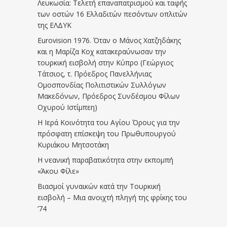
Λευκωσία: Τελετή επαναπατρισμού και ταφής
των οστών 16 Ελλαδιτών πεσόντων οπλιτών
της ΕΛΔΥΚ
Eurovision 1976. Όταν ο Μάνος Χατζηδάκης
και η Μαρίζα Κοχ κατακεραύνωσαν την
τουρκική εισβολή στην Κύπρο (Γεώργιος
Τάτσιος, τ. Πρόεδρος Πανελλήνιας
Ομοσπονδίας Πολιτιστικών Συλλόγων
Μακεδόνων, Πρόεδρος Συνδέσμου Φίλων
Οχυρού Ιστίμπεη)
Η Ιερά Κοινότητα του Αγίου Όρους για την
πρόσφατη επίσκεψη του Πρωθυπουργού
Κυριάκου Μητσοτάκη
Η νεανική παραβατικότητα στην εκπομπή
«Άκου Φίλε»
Βιασμοί γυναικών κατά την Τουρκική
εισβολή – Μια ανοιχτή πληγή της φρίκης του
’74