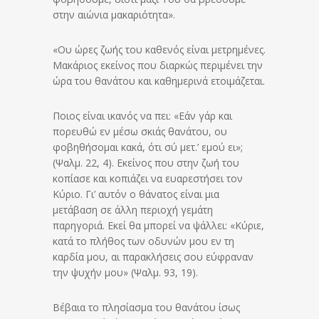
στην αιώνια μακαριότητα».
«Ου ώρες ζωής του καθενός είναι μετρημένες.
Μακάριος εκείνος που διαρκώς περιμένει την
ώρα του θανάτου και καθημερινά ετοιμάζεται.
Ποιος είναι ικανός να πει: «Εάν γάρ και
πορευθώ εν μέσω σκιάς θανάτου, ου
φοβηθήσομαι κακά, ότι σύ μετ.’ εμού ει»;
(Ψαλμ. 22, 4). Εκείνος που στην ζωή του
κοπίασε και κοπιάζει να ευαρεστήσει τον
Κύριο. Γι’ αυτόν ο θάνατος είναι μια
μετάβαση σε άλλη περιοχή γεμάτη
παρηγοριά. Εκεί θα μπορεί να ψάλλει: «Κύριε,
κατά το πλήθος των οδυνών μου εν τη
καρδία μου, αι παρακλήσεις σου εύφραναν
την ψυχήν μου» (Ψαλμ. 93, 19).
Βέβαια το πλησίασμα του θανάτου ίσως