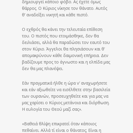
δημιουργεί κάποιο φόβο. Ας έχετε όμως
θάρρος. Ο Κύριος νίκησε τον θάνατο. Αυτός
θ’ αναδείξει νικητή και κάθε πιστό.
Ο εχθρός θα κάνει την τελευταία επίθεση
του. Ο πιστός που ετοιμάσθηκε, δεν θα
δειλιάσει, αλλά θα παραδώσει τον εαυτό του
στον Κύριο. Άγγελοι θα πλησιάσουν και θ’
απομακρύνουν κάθε δαιμονική επήρεια. Δεν
βαδίζουμε προς το άγνωστο και η ελπίδα μας
δεν θα μας πλανέψει.
Εάν πραγματικά ήλθε η ώρα ν’ αναχωρήσετε
και εάν αξιωθείτε να εισέλθετε στην βασιλεία
των ουρανών, προσευχηθείτε και για μας να
μας χαρίσει ο Κύριος μετάνοια και διόρθωση.
Η ευλογία του Θεού μαζί σας».
«Βαθειά θλίψη επικρατεί όταν κάποιος
πεθαίνει. Αλλά τί είναι ο θάνατος; Είναι η