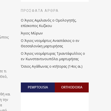
ΠΡΌΣΦΑΤΑ ΆΡΘΡΑ
Ο Άγιος Αιμιλιανός ο Ομολογητής,
επίσκοπος Κυζίκου
Άγιος Μύρων
ώποις
Ο Άγιος νεομάρτυς Αναστάσιος ο εν
Θεσσαλονίκη μαρτυρήσας
Ο Άγιος νεομάρτυρας Τριαντάφυλλος ο
εν Κωνσταντινουπόλει μαρτυρήσας
Όσιος Αγάθωνας ο κτήτορας (14ος αι.)
ε τι
 Θεό,
PEMPTOUSIA
ORTHODOXIA
θή και
η την
θα
ρωπό