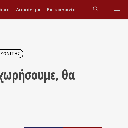
άρια
Διακόνημα
Επικοινωνία
ΙΖΟΝΊΤΗΣ
γχωρήσουμε, θα