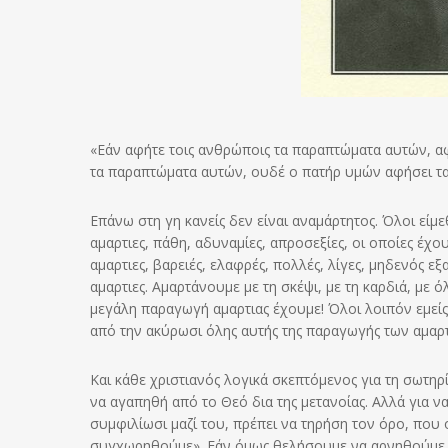
«Εάν αφήτε τοις ανθρώποις τα παραπτώματα αυτών, αφ
τα παραπτώματα αυτών, ουδέ ο πατήρ υμών αφήσει τα 
Επάνω στη γη κανείς δεν είναι αναμάρτητος. Όλοι είμ
αμαρτιες, πάθη, αδυναμίες, απροσεξίες, οι οποίες έχο
αμαρτιες, βαρειές, ελαφρές, πολλές, λίγες, μηδενός 
αμαρτιες. Αμαρτάνουμε με τη σκέψι, με τη καρδιά, με όλ
μεγάλη παραγωγή αμαρτιας έχουμε! Όλοι λοιπόν εμεί
από την ακύρωσι όλης αυτής της παραγωγής των αμαρ
Και κάθε χριστιανός λογικά σκεπτόμενος για τη σωτηρ
να αγαπηθή από το Θεό δια της μετανοίας. Αλλά για 
συμφιλίωσι μαζί του, πρέπει να τηρήση τον όρο, που
συγχωρηθούμε». Εάν όμως θελήσουμε να αρνηθούμε 