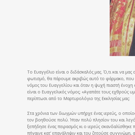
Το Ευαγγέλιο είναι ο διδάσκαλός μας. Ό,τι και να μα
φωτισμό, θα πάρουμε ακριβώς αυτό το φάρμακο, που χρ
νόμος του Ευαγγελίου και όταν η ψυχή πιαστή ένοχη
είναι ο Ευαγγελικός νόμος; «Αγαπάτε τους εχθρούς υμώ
περίπτωσι από το Μαρτυρολόγιο της Εκκλησίας μας:
Στα χρόνια των διωγμών υπήρχε ένας ιερεύς, ο οποίος
τον βοηθούσε πολύ. Ήταν πολύ πλησίον του και λεγό
ξεπήδησε ένας πειρασμός κι ο ιερεύς σκανδαλίσθηκε
πήγαινε κατ’ επανάληψιν και του ζητούσε συγγνώμη, α