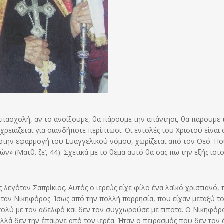
ς απασχολή, αν το ανοίξουμε, θα πάρουμε την απάντησι, θα πάρουμε 
ειάζεται για οιανδήποτε περίπτωσι. Οι εντολές του Χριστού είναι 
 στην εφαρμογή του Ευαγγελικού νόμου, χωρίζεται από τον Θεό. Πο
ν» (Ματθ. ζε’, 44). Σχετικά με το θέμα αυτό θα σας πω την εξής ιστ
 λεγόταν Σαπρίκιος. Αυτός ο ιερεύς είχε φίλο ένα λαϊκό χριστιανό,
ταν Νικηφόρος. Ίσως από την πολλή παρρησία, που είχαν μεταξύ το
 πολύ με τον αδελφό και δεν τον συγχωρούσε με τιποτα. Ο Νικηφόρ
λλά δεν την έπαιρνε από τον ιερέα. Ήταν ο πειρασμός που δεν τον 