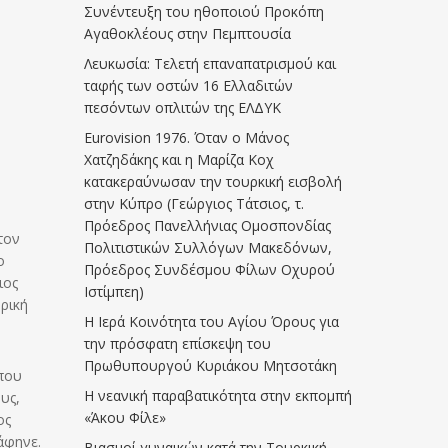
Συνέντευξη του ηθοποιού Προκόπη
Αγαθοκλέους στην Πεμπτουσία
Λευκωσία: Τελετή επαναπατρισμού και
ταφής των οστών 16 Ελλαδιτών
πεσόντων οπλιτών της ΕΛΔΥΚ
Eurovision 1976. Όταν ο Μάνος
Χατζηδάκης και η Μαρίζα Κοχ
κατακεραύνωσαν την τουρκική εισβολή
στην Κύπρο (Γεώργιος Τάτσιος, τ.
Πρόεδρος Πανελλήνιας Ομοσπονδίας
τον
Πολιτιστικών Συλλόγων Μακεδόνων,
ο
Πρόεδρος Συνδέσμου Φίλων Οχυρού
ιος
Ιστίμπεη)
ορική
Η Ιερά Κοινότητα του Αγίου Όρους για
την πρόσφατη επίσκεψη του
Πρωθυπουργού Κυριάκου Μητσοτάκη
 που
Η νεανική παραβατικότητα στην εκπομπή
υς,
«Άκου Φίλε»
ος
άφηνε.
Βιασμοί γυναικών κατά την Τουρκική