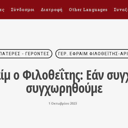
ες
Σύνδεσμοι
Διατροφή
Other Languages
Συναξ
- ΠΑΤΈΡΕΣ - ΓΈΡΟΝΤΕΣ
ΓΈΡ. ΕΦΡΑΊΜ ΦΙΛΟΘΕΪ́ΤΗΣ-ΑΡ
ίμ ο Φιλοθεΐτης: Εάν συ
συγχωρηθούμε
1 Οκτωβρίου 2023