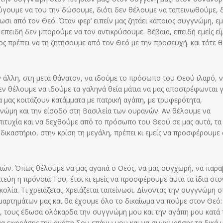
ύγουμε να του την δώσουμε, διότι δεν θέλουμε να ταπεινωθούμε, 
σι από τον Θεό. Όταν φερ’ ειπείν μας ζητάει κάποιος συγγνώμη, εμ
επειδή δεν μπορούμε να τον αντικρύσουμε. Βέβαια, επειδή εμείς εί
ος πρέπει να τη ζητήσουμε από τον Θεό με την προσευχή. και τότε θ
την άλλη, στη μετά θάνατον, να ιδούμε το πρόσωπο του Θεού ιλαρό, 
Δεν θέλουμε να ιδούμε τα γαληνά θεία μάτια να μας αποστρέφωνται γ
 μας κοιτάζουν κατάμματα με πατρική αγάπη, με τρυφερότητα,
γγνώμη και την είσοδο στη Βασιλεία των ουρανών. Αν θέλουμε να
πιτυχία και να δεχθούμε από το πρόσωπο του Θεού σε μας αυτά, τα
καστήριο, στην κρίση τη μεγάλη, πρέπει κι εμείς να προσφέρουμε
ρτιών. Όπως θέλουμε να μας αγαπά ο Θεός, να μας συγχωρή, να παρ
εύη η πρόνοιά Του, έτσι κι εμείς να προσφέρουμε αυτά τα ίδια στο
ολία. Τι χρειάζεται; Χρειάζεται ταπείνωσι. Δίνοντας την συγγνώμη 
αρτημάτων μας και θα έχουμε όλο το δικαίωμα να πούμε στον Θεό:
α, τους έδωσα ολόκαρδα την συγγνώμη μου και την αγάπη μου κατά 
 να εκφράσης την αγάπη Σου επάνω μου και να συγχωρήσης τα δικά 