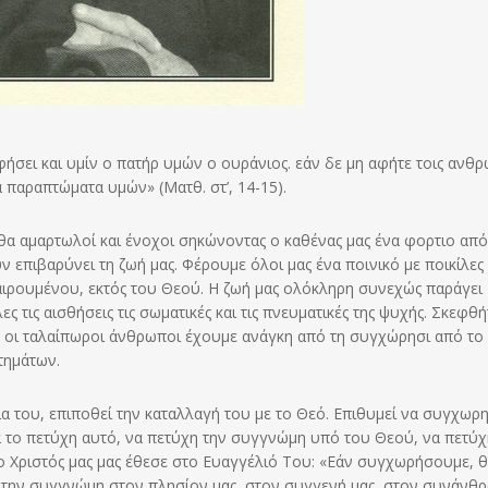
ήσει και υμίν ο πατήρ υμών ο ουράνιος. εάν δε μη αφήτε τοις ανθρ
παραπτώματα υμών» (Ματθ. στ’, 14-15).
εθα αμαρτωλοί και ένοχοι σηκώνοντας ο καθένας μας ένα φορτιο από
υν επιβαρύνει τη ζωή μας. Φέρουμε όλοι μας ένα ποινικό με ποικίλες
εξαιρουμένου, εκτός του Θεού. Η ζωή μας ολόκληρη συνεχώς παράγει
ες τις αισθήσεις τις σωματικές και τις πνευματικές της ψυχής. Σκεφθήτ
ς οι ταλαίπωροι άνθρωποι έχουμε ανάγκη από τη συγχώρησι από το
τημάτων.
ία του, επιποθεί την καταλλαγή του με το Θεό. Επιθυμεί να συγχωρη
να το πετύχη αυτό, να πετύχη την συγγνώμη υπό του Θεού, να πετύχ
 ο Χριστός μας μας έθεσε στο Ευαγγέλιό Του: «Εάν συγχωρήσουμε, 
την συγγνώμη στον πλησίον μας, στον συγγενή μας, στον συνάνθ