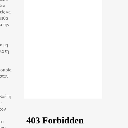
δεν
είς να
μεθα
α την
να μη
ια τη
 οποία
 στον
αβλέπη
ν
στον
το
μου