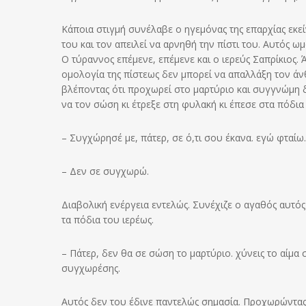
Κάποια στιγμή συνέλαβε ο ηγεμόνας της επαρχίας εκεί
του και τον απειλεί να αρνηθή την πίστι του. Αυτός ω
Ο τύραννος επέμενε, επέμενε και ο ιερεύς Σαπρίκιος.
ομολογία της πίστεως δεν μπορεί να απαλλάξη τον άν
βλέποντας ότι προχωρεί στο μαρτύριο και συγγνώμη δ
να τον σώση κι έτρεξε στη φυλακή κι έπεσε στα πόδια
– Συγχώρησέ με, πάτερ, σε ό,τι σου έκανα. εγώ φταίω.
– Δεν σε συγχωρώ.
Διαβολική ενέργεια εντελώς. Συνέχιζε ο αγαθός αυτ
τα πόδια του ιερέως.
– Πάτερ, δεν θα σε σώση το μαρτύριο. χύνεις το αίμα
συγχωρέσης.
Αυτός δεν του έδινε παντελώς σημασία. Προχωρώντα