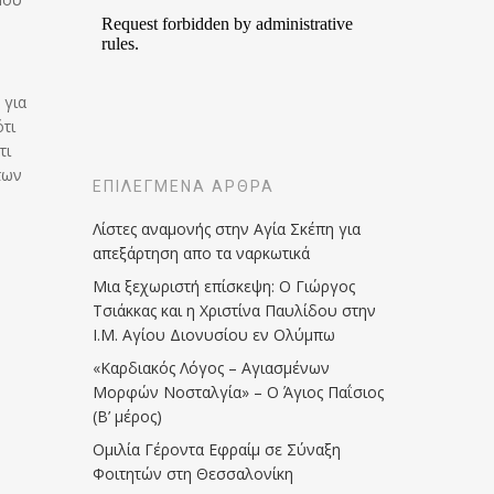
 για
ότι
τι
των
ΕΠΙΛΕΓΜΈΝΑ ΆΡΘΡΑ
Λίστες αναμονής στην Αγία Σκέπη για
απεξάρτηση απο τα ναρκωτικά
Μια ξεχωριστή επίσκεψη: Ο Γιώργος
Τσιάκκας και η Χριστίνα Παυλίδου στην
Ι.Μ. Αγίου Διονυσίου εν Ολύμπω
«Καρδιακός Λόγος – Αγιασμένων
Μορφών Νοσταλγία» – Ο Άγιος Παΐσιος
(Β’ μέρος)
Ομιλία Γέροντα Εφραίμ σε Σύναξη
Φοιτητών στη Θεσσαλονίκη