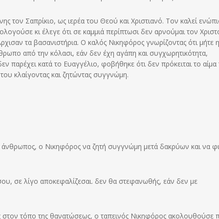
νης τον Σαπρίκιο, ως ιερέα του Θεού και Χριστιανό. Τον καλεί ενώπ
μολογούσε κι έλεγε ότι σε καμμιά περίπτωσι δεν αρνούμαι τον Χριστ
 Άρχισαν τα βασανιστήρια. Ο καλός Νικηφόρος γνωρίζοντας ότι μήτε 
θρωπο από την κόλασι, εάν δεν έχη αγάπη και συγχωρητικότητα,
εν παρέχει κατά το Ευαγγέλιο, φοβήθηκε ότι δεν πρόκειται το αίμα
 του κλαίγοντας και ζητώντας συγγνώμη.
ός άνθρωπος, ο Νικηφόρος να ζητή συγγνώμη μετά δακρύων και να φ
 σου, σε λίγο αποκεφαλίζεσαι. δεν θα στεφανωθής, εάν δεν με
ς στον τόπο της θανατώσεως, ο ταπεινός Νικηφόρος ακολουθούσε 