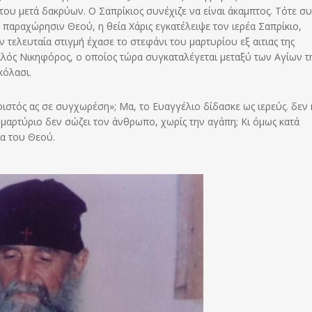
του μετά δακρύων. Ο Σαπρίκιος συνέχιζε να είναι άκαμπτος. Τότε σ
 παραχώρησιν Θεού, η θεία Χάρις εγκατέλειψε τον ιερέα Σαπρίκιο,
 τελευταία στιγμή έχασε το στεφάνι του μαρτυρίου εξ αιτιας της
καλός Νικηφόρος, ο οποίος τώρα συγκαταλέγεται μεταξύ των Αγίων τ
κόλασι.
ιστός ας σε συγχωρέση»; Μα, το Ευαγγέλιο δίδασκε ως ιερεύς. δεν 
 μαρτύριο δεν σώζει τον άνθρωπο, χωρίς την αγάπη; Κι όμως κατά
ία του Θεού.