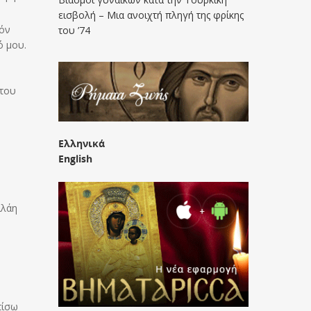
εισβολή – Μια ανοιχτή πληγή της φρίκης
ιόν
του ’74
ό μου.
η
 του
Ελληνικά
English
ιλάη
πίσω