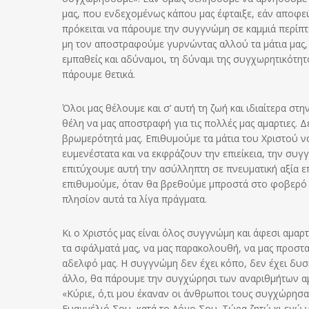
μας, που ενδεχομένως κάπου μας έφταιξε, εάν αποφε
πρόκειται να πάρουμε την συγγνώμη σε καμμιά περίπτω
μη τον αποστραφούμε γυρνώντας αλλού τα μάτια μας, 
εμπαθείς και αδύναμοι, τη δύναμι της συγχωρητικότητ
πάρουμε θετικά.
Όλοι μας θέλουμε και σ’ αυτή τη ζωή και ιδιαίτερα σ
θέλη να μας αποστραφή για τις πολλές μας αμαρτιες. 
βρωμερότητά μας. Επιθυμούμε τα μάτια του Χριστού να
ευμενέστατα και να εκφράζουν την επιείκεια, την συ
επιτύχουμε αυτή την ασύλληπτη σε πνευματική αξία ε
επιθυμούμε, όταν θα βρεθούμε μπροστά στο φοβερό δι
πλησίον αυτά τα λίγα πράγματα.
Κι ο Χριστός μας είναι όλος συγγνώμη και άφεσι αμα
τα σφάλματά μας, να μας παρακολουθή, να μας προστατ
αδελφό μας. Η συγγνώμη δεν έχει κόπο, δεν έχει δυσκ
άλλο, θα πάρουμε την συγχώρησι των αναριθμήτων αμ
«Κύριε, ό,τι μου έκαναν οι άνθρωποι τους συγχώρησ
Ευαγγέλιό Σου, κατά το Λόγο Σου. Τώρα ζητώ κι εγώ