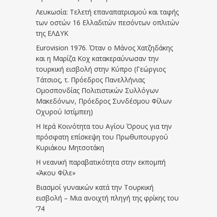
Λευκωσία: Τελετή επαναπατρισμού και ταφής
των οστών 16 Ελλαδιτών πεσόντων οπλιτών
της ΕΛΔΥΚ
Eurovision 1976. Όταν ο Μάνος Χατζηδάκης
και η Μαρίζα Κοχ κατακεραύνωσαν την
τουρκική εισβολή στην Κύπρο (Γεώργιος
Τάτσιος, τ. Πρόεδρος Πανελλήνιας
Ομοσπονδίας Πολιτιστικών Συλλόγων
Μακεδόνων, Πρόεδρος Συνδέσμου Φίλων
Οχυρού Ιστίμπεη)
Η Ιερά Κοινότητα του Αγίου Όρους για την
πρόσφατη επίσκεψη του Πρωθυπουργού
Κυριάκου Μητσοτάκη
Η νεανική παραβατικότητα στην εκπομπή
«Άκου Φίλε»
Βιασμοί γυναικών κατά την Τουρκική
εισβολή – Μια ανοιχτή πληγή της φρίκης του
’74