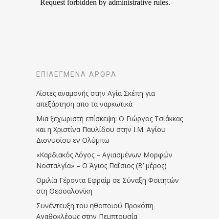
ΕΠΙΛΕΓΜΈΝΑ ΆΡΘΡΑ
Λίστες αναμονής στην Αγία Σκέπη για
απεξάρτηση απο τα ναρκωτικά
Μια ξεχωριστή επίσκεψη: Ο Γιώργος Τσιάκκας
και η Χριστίνα Παυλίδου στην Ι.Μ. Αγίου
Διονυσίου εν Ολύμπω
«Καρδιακός Λόγος – Αγιασμένων Μορφών
Νοσταλγία» – Ο Άγιος Παΐσιος (Β’ μέρος)
Ομιλία Γέροντα Εφραίμ σε Σύναξη Φοιτητών
στη Θεσσαλονίκη
Συνέντευξη του ηθοποιού Προκόπη
Αγαθοκλέους στην Πεμπτουσία