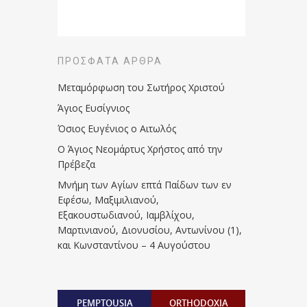
ΠΡΌΣΦΑΤΑ ΆΡΘΡΑ
Μεταμόρφωση του Σωτήρος Χριστού
Άγιος Ευσίγνιος
Όσιος Ευγένιος ο Αιτωλός
Ο Άγιος Νεομάρτυς Χρήστος από την
Πρέβεζα
Μνήμη των Aγίων επτά Παίδων των εν
Eφέσω, Mαξιμιλιανού,
Eξακουστωδιανού, Iαμβλίχου,
Mαρτινιανού, Διονυσίου, Aντωνίνου (1),
και Kωνσταντίνου – 4 Αυγούστου
PEMPTOUSIA
ORTHODOXIA