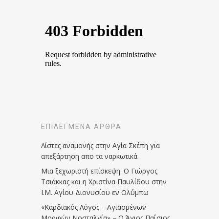
ΕΠΙΛΕΓΜΈΝΑ ΆΡΘΡΑ
Λίστες αναμονής στην Αγία Σκέπη για
απεξάρτηση απο τα ναρκωτικά
Μια ξεχωριστή επίσκεψη: Ο Γιώργος
Τσιάκκας και η Χριστίνα Παυλίδου στην
Ι.Μ. Αγίου Διονυσίου εν Ολύμπω
«Καρδιακός Λόγος – Αγιασμένων
Μορφών Νοσταλγία» – Ο Άγιος Παΐσιος