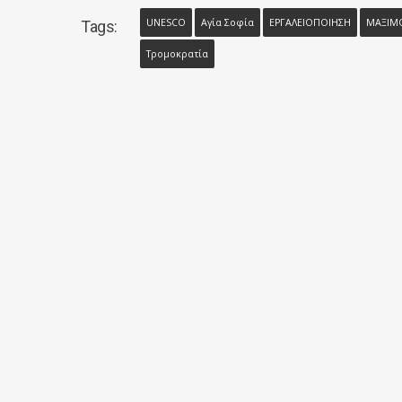
UNESCO
Αγία Σοφία
ΕΡΓΑΛΕΙΟΠΟΙΗΣΗ
ΜΑΞΙΜ
Tags:
Τρομοκρατία