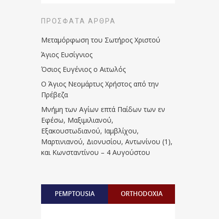
ΠΡΌΣΦΑΤΑ ΆΡΘΡΑ
Μεταμόρφωση του Σωτήρος Χριστού
Άγιος Ευσίγνιος
Όσιος Ευγένιος ο Αιτωλός
Ο Άγιος Νεομάρτυς Χρήστος από την
Πρέβεζα
Μνήμη των Aγίων επτά Παίδων των εν
Eφέσω, Mαξιμιλιανού,
Eξακουστωδιανού, Iαμβλίχου,
Mαρτινιανού, Διονυσίου, Aντωνίνου (1),
και Kωνσταντίνου – 4 Αυγούστου
PEMPTOUSIA
ORTHODOXIA