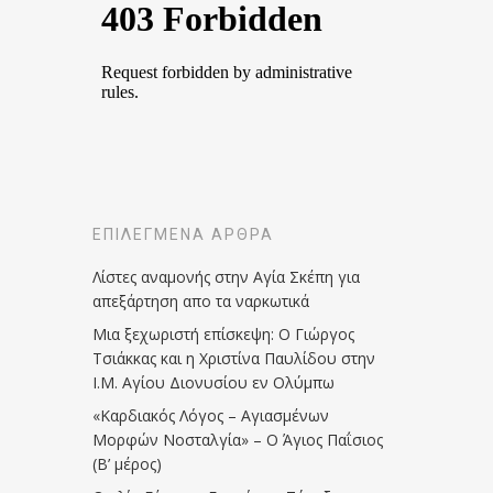
ΕΠΙΛΕΓΜΈΝΑ ΆΡΘΡΑ
Λίστες αναμονής στην Αγία Σκέπη για
απεξάρτηση απο τα ναρκωτικά
Μια ξεχωριστή επίσκεψη: Ο Γιώργος
Τσιάκκας και η Χριστίνα Παυλίδου στην
Ι.Μ. Αγίου Διονυσίου εν Ολύμπω
«Καρδιακός Λόγος – Αγιασμένων
Μορφών Νοσταλγία» – Ο Άγιος Παΐσιος
(Β’ μέρος)