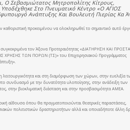
ι, Ο Σεβασμιώτατος Μητροπολίτης Κίτρους,
Υποδέχθηκε Στο Πνευματικό Κέντρο «Ο ΑΓΙΟΣ
φυπουργό Ανάπτυξης Και Βουλευτή Πιερίας Κα Ά
ν καθοριστική προκειμένου να ολοκληρωθεί το σημαντικό αυτό έργ
ι συγκεκριμένα τον Άξονα Προτεραιότητας «ΔΙΑΤΗΡΗΣΗ ΚΑΙ ΠΡΟΣΤ
ΧΡΗΣΗΣ ΤΩΝ ΠΟΡΩΝ (ΤΣ)» του Επιχειρησιακού Προγράμματος
άπτυξη».
τη λειτουργικότητα και στη διαμόρφωση των χώρων, στην ευελιξία τ
το συνδυασμό με την δυνατότητα υλοποίησης, στην ανάδειξη των
ος, στην βιοκλιματική διάσταση και στην προσβασιμότητα ΑΜΕΑ.
ική αίθουσα όπου θα πραγματοποιούνται θεατρικές παραστάσεις,
οσιακών πολιτιστικών δραστηριοτήτων αλλά και οποιαδήποτε άλλη δ