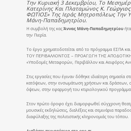
Την Κυριακή 3 Δεκεμβρίου, Το Μεσημέρ
Κατερίνης Και Πλαταμώνος
Κ. Γεώργιος
ΦΩΤΙΟΣ» Της Ιεράς Μητροπόλεως Την Υ
Μάνη-Παπαδημητρίου.
Η συμβολή της κας
Άννας Μάνη-Παπαδημητρίου
ήτα
την Πιερία.
Το έργο χρηματοδοτείται από το πρόγραμμα ΕΣΠΑ κα
ΤΟΥ ΠΕΡΙΒΑΛΛΟΝΤΟΣ – ΠΡΟΑΓΩΓΗ ΤΗΣ ΑΠΟΔΟΤΙΚΗΣ 
«Υποδομές Μεταφορών, Περιβάλλον και Αειφόρος Αν
Στις εργασίες που έγιναν δόθηκε ιδιαίτερη σημασία σ
κατόψεων, στην ενσωμάτωση χρήσεων και δράσεων, σ
όψεων, στην εφαρμογή του κτιριολογικού προγράμματ
Στον πρώτο όροφο έχει διαμορφωθεί σύγχρονη θεατρ
μουσικές εκδηλώσεις, διαλέξεις και σεμινάρια παραδ
διαφύλαξης της πολιτιστικής κληρονομιάς του τόπου.
Διαβάστε περισσότερα στο ope.gr