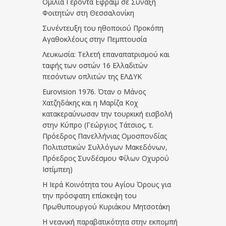
Ομιλία Γέροντα Εφραίμ σε Σύναξη
Φοιτητών στη Θεσσαλονίκη
Συνέντευξη του ηθοποιού Προκόπη
Αγαθοκλέους στην Πεμπτουσία
Λευκωσία: Τελετή επαναπατρισμού και
ταφής των οστών 16 Ελλαδιτών
πεσόντων οπλιτών της ΕΛΔΥΚ
Eurovision 1976. Όταν ο Μάνος
Χατζηδάκης και η Μαρίζα Κοχ
κατακεραύνωσαν την τουρκική εισβολή
στην Κύπρο (Γεώργιος Τάτσιος, τ.
Πρόεδρος Πανελλήνιας Ομοσπονδίας
Πολιτιστικών Συλλόγων Μακεδόνων,
Πρόεδρος Συνδέσμου Φίλων Οχυρού
Ιστίμπεη)
Η Ιερά Κοινότητα του Αγίου Όρους για
την πρόσφατη επίσκεψη του
Πρωθυπουργού Κυριάκου Μητσοτάκη
Η νεανική παραβατικότητα στην εκπομπή