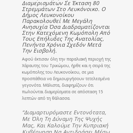
Διαμερισμάτων Σε Έκταση 80
Στρεμμάτων Στο Λευκόνοικο. Ο
Δήμος Λευκονοίκου
Παρακολουθεί Με Μεγάλη
Ανησυχία Όσα Διαδραματίζονται
Στην Κατεχόμενη Κωμόπολη Από
Τους Επήλυδες Της Ανατολίας,
Πενήντα Χρόνια Σχεδόν Μετά
Την Εισβολή.
Αφού έκτισαν όλη την παραλιακή περιοχή της
Χάραυτης του Τρικώμου, ήρθε και η σειρά της
κωμόπολης του Λευκονοίκου, σε μια
προσπάθεια να δημιουργήσουν τετελεσμένα
γεγονότα. Μάλιστα, διαφημίζουν ότι
πωλούνται διαμερίσματα σε απόσταση 15
λεπτών από τη θάλασσα.
“Διαμαρτυρόμαστε Εντονότατα,
Με Όλη Τη Δύναμη Της Ψυχής
Μας, Και Καλούμε Την Κυπριακή
Κυβέρνηση Να Αντιδράσει Μέσω