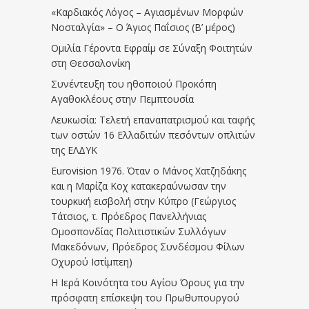
«Καρδιακός Λόγος – Αγιασμένων Μορφών
Νοσταλγία» – Ο Άγιος Παΐσιος (Β’ μέρος)
Ομιλία Γέροντα Εφραίμ σε Σύναξη Φοιτητών
στη Θεσσαλονίκη
Συνέντευξη του ηθοποιού Προκόπη
Αγαθοκλέους στην Πεμπτουσία
Λευκωσία: Τελετή επαναπατρισμού και ταφής
των οστών 16 Ελλαδιτών πεσόντων οπλιτών
της ΕΛΔΥΚ
Eurovision 1976. Όταν ο Μάνος Χατζηδάκης
και η Μαρίζα Κοχ κατακεραύνωσαν την
τουρκική εισβολή στην Κύπρο (Γεώργιος
Τάτσιος, τ. Πρόεδρος Πανελλήνιας
Ομοσπονδίας Πολιτιστικών Συλλόγων
Μακεδόνων, Πρόεδρος Συνδέσμου Φίλων
Οχυρού Ιστίμπεη)
Η Ιερά Κοινότητα του Αγίου Όρους για την
πρόσφατη επίσκεψη του Πρωθυπουργού