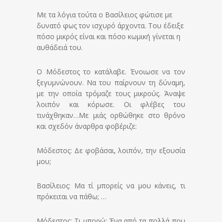
Με τα λόγια τούτα ο Βασίλειος φώτισε με
δυνατό φως τον ισχυρό άρχοντα. Του έδειξε
πόσο μικρός είναι και πόσο κωμική γίνεται η
αυθάδειά του.
Ο Μόδεστος το κατάλαβε. Ένοιωσε να τον
ξεγυμνώνουν. Να του παίρνουν τη δύναμη,
με την οποία τρόμαζε τους μικρούς. Άναψε
λοιπόν και κόρωσε. Οι φλέβες του
τινάχθηκαν…Με μιάς ορθώθηκε στο θρόνο
και σχεδόν άναρθρα φοβέριζε:
Μόδεστος: Δε φοβάσαι, λοιπόν, την εξουσία
μου;
Βασίλειος: Μα τί μπορείς να μου κάνεις, τι
πρόκειται να πάθω; …
Μόδεστος: Τι μπορώ; Ένα από τα πολλά που