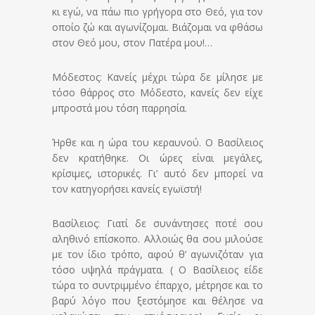
κι εγώ, να πάω πιο γρήγορα στο Θεό, για τον
οποίο ζώ και αγωνίζομαι. Βιάζομαι να φθάσω
στον Θεό μου, στον Πατέρα μου!…
Μόδεστος: Κανείς μέχρι τώρα δε μίλησε με
τόσο θάρρος στο Μόδεστο, κανείς δεν είχε
μπροστά μου τόση παρρησία.
Ήρθε και η ώρα του κεραυνού. Ο Βασίλειος
δεν κρατήθηκε. Οι ώρες είναι μεγάλες,
κρίσιμες, ιστορικές. Γι’ αυτό δεν μπορεί να
τον κατηγορήσει κανείς εγωϊστή!
Βασίλειος: Γιατί δε συνάντησες ποτέ σου
αληθινό επίσκοπο. Αλλοιώς θα σου μιλούσε
με τον ίδιο τρόπο, αφού θ’ αγωνιζόταν για
τόσο υψηλά πράγματα. ( Ο Βασίλειος είδε
τώρα το συντριμμένο έπαρχο, μέτρησε και το
βαρύ λόγο που ξεστόμησε και θέλησε να