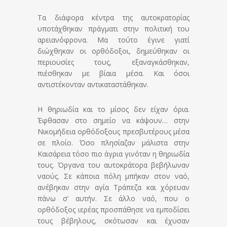
Τα διάφορα κέντρα της αυτοκρατορίας
υποτάχθηκαν πράγματι στην πολιτική του
αρειανόφρονα. Μα τούτο έγινε γιατί
διώχθηκαν οι ορθόδοξοι, δημεύθηκαν οι
περιουσίες τους, εξαναγκάσθηκαν,
πιέσθηκαν με βίαια μέσα. Και όσοι
αντιστέκονταν αντικαταστάθηκαν.
Η θηριωδία και το μίσος δεν είχαν όρια.
Έφθασαν στο σημείο να κάψουν…
στην
Νικομήδεια ορθόδοξους πρεσβυτέρους μέσα
σε πλοίο. Όσο πλησίαζαν μάλιστα στην
Καισάρεια τόσο πιο άγρια γινόταν η θηριωδία
τους. Όργανα του αυτοκράτορα βεβήλωναν
ναούς. Σε κάποια πόλη μπήκαν στον ναό,
ανέβηκαν στην αγία Τράπεζα και χόρευαν
πάνω σ’ αυτήν. Σε άλλο ναό, που ο
ορθόδοξος ιερέας προσπάθησε να εμποδίσει
τους βέβηλους, σκότωσαν και έχυσαν