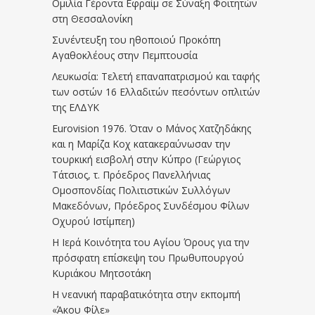
Ομιλία Γέροντα Εφραίμ σε Σύναξη Φοιτητών
στη Θεσσαλονίκη
Συνέντευξη του ηθοποιού Προκόπη
Αγαθοκλέους στην Πεμπτουσία
Λευκωσία: Τελετή επαναπατρισμού και ταφής
των οστών 16 Ελλαδιτών πεσόντων οπλιτών
της ΕΛΔΥΚ
Eurovision 1976. Όταν ο Μάνος Χατζηδάκης
και η Μαρίζα Κοχ κατακεραύνωσαν την
τουρκική εισβολή στην Κύπρο (Γεώργιος
Τάτσιος, τ. Πρόεδρος Πανελλήνιας
Ομοσπονδίας Πολιτιστικών Συλλόγων
Μακεδόνων, Πρόεδρος Συνδέσμου Φίλων
Οχυρού Ιστίμπεη)
Η Ιερά Κοινότητα του Αγίου Όρους για την
πρόσφατη επίσκεψη του Πρωθυπουργού
Κυριάκου Μητσοτάκη
Η νεανική παραβατικότητα στην εκπομπή
«Άκου Φίλε»