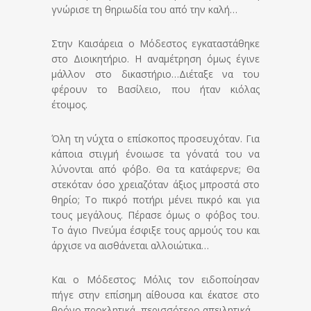
γνώρισε τη θηριωδία του από την καλή…
Στην Καισάρεια ο Μόδεστος εγκαταστάθηκε
στο Διοικητήριο. Η αναμέτρηση όμως έγινε
μάλλον στο δικαστήριο…Διέταξε να του
φέρουν το Βασίλειο, που ήταν κιόλας
έτοιμος.
Όλη τη νύχτα ο επίσκοπος προσευχόταν. Για
κάποια στιγμή ένοιωσε τα γόνατά του να
λύνονται από φόβο. Θα τα κατάφερνε; Θα
στεκόταν όσο χρειαζόταν άξιος μπροστά στο
θηρίο; Το πικρό ποτήρι μένει πικρό και για
τους μεγάλους. Πέρασε όμως ο φόβος του.
Το άγιο Πνεύμα έσφιξε τους αρμούς του και
άρχισε να αισθάνεται αλλοιώτικα…
Και ο Μόδεστος; Μόλις τον ειδοποίησαν
πήγε στην επίσημη αίθουσα και έκατσε στο
θρόνο προκλητικά, περισσότερο απειλητικά.