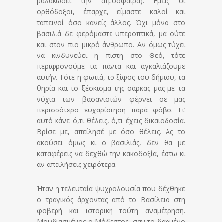
μαλακώσει την ατμόσφαιρα). Εμείς οι
ορθόδοξοι, έπαρχε, είμαστε καλοί και
ταπεινοί όσο κανείς άλλος. Όχι μόνο στο
βασιλιά δε φερόμαστε υπεροπτικά, μα ούτε
και στον πιο μικρό άνθρωπο. Αν όμως τύχει
να κινδυνεύει η πίστη στο Θεό, τότε
περιφρονούμε τα πάντα και αγκαλιάζουμε
αυτήν. Τότε η φωτιά, το ξίφος του δήμιου, τα
θηρία και το ξέσκισμα της σάρκας μας με τα
νύχια των βασανιστών φέρνει σε μας
περισσότερο ευχαρίστηση παρά φόβο. Γι’
αυτό κάνε ό,τι θέλεις, ό,τι έχεις δικαιοδοσία.
Βρίσε με, απείλησέ με όσο θέλεις. Ας το
ακούσει όμως κι ο βασιλιάς, δεν θα με
καταφέρεις να δεχθώ την κακοδοξία, έστω κι
αν απειλήσεις χειρότερα.
Ήταν η τελευταία ψυχρολουσία που δέχθηκε
ο τραγικός άρχοντας από το Βασίλειο στη
φοβερή και ιστορική τούτη αναμέτρηση.
Μουδιασμένος ο Μόδεστος, σαν το δαρμένο