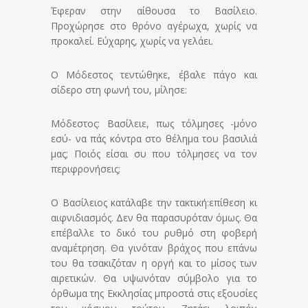
Έφεραν στην αίθουσα το Βασίλειο.
Προχώρησε στο θρόνο αγέρωχα, χωρίς να
προκαλεί. Εύχαρης, χωρίς να γελάει.
Ο Μόδεστος τεντώθηκε, έβαλε πάγο και
σίδερο στη φωνή του, μίλησε:
Μόδεστος: Βασίλειε, πως τόλμησες -μόνο
εσύ- να πάς κόντρα στο θέλημα του βασιλιά
μας; Ποιός είσαι συ που τόλμησες να τον
περιφρονήσεις;
Ο Βασίλειος κατάλαβε την τακτική:επίθεση κι
αιφνιδιασμός. Δεν θα παρασυρόταν όμως. Θα
επέβαλλε το δικό του ρυθμό στη φοβερή
αναμέτρηση. Θα γινόταν βράχος που επάνω
του θα τσακιζόταν η οργή και το μίσος των
αιρετικών. Θα υψωνόταν σύμβολο για το
όρθωμα της Εκκλησίας μπροστά στις εξουσίες