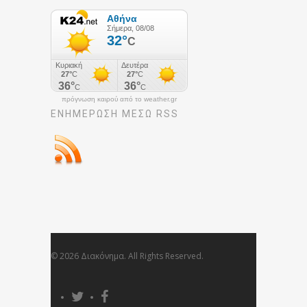
πρόγνωση καιρού από το weather.gr
ΕΝΗΜΈΡΩΣΉ ΜΕΣΩ RSS
© 2026 Διακόνημα. All Rights Reserved.