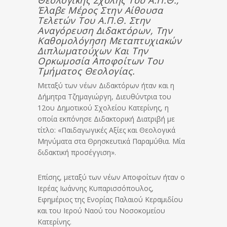
Θεολογικής Σχολής Του Α.Π.Θ.,
Έλαβε Μέρος Στην Αίθουσα
Τελετών Του Α.Π.Θ. Στην
Αναγόρευση Διδακτόρων, Την
Καθομολόγηση Μεταπτυχιακών
Διπλωματούχων Και Την
Ορκωμοσία Αποφοίτων Του
Τμήματος Θεολογίας.
Μεταξύ των νέων Διδακτόρων ήταν και η
Δήμητρα Τζημαγιώργη, Διευθύντρια του
12ου Δημοτικού Σχολείου Κατερίνης, η
οποία εκπόνησε Διδακτορική Διατριβή με
τίτλο: «Παιδαγωγικές Αξίες και Θεολογικά
Μηνύματα στα Θρησκευτικά Παραμύθια. Μία
διδακτική προσέγγιση».
Επίσης, μεταξύ των νέων Αποφοίτων ήταν ο
Ιερέας Ιωάννης Κυπαρισσόπουλος,
Εφημέριος της Ενορίας Παλαιού Κεραμιδίου
και του Ιερού Ναού του Νοσοκομείου
Κατερίνης.