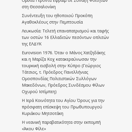
Ομιλία Γέροντα Εφραίμ σε Σύναξη Φοιτητών
στη Θεσσαλονίκη
Συνέντευξη του ηθοποιού Προκόπη
Αγαθοκλέους στην Πεμπτουσία
Λευκωσία: Τελετή επαναπατρισμού και ταφής
των οστών 16 Ελλαδιτών πεσόντων οπλιτών
της ΕΛΔΥΚ
Eurovision 1976. Όταν ο Μάνος Χατζηδάκης
και η Μαρίζα Κοχ κατακεραύνωσαν την
τουρκική εισβολή στην Κύπρο (Γεώργιος
Τάτσιος, τ. Πρόεδρος Πανελλήνιας
Ομοσπονδίας Πολιτιστικών Συλλόγων
Μακεδόνων, Πρόεδρος Συνδέσμου Φίλων
Οχυρού Ιστίμπεη)
Η Ιερά Κοινότητα του Αγίου Όρους για την
πρόσφατη επίσκεψη του Πρωθυπουργού
Κυριάκου Μητσοτάκη
Η νεανική παραβατικότητα στην εκπομπή
«Άκου Φίλε»