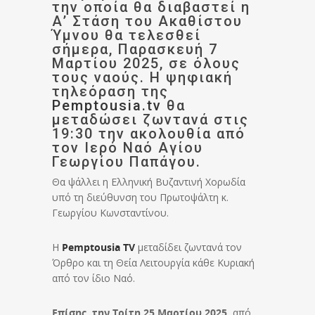
την οποία θα διαβαστεί η
Α’ Στάση του Ακαθίστου
Ύμνου θα τελεσθεί
σήμερα, Παρασκευή 7
Μαρτίου 2025, σε όλους
τους ναούς. Η ψηφιακή
τηλεόραση της
Pemptousia.tv
θα
μεταδώσει ζωντανά στις
19:30 την ακολουθία από
τον Ιερό Ναό Αγίου
Γεωργίου Παπάγου.
Θα ψάλλει η Ελληνική Βυζαντινή Χορωδία
υπό τη διεύθυνση του Πρωτοψάλτη κ.
Γεωργίου Κωνσταντίνου.
Η
Pemptousia TV
μεταδίδει ζωντανά τον
Όρθρο και τη Θεία Λειτουργία κάθε Κυριακή
από τον ίδιο Nαό.
Επίσης, την Τρίτη 25 Μαρτίου 2025,
από