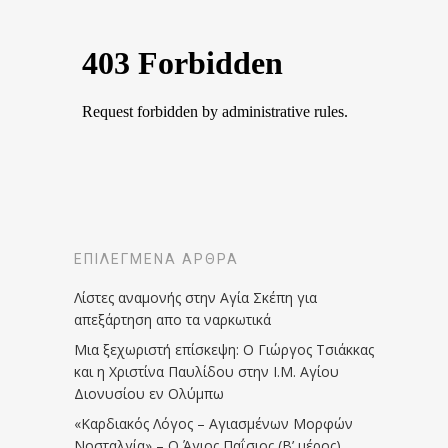
ΕΠΙΛΕΓΜΈΝΑ ΆΡΘΡΑ
Λίστες αναμονής στην Αγία Σκέπη για
απεξάρτηση απο τα ναρκωτικά
Μια ξεχωριστή επίσκεψη: Ο Γιώργος Τσιάκκας
και η Χριστίνα Παυλίδου στην Ι.Μ. Αγίου
Διονυσίου εν Ολύμπω
«Καρδιακός Λόγος – Αγιασμένων Μορφών
Νοσταλγία» – Ο Άγιος Παΐσιος (Β’ μέρος)