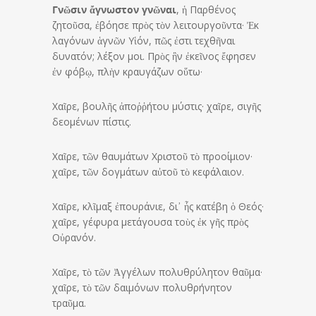
Γνῶσιν ἄγνωστον γνῶναι
, ἡ Παρθένος
ζητοῦσα, ἐβόησε πρὸς τὸν λειτουργοῦντα· Ἐκ
λαγόνων ἁγνῶν Υἱόν, πῶς ἐστι τεχθῆναι
δυνατόν; λέξον μοι. Πρὸς ἣν ἐκεῖνος ἔφησεν
ἐν φόβῳ, πλὴν κραυγάζων οὕτω·
Χαῖρε, βουλῆς ἀποῤῥήτου μύστις· χαῖρε, σιγῆς
δεομένων πίστις.
Χαῖρε, τῶν θαυμάτων Χριστοῦ τὸ προοίμιον·
χαῖρε, τῶν δογμάτων αὐτοῦ τὸ κεφάλαιον.
Χαῖρε, κλῖμαξ ἐπουράνιε, δι᾿ ἧς κατέβη ὁ Θεός·
χαῖρε, γέφυρα μετάγουσα τοὺς ἐκ γῆς πρὸς
Οὐρανόν.
Χαῖρε, τὸ τῶν Ἀγγέλων πολυθρύλητον θαῦμα·
χαῖρε, τὸ τῶν δαιμόνων πολυθρήνητον
τραῦμα.