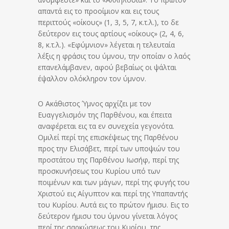
απαντά εις το προοίμιον και εις τους
περιττούς «οίκους» (1, 3, 5, 7, κ.τ.λ.), το δε
δεύτερον εις τους αρτίους «οίκους» (2, 4, 6,
8, κ.τ.λ.). «Εφύμνιον» λέγεται η τελευταία
λέξις η φράσις του ύμνου, την οποίαν ο λαός
επανελάμβανεν, αφού βεβαίως οι ψάλται
έψαλλον ολόκληρον τον ύμνον.
Ο Ακάθιστος Ύμνος αρχίζει με τον
Ευαγγελισμόν της Παρθένου, και έπειτα
αναφέρεται εις τα εν συνεχεία γεγονότα.
Ομιλεί περί της επισκέψεως της Παρθένου
προς την Ελισάβετ, περί των υποψιών του
προστάτου της Παρθένου Ιωσήφ, περί της
προσκυνήσεως του Κυρίου υπό των
ποιμένων και των μάγων, περί της φυγής του
Χριστού εις Αίγυπτον και περί της Υπαπαντής
του Κυρίου. Αυτά εις το πρώτον ήμισυ. Εις το
δεύτερον ήμισυ του ύμνου γίνεται λόγος
περί της σαρκώσεως του Κυρίου, της