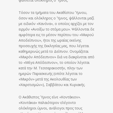
ψάλλεται ολόκληρος ο Ύμνος.
Τόσον τα τμήματα του Ακαθίστου Ύμνου,
όσον και ολόκληρος ο Ύμνος, ψάλλονται μαζί
με ειδικόν «Κανόνα», ο οποίος αρχίζει με τον
ειρμόν «Ανοίξω το στόμα μου». Ψάλλονται δε
αμφότερα εις το μέσον περίπου του «Μικρού
Αποδείπνου», ήτοι της ωραίας εκείνης
προσευχής της Εκκλησίας μας, που λέγεται
καθημερινώς μετά το Δείπνον. Ονομάζεται
«Μικρόν Απόδειπνον» διά να διακρίνεται από
το «Μέγα Απόδειπνον», το οποίον λέγεται
κατά την Μ. Τεσσαρακοστήν, πλην των
ημερών Παρασκευής (οπότε λέγεται το
«Μικρόν» μετά της Ακολουθίας των
«Χαιρετισμών»), Σαββάτου και Κυριακής.
Ο Ακάθιστος Ύμνος είνε «Κοντάκιον».
«Κοντάκια» παλαιότερον ελέγοντο
ολόκληροι ύμνοι, ανάλογοι προς τους