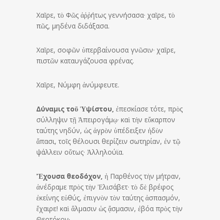
Χαῖρε, τὸ Φῶς ἀῤῥήτως γεννήσασα· χαῖρε, τὸ
πῶς, μηδένα διδάξασα.
Χαῖρε, σοφῶν ὑπερβαίνουσα γνῶσιν· χαῖρε,
πιστῶν καταυγάζουσα φρένας.
Χαῖρε, Νύμφη ἀνύμφευτε.
Δύναμις τοῦ Ὑψίστου,
ἐπεσκίασε τότε, πρὸς
σύλληψιν τῇ Ἀπειρογάμῳ· καὶ τὴν εὔκαρπον
ταύτης νηδύν, ὡς ἀγρὸν ὑπέδειξεν ἡδὺν
ἅπασι, τοῖς θέλουσι θερίζειν σωτηρίαν, ἐν τῷ
ψάλλειν οὕτως· Ἀλληλούϊα.
Ἔχουσα θεοδόχον,
ἡ Παρθένος τὴν μήτραν,
ἀνέδραμε πρὸς τὴν Ἐλισάβετ· τὸ δὲ βρέφος
ἐκείνης εὐθύς, ἐπιγνὸν τὸν ταύτης ἀσπασμόν,
ἔχαιρε! καὶ ἅλμασιν ὡς ᾄσμασιν, ἐβόα πρὸς τὴν
Θεοτόκον·