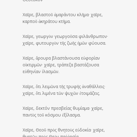
Χαῖρε, βλαστοῦ ἀμαράντου κλῆμα· χαῖρε,
καρποῦ ἀκηράτου κτῆμα.
Χαῖρε, γεωργὸν γεωργοῦσα φιλάνθρωπον·
χαῖρε, φυτουργὸν τῆς ζωῆς ἡμῶν φύουσα.
Χαῖρε, ἄρουρα βλαστάνουσα εὐφορίαν
οἰκτιρμῶν· χαῖρε, τράπεζα βαστάζουσα
εὐθηνίαν ἱλασμῶν.
Χαῖρε, ὅτι λειμῶνα τῆς τρυφῆς ἀναθάλλεις·
χαῖρε, ὅτι λιμένα τῶν ψυχῶν ἑτοιμάζεις.
Χαῖρε, δεκτόν πρεσβείας θυμίαμα· χαῖρε,
παντὸς τοῦ κόσμου ἐξίλασμα.
Χαῖρε, Θεοῦ πρὸς θνητοὺς εὐδοκία· χαῖρε,
θνητῶν πρὸς Θεὸν παῤῥησία.