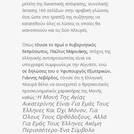
μελέτη της δικαστικής απόφασης, συνολικής
έκτασης 160 σελίδων στην αραβική γλώσσα,
έτσι ώστε στο τραπέζι της συζήτησης να
κατατεθούν όλες οι λύσεις οι οποίες θα
ικανοποιούν και τις δύο πλευρές.
Όπως
τόνισε το πρωί ο Κυβερνητικός
Εκπρόσωπος, Παύλος Μαρινάκης,
στόχος της
ελληνικής αντιπροσωπείας είναι να
υπογραφεί συμφωνία με την Αίγυπτο, ενώ
σε δηλώσεις του ο Υφυπουργός Εξωτερικών,
Γιάννης Λοβέρδος
, τόνισε ότι η Ελληνική
πλευρά θέλει να συνεχιστεί ο θρησκευτικός
προσκυνηματικός χαρακτήρας της Μονής
Η Μονή Της Αγίας
καθώς “
Αικατερίνης Είναι-Για Εμάς Τους
Έλληνες Και Όχι Μόνον, Για
Όλους Τους Ορθόδοξους, Αλλά
Για Εμάς Τους Έλληνες Ακόμη
Περισσότερο-Ένα Σύμβολο