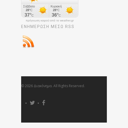
πρόγνωση καιρού από το weather.gr
ΕΝΗΜΈΡΩΣΉ ΜΕΣΩ RSS
© 2026 Διακόνημα. All Rights Reserved.