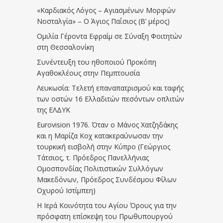
«Καρδιακός Λόγος – Αγιασμένων Μορφών
Νοσταλγία» – Ο Άγιος Παΐσιος (Β’ μέρος)
Ομιλία Γέροντα Εφραίμ σε Σύναξη Φοιτητών
στη Θεσσαλονίκη
Συνέντευξη του ηθοποιού Προκόπη
Αγαθοκλέους στην Πεμπτουσία
Λευκωσία: Τελετή επαναπατρισμού και ταφής
των οστών 16 Ελλαδιτών πεσόντων οπλιτών
της ΕΛΔΥΚ
Eurovision 1976. Όταν ο Μάνος Χατζηδάκης
και η Μαρίζα Κοχ κατακεραύνωσαν την
τουρκική εισβολή στην Κύπρο (Γεώργιος
Τάτσιος, τ. Πρόεδρος Πανελλήνιας
Ομοσπονδίας Πολιτιστικών Συλλόγων
Μακεδόνων, Πρόεδρος Συνδέσμου Φίλων
Οχυρού Ιστίμπεη)
Η Ιερά Κοινότητα του Αγίου Όρους για την
πρόσφατη επίσκεψη του Πρωθυπουργού