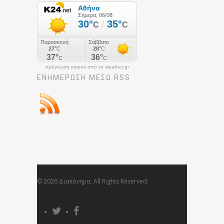
πρόγνωση καιρού από το weather.gr
ΕΝΗΜΈΡΩΣΉ ΜΕΣΩ RSS
© 2026 Διακόνημα. All Rights Reserved.