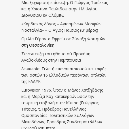
Μια ξεχωριστή επίσκεψη: Ο Γιώργος Τσιάκκας
και η Χριστίνα Παυλίδου στην Ι.Μ. Αγίου
Διονυσίου εν Ολύμπω
«Καρδιακός Λόγος – Αγιασμένων Μορφών
Νοσταλγία» – Ο Άγιος Παΐσιος (Β’ μέρος)
Ομιλία Γέροντα Εφραίμ σε Σύναξη Φοιτητών
στη Θεσσαλονίκη
Συνέντευξη του ηθοποιού Προκόπη
Αγαθοκλέους στην Πεμπτουσία
Λευκωσία: Τελετή επαναπατρισμού και ταφής
των οστών 16 Ελλαδιτών πεσόντων οπλιτών
της ΕΛΔΥΚ
Eurovision 1976. Όταν ο Μάνος Χατζηδάκης
και η Μαρίζα Κοχ κατακεραύνωσαν την
τουρκική εισβολή στην Κύπρο (Γεώργιος
Τάτσιος, τ. Πρόεδρος Πανελλήνιας
Ομοσπονδίας Πολιτιστικών Συλλόγων
Μακεδόνων, Πρόεδρος Συνδέσμου Φίλων
Οχυρού Ιστίμπεη)