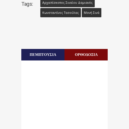
Αρχιεπίσκοπος Σιναίου Δαμιανός
Tags:
Κωνσταντίνος Τασούλας
Μονή Σινά
ΠΕΜΠΤΟΥΣΙΑ
ΟΡΘΟΔΟΞΙΑ