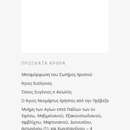
ΠΡΌΣΦΑΤΑ ΆΡΘΡΑ
Μεταμόρφωση του Σωτήρος Χριστού
Άγιος Ευσίγνιος
Όσιος Ευγένιος ο Αιτωλός
Ο Άγιος Νεομάρτυς Χρήστος από την Πρέβεζα
Μνήμη των Aγίων επτά Παίδων των εν
Eφέσω, Mαξιμιλιανού, Eξακουστωδιανού,
Iαμβλίχου, Mαρτινιανού, Διονυσίου,
Aντωνίνου (1), και Kωνσταντίνου – 4