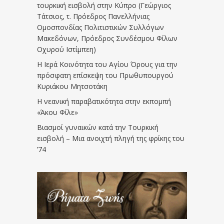
τουρκική εισβολή στην Κύπρο (Γεώργιος
Τάτσιος, τ. Πρόεδρος Πανελλήνιας
Ομοσπονδίας Πολιτιστικών Συλλόγων
Μακεδόνων, Πρόεδρος Συνδέσμου Φίλων
Οχυρού Ιστίμπεη)
Η Ιερά Κοινότητα του Αγίου Όρους για την
πρόσφατη επίσκεψη του Πρωθυπουργού
Κυριάκου Μητσοτάκη
Η νεανική παραβατικότητα στην εκπομπή
«Άκου Φίλε»
Βιασμοί γυναικών κατά την Τουρκική
εισβολή – Μια ανοιχτή πληγή της φρίκης του
’74