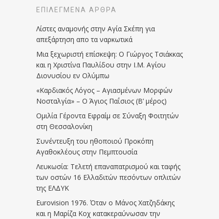
ΕΠΙΛΕΓΜΈΝΑ ΆΡΘΡΑ
Λίστες αναμονής στην Αγία Σκέπη για
απεξάρτηση απο τα ναρκωτικά
Μια ξεχωριστή επίσκεψη: Ο Γιώργος Τσιάκκας
και η Χριστίνα Παυλίδου στην Ι.Μ. Αγίου
Διονυσίου εν Ολύμπω
«Καρδιακός Λόγος – Αγιασμένων Μορφών
Νοσταλγία» – Ο Άγιος Παΐσιος (Β’ μέρος)
Ομιλία Γέροντα Εφραίμ σε Σύναξη Φοιτητών
στη Θεσσαλονίκη
Συνέντευξη του ηθοποιού Προκόπη
Αγαθοκλέους στην Πεμπτουσία
Λευκωσία: Τελετή επαναπατρισμού και ταφής
των οστών 16 Ελλαδιτών πεσόντων οπλιτών
της ΕΛΔΥΚ
Eurovision 1976. Όταν ο Μάνος Χατζηδάκης
και η Μαρίζα Κοχ κατακεραύνωσαν την