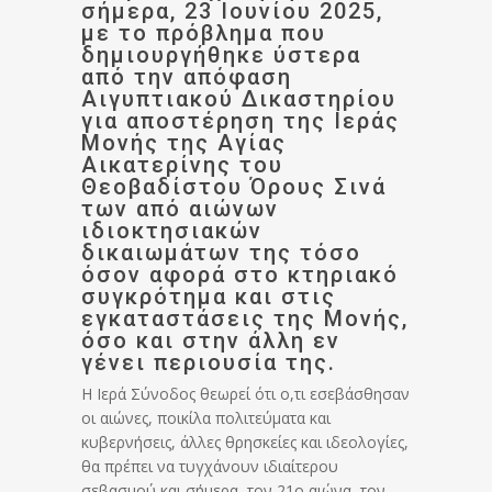
σήμερα, 23 Ιουνίου 2025,
με το πρόβλημα που
δημιουργήθηκε ύστερα
από την απόφαση
Αιγυπτιακού Δικαστηρίου
για αποστέρηση της Ιεράς
Μονής της Αγίας
Αικατερίνης του
Θεοβαδίστου Όρους Σινά
των από αιώνων
ιδιοκτησιακών
δικαιωμάτων της τόσο
όσον αφορά στο κτηριακό
συγκρότημα και στις
εγκαταστάσεις της Μονής,
όσο και στην άλλη εν
γένει περιουσία της.
Η Ιερά Σύνοδος θεωρεί ότι ο,τι εσεβάσθησαν
οι αιώνες, ποικίλα πολιτεύματα και
κυβερνήσεις, άλλες θρησκείες και ιδεολογίες,
θα πρέπει να τυγχάνουν ιδιαίτερου
σεβασμού και σήμερα, τον 21ο αιώνα, τον