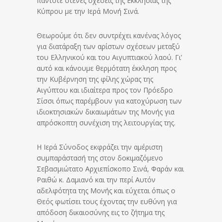
πάντοτε στενές σχέσεις της Εκκλησίας της
Κύπρου με την Ιερά Μονή Σινά.
Θεωρούμε ότι δεν συντρέχει κανένας λόγος
για διατάραξη των αρίστων σχέσεων μεταξύ
του Ελληνικού και του Αιγυπτιακού λαού. Γι’
αυτό και κάνουμε θερμότατη έκκληση προς
την Κυβέρνηση της φίλης χώρας της
Αιγύπτου και ιδιαίτερα προς τον Πρόεδρο
Σίσσι όπως παρέμβουν για κατοχύρωση των
ιδιοκτησιακών δικαιωμάτων της Μονής για
απρόσκοπτη συνέχιση της λειτουργίας της.
Η Ιερά Σύνοδος εκφράζει την αμέριστη
συμπαράστασή της στον δοκιμαζόμενο
Σεβασμιώτατο Αρχιεπίσκοπο Σινά, Φαράν και
Ραιθώ κ. Δαμιανό και την περί Αυτόν
αδελφότητα της Μονής και εύχεται όπως ο
Θεός φωτίσει τους έχοντας την ευθύνη για
απόδοση δικαιοσύνης εις το ζήτημα της