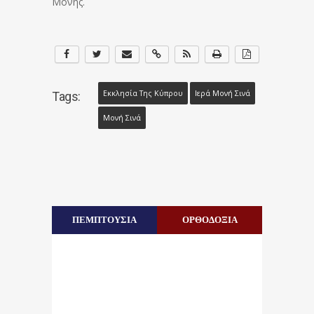
Μονής.
Εκκλησία Της Κύπρου
Ιερά Μονή Σινά
Tags:
Μονή Σινά
ΠΕΜΠΤΟΥΣΙΑ
ΟΡΘΟΔΟΞΙΑ