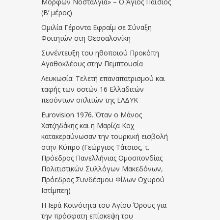
Μορφών Νοσταλγία» – Ο Άγιος Παΐσιος
(Β’ μέρος)
Ομιλία Γέροντα Εφραίμ σε Σύναξη
Φοιτητών στη Θεσσαλονίκη
Συνέντευξη του ηθοποιού Προκόπη
Αγαθοκλέους στην Πεμπτουσία
Λευκωσία: Τελετή επαναπατρισμού και
ταφής των οστών 16 Ελλαδιτών
πεσόντων οπλιτών της ΕΛΔΥΚ
Eurovision 1976. Όταν ο Μάνος
Χατζηδάκης και η Μαρίζα Κοχ
κατακεραύνωσαν την τουρκική εισβολή
στην Κύπρο (Γεώργιος Τάτσιος, τ.
Πρόεδρος Πανελλήνιας Ομοσπονδίας
Πολιτιστικών Συλλόγων Μακεδόνων,
Πρόεδρος Συνδέσμου Φίλων Οχυρού
Ιστίμπεη)
Η Ιερά Κοινότητα του Αγίου Όρους για
την πρόσφατη επίσκεψη του