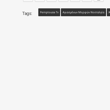
Pemptousia Tv
Αγιασμένων Μορφών Νοσταλγία
Ά
Tags: