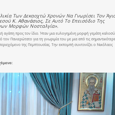
Ηλικία Των Δεκαοχτώ Χρονών Να Γνωρίσει Τον Άγι
μεσού
Κ. Αθανάσιος
, Σε Αυτό Το Επεισόδιο Της
ένων Μορφών Νοσταλγία».
ρική αγάπη προς τον ίδιο. Ήταν μια ευλογημένη μορφή γεμάτη καλοσύ
 τον Πανιερώτατο για τη γνωριμία του με μια από τις σημαντικότερ
περιεχόμενο της Πεμπτουσίας. Την εκπομπή συντονίζει ο Νικόλαος
χόμενο: