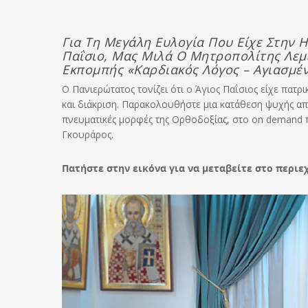
Για Τη Μεγάλη Ευλογία Που Είχε Στην 
Παΐσιο, Μας Μιλά Ο Μητροπολίτης Λε
Εκπομπής «Καρδιακός Λόγος – Αγιασμ
Ο Πανιερώτατος τονίζει ότι ο Άγιος Παΐσιος είχε πατ
και διάκριση. Παρακολουθήστε μια κατάθεση ψυχής από
πνευματικές μορφές της Ορθοδοξίας, στο on demand 
Γκουράρος.
Πατήστε στην εικόνα για να μεταβείτε στο περιε