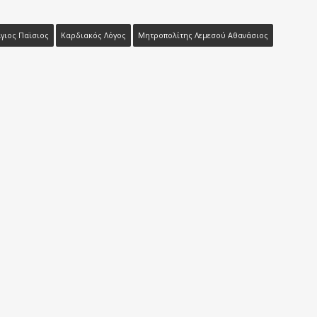
γιος Παϊσιος
Καρδιακός Λόγος
Μητροπολίτης Λεμεσού Αθανάσιος