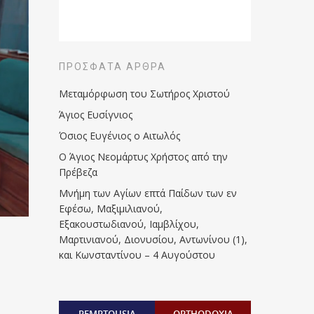
ΠΡΌΣΦΑΤΑ ΆΡΘΡΑ
Μεταμόρφωση του Σωτήρος Χριστού
Άγιος Ευσίγνιος
Όσιος Ευγένιος ο Αιτωλός
Ο Άγιος Νεομάρτυς Χρήστος από την
Πρέβεζα
Μνήμη των Aγίων επτά Παίδων των εν
Eφέσω, Mαξιμιλιανού,
Eξακουστωδιανού, Iαμβλίχου,
Mαρτινιανού, Διονυσίου, Aντωνίνου (1),
και Kωνσταντίνου – 4 Αυγούστου