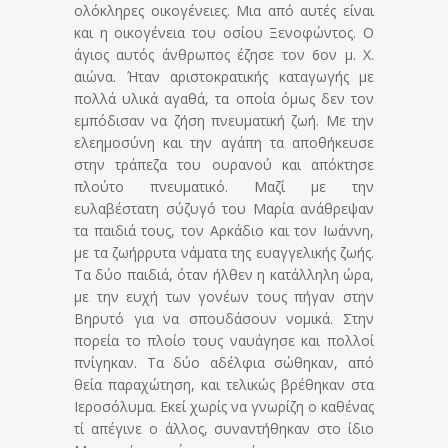
ολόκληρες οικογένειες. Μια από αυτές είναι
και η οικογένεια του οσίου Ξενοφώντος. Ο
άγιος αυτός άνθρωπος έζησε τον 6ον μ. Χ.
αιώνα. Ήταν αριστοκρατικής καταγωγής με
πολλά υλικά αγαθά, τα οποία όμως δεν τον
εμπόδισαν να ζήση πνευματική ζωή. Με την
ελεημοσύνη και την αγάπη τα αποθήκευσε
στην τράπεζα του ουρανού και απόκτησε
πλούτο πνευματικό. Μαζί με την
ευλαβέστατη σύζυγό του Μαρία ανάθρεψαν
τα παιδιά τους, τον Αρκάδιο και τον Ιωάννη,
με τα ζωήρρυτα νάματα της ευαγγελικής ζωής.
Τα δύο παιδιά, όταν ήλθεν η κατάλληλη ώρα,
με την ευχή των γονέων τους πήγαν στην
Βηρυτό για να σπουδάσουν νομικά. Στην
πορεία το πλοίο τους ναυάγησε και πολλοί
πνίγηκαν. Τα δύο αδέλφια σώθηκαν, από
θεία παραχώτηση, και τελικώς βρέθηκαν στα
Ιεροσόλυμα. Εκεί χωρίς να γνωρίζη ο καθένας
τί απέγινε ο άλλος, συναντήθηκαν στο ίδιο