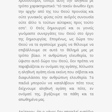
Χρυσόστομος τονίζει αυτή την αλήθεια με
τρόπο χαρακτηριστικό: “τό τεκείν άνωθεν έχει
την αρχήν από της του Θεού προνοίας και
ούτε γυναικός φύσις ούτε ανδρός συνουσία
ούτε άλλο τι τούτων αύταρκες προς τούτο
εστι”. Ο Θεός δημιουργεί και οι γονείς
γινόμαστε συνεργάτες του Θεού στο έργο
της δημιουργίας. Επομένως, ως δώρα του
Θεού να τα αγαπούμε χωρίς να θέλουμε να
επιβάλλουμε σε αυτά το θέλημά μας με
τρόπο βίαιο. Η ανθρώπινη ελευθερία, το
ύψιστο αυτό δώρο του Θεού, δεν πρέπει να
παραβιάζεται εν ονόματι της αγάπης. Άλλωστε
η αληθινή αγάπη είναι εκείνη που σέβεται και
διαφυλάσσει την ανθρώπινη ελευθερία. Τα
παιδιά μπορούν να καταλάβουν πότε τους
δείχνουμε αληθινή αγάπη και πότε, εν
ονόματί της, βγάζουμε τα πάθη και τα
απωθημένα μας.
Δεύτερον, ότι ο γάμος δεν αποτελεί εμπόδιο