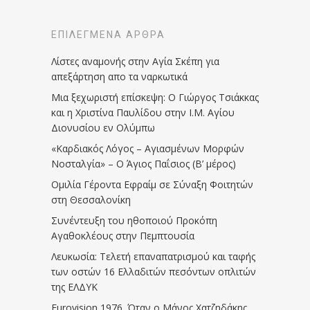
ΕΠΙΛΕΓΜΈΝΑ ΆΡΘΡΑ
Λίστες αναμονής στην Αγία Σκέπη για
απεξάρτηση απο τα ναρκωτικά
Μια ξεχωριστή επίσκεψη: Ο Γιώργος Τσιάκκας
και η Χριστίνα Παυλίδου στην Ι.Μ. Αγίου
Διονυσίου εν Ολύμπω
«Καρδιακός Λόγος – Αγιασμένων Μορφών
Νοσταλγία» – Ο Άγιος Παΐσιος (Β’ μέρος)
Ομιλία Γέροντα Εφραίμ σε Σύναξη Φοιτητών
στη Θεσσαλονίκη
Συνέντευξη του ηθοποιού Προκόπη
Αγαθοκλέους στην Πεμπτουσία
Λευκωσία: Τελετή επαναπατρισμού και ταφής
των οστών 16 Ελλαδιτών πεσόντων οπλιτών
της ΕΛΔΥΚ
Eurovision 1976. Όταν ο Μάνος Χατζηδάκης