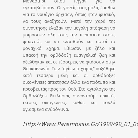
Μοναστήρι όπου πήγαν για να
εγκαταβιώσουν. Οι γονείς τους μόλις έμαθαν
για το ναυάγιο άρχισαν, όπως ήταν φυσικό,
να τους αναζητούν. Μετά την χαρά της
συνάντησης έλαβαν την μεγάλη απόφαση να
μοιράσουν όλη τους την περιουσία στους
φτωχούς και να ενδυθούν και αυτοί το
μοναχικό Σχήμα. Εβίωσαν με ζήλο και
υπακοή την ορθόδοξη ευαγγελική ζωή και
αξιώθηκαν και οι τέσσερεις να φτάσουν στην
Θεοκοινωνία. Των “αγίων ο χορός” αυξήθηκε
κατά τέσσερα μέλη και οι ορθόδοξες
οικογένειες απέκτησαν άλλο ένα πρότυπο και
πρεσβευτάς προς τον Θεό. Στο αγιολόγιο της
Ορθοδόξου Εκκλησίας συναντούμε αρκετές
τέτοιες οικογένειες, καθώς και πολλά
αγιασμένα ανδρόγυνα.
Http://www.parembasis.gr/1999/99_01_0