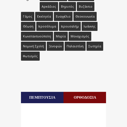
Αρκάδιος
Βηρυτός
Βυζάντιο
Γάμος
Εκκλησία
Ευαγγέλιο
Θεοκοινωνία
Θέωση
Ιεροσόλυμα
Ιερουσαλήμ
Ιωάννης
Κωνσταντινούπολη
Μαρία
Μοναχισμός
Νομική Σχολή
Ξενοφών
Παλαιστίνη
Σωτηρία
Φωτισμός
ΠΕΜΠΤΟΥΣΙΑ
ΟΡΘΟΔΟΞΙΑ