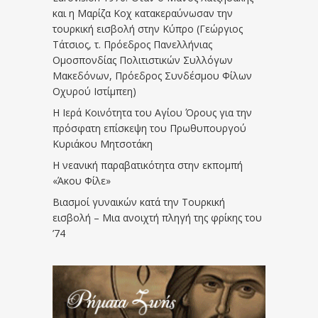
και η Μαρίζα Κοχ κατακεραύνωσαν την
τουρκική εισβολή στην Κύπρο (Γεώργιος
Τάτσιος, τ. Πρόεδρος Πανελλήνιας
Ομοσπονδίας Πολιτιστικών Συλλόγων
Μακεδόνων, Πρόεδρος Συνδέσμου Φίλων
Οχυρού Ιστίμπεη)
Η Ιερά Κοινότητα του Αγίου Όρους για την
πρόσφατη επίσκεψη του Πρωθυπουργού
Κυριάκου Μητσοτάκη
Η νεανική παραβατικότητα στην εκπομπή
«Άκου Φίλε»
Βιασμοί γυναικών κατά την Τουρκική
εισβολή – Μια ανοιχτή πληγή της φρίκης του
’74