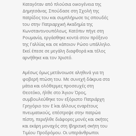
Καταγόταν από πλούσια οικογένεια της
Δημητσάνας. Σπούδασε στη Σχολή της
πατρίδος του και συμπλήρωσε τις σπουδές
του στην Πατριαρχική Ακαδημία της
Κωνσταντινουπόλεως. Κατόπιν πήγε στη
Ρουμανία, εργάσθηκε κοντά στον πρόξενο
της Γαλλίας και σε κάποιον Ρώσο υπάλληλο.
Εκεί έπεσε σε μεγάλη διαφθορά και τέλος
αρνήθηκε και τον Χριστό.
Αμέσως όμως μετάνοιωσε αληθινά για τη
φοβερή πτώση του. Με συνεχή δάκρυα στα
μάτια και ολόθερμες προσευχές στη
Θεοτόκο, ήλθε στο Άγιον Όρος,
συμβουλεύθηκε τον εξόριστο Πατριάρχη
Γρηγόριο τον Ε΄ και άλλους εναρέτους
πνευματικούς, επέστρεψε στην πατρώα
πίστη, περιήλθε διάφορες μονές και σκήτες
και εκάρη μοναχός στη Ιβηριτική σκήτη του
Τιμίου Προδρόμου. Οι υπεράνθρωποι