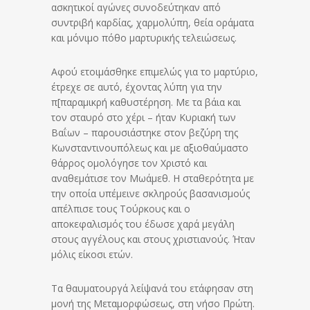
ασκητικοί αγώνες συνοδεύτηκαν από
συντριβή καρδίας, χαρμολύπη, θεία οράματα
και μόνιμο πόθο μαρτυρικής τελειώσεως.
Αφού ετοιμάσθηκε επιμελώς για το μαρτύριο,
έτρεχε σε αυτό, έχοντας λύπη για την
π[παραμικρή καθυστέρηση. Με τα βάια και
τον σταυρό στο χέρι – ήταν Κυριακή των
Βαΐων – παρουσιάστηκε στον βεζύρη της
Κωνσταντινουπόλεως και με αξιοθαύμαστο
θάρρος ομολόγησε τον Χριστό και
αναθεμάτισε τον Μωάμεθ. Η σταθερότητα με
την οποία υπέμεινε σκληρούς βασανισμούς
απέλπισε τους Τούρκους και ο
αποκεφαλισμός του έδωσε χαρά μεγάλη
στους αγγέλους και στους χριστιανούς. Ήταν
μόλις είκοσι ετών.
Τα θαυματουργά λείψανά του ετάφησαν στη
μονή της Μεταμορφώσεως, στη νήσο Πρώτη.