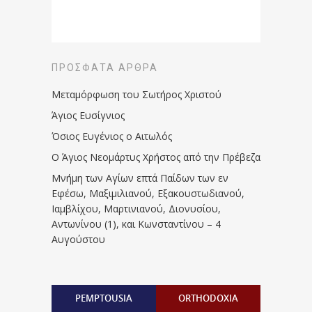
ΠΡΌΣΦΑΤΑ ΆΡΘΡΑ
Μεταμόρφωση του Σωτήρος Χριστού
Άγιος Ευσίγνιος
Όσιος Ευγένιος ο Αιτωλός
Ο Άγιος Νεομάρτυς Χρήστος από την Πρέβεζα
Μνήμη των Aγίων επτά Παίδων των εν
Eφέσω, Mαξιμιλιανού, Eξακουστωδιανού,
Iαμβλίχου, Mαρτινιανού, Διονυσίου,
Aντωνίνου (1), και Kωνσταντίνου – 4
Αυγούστου
PEMPTOUSIA
ORTHODOXIA