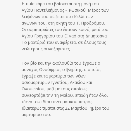
Η τιμία κάρα του βρίσκεται στη μονή του
Αγίου Παντελεήμονος – Ρωσικού. Μέρος των
λειψάνων του σώζεται στο Κελλί των
αγώνων του, στη σκήτη του Τ. Προδρόμου.
Οι συμπατριώτες του έκτισαν κοινό, μετά του
Αγίου Γρηγορίου του Ε΄, ναό στη Δημητσάνα.
Το μαρτύριό του αναφέρεται σε όλους τους
νεώτερους συναξαριστές.
Τον βίο και την ακολουθία του έγραψε ο
μοναχός Ονούφριος ο Ιβηρίτης, ο οποίος
έγραψε και τα μαρτύρια των νέων
οσιομαρτύρων Ιγνατίου, Ακακίου και
Ονουφρίου, μαζί με τους οποίους
συνεορτάζει την 1η Μαΐου, επειδή ήταν όλοι
τέκνα του ιδίου πνευματικού πατρός.
Ιδιαιτέρως τιμάται στις 22 Μαρτίου, ημέρα του
μαρτυρίου του.