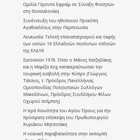
Ομιλία Γέροντα Εφραίμ σε Σύναξη Φοιτητών
στη Θεσσαλονίκη
Συνέντευξη του ηθοποιού Προκόπη
Αγαθοκλέους στην Πεμπτουσία
Λευκωσία: Τελετή επαναπατρισμού και ταφής
των οστών 16 Ελλαδιτών πεσόντων οπλιτών
της ΕΛΔΥΚ
Eurovision 1976. Όταν ο Μάνος Χατζηδάκης
και η Μαρίζα Κοχ κατακεραύνωσαν την
τουρκική εισβολή στην Κύπρο (Γεώργιος
Τάτσιος, τ. Πρόεδρος Πανελλήνιας
Ομοσπονδίας Πολιτιστικών Συλλόγων
Μακεδόνων, Πρόεδρος Συνδέσμου Φίλων
Οχυρού Ιστίμπεη)
Η Ιερά Κοινότητα του Αγίου Όρους για την
πρόσφατη επίσκεψη του Πρωθυπουργού
Κυριάκου Μητσοτάκη
Η νεανική παραβατικότητα στην εκπομπή