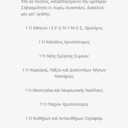
Ἐπί δέ τού­τοις, κα­τα­σπα­ζό­με­νοι τήν ὑ­με­τέ­ραν
Σε­βα­σμι­ό­τητα ἐν Κυ­ρίῳ Ἀναστάντι, δι­α­τε­λοῦ­
μεν μετ’ ἀ­γά­πης.
† Ὁ Ἀθηνῶν Ι Ε Ρ Ω Ν Υ Μ Ο Σ, Πρόεδρος
† Ὁ Χαλκίδος Χρυσόστομος
† Ὁ Νέας Σμύρνης Συμεών
† Ὁ Κερκύρας, Παξῶν καί Διαποντίων Νήσων
Νεκτάριος
† Ὁ Μεσογαίας καί Λαυρεωτικῆς Νικόλαος
† Ὁ Πατρῶν Χρυσόστομος
† Ὁ Κυθήρων καί Ἀντικυθήρων Σεραφείμ