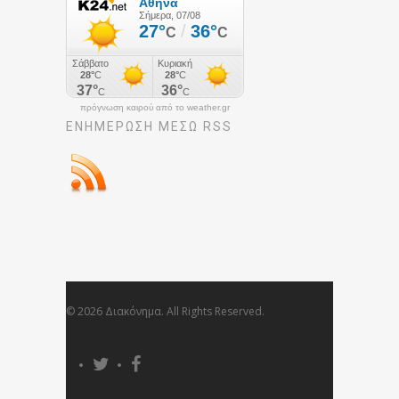
πρόγνωση καιρού από το weather.gr
ΕΝΗΜΈΡΩΣΉ ΜΕΣΩ RSS
© 2026 Διακόνημα. All Rights Reserved.