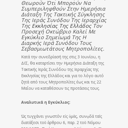
Θεωρούν Ότι Μπορούν Να
Συμπεριληφθούν Στην Ημερήσια
Διάταξη Της Τακτικής Σύγκλησης
Της Ιεράς Συνόδου Της Ιεραρχίας
Της
Εκκλησίας Της Ελλάδος
Τον
Προσεχή Οκτώβριο Καλεί Με
Εγκύκλιο Σημείωμά Της Η
Διαρκής Ιερά Συνόδου Τους
Σεβασμιωτάτους Μητροπολίτες.
Κατά την συνεδρίασή της στις 3 Ιουνίου, η
ΔΙΣ, θα καταρτίσει την Ημερήσια Διάταξη της
Τακτικής Ιεράς Συνόδου της Ιεραρχίας της
Εκκλησίας της Ελλάδος και για το λόγο αυτό
ζητά από τους Μητροπολίτες έως και τις 22
Μαΐου να καταθέσουν τις προτάσεις τους.
Αναλυτικά η Εγκύκλιος:
Ὡς τυγ­χά­νει γνω­στόν εἰς ὑ­μᾶς, συ­νῳδά ταῖς
δι­α­τά­ξεσι τοῦ ἄρ­θρου 6, παρ. 2 τοῦ Νό­μου