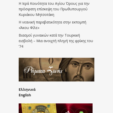
Η Ιερά Κοινότητα του Αγίου Όρους για την
πρόσφατη επίσκεψη του Πρωθυπουργού
Κυριάκου Μητσοτάκη
Η νεανική παραβατικότητα στην εκπομπή
«Άκου Φίλε»
Βιασμοί γυναικών κατά την Τουρκική
εισβολή – Μια ανοιχτή πληγή της φρίκης του
’74
Ελληνικά
English