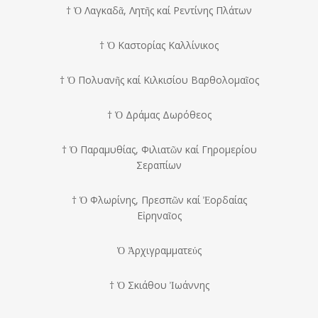
† Ὁ Λαγκαδᾶ, Λητῆς καί Ρεντίνης Πλάτων
† Ὁ Καστορίας Καλλίνικος
† Ὁ Πολυανῆς καί Κιλκισίου Βαρθολομαῖος
† Ὁ Δράμας Δωρόθεος
† Ὁ Παραμυθίας, Φιλιατῶν καί Γηρομερίου
Σεραπίων
† Ὁ Φλωρίνης, Πρεσπῶν καί Ἐορδαίας
Εἰρηναῖος
Ὁ Ἀρ­χι­γραμ­μα­τε­ύς
† Ὁ Σκι­ά­θου Ἰ­ω­άν­νης