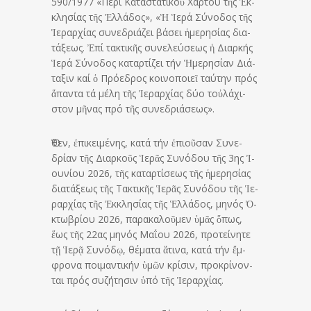
590/1977 «Περί Κα­τα­στα­τι­κοῦ Χάρ­του τῆς Ἐκ­
κλη­σίας τῆς Ἑλ­λά­δος», «Ἡ Ἱ­ερά Σύ­νο­δος τῆς
Ἱ­ε­ραρ­χίας συ­νε­δρι­ά­ζει βά­σει ἡ­με­ρη­σίας δι­α­
τά­ξεως. Ἐπί τα­κτι­κῆς συ­νε­λεύ­σεως ἡ Δι­αρ­κής
Ἱ­ερά Σύ­νο­δος κα­ταρ­τί­ζει τήν Ἡμε­ρη­σίαν Δι­ά­
τα­ξιν καί ὁ Πρό­ε­δρος κοι­νο­ποιεῖ ταύ­την πρός
ἅπαντα τά μέλη τῆς Ἱ­ε­ραρ­χίας δύο τοὐ­λά­χι­
στον μῆ­νας πρό τῆς συ­νε­δρι­ά­σεως».
Ὅ­θεν, ἐ­πι­κει­μέ­νης, κατά τήν ἐ­πι­οῦ­σαν Συ­νε­
δρίαν τῆς Δι­αρ­κοῦς Ἱ­ε­ρᾶς Συ­νό­δου τῆς 3ης Ἰ­
ου­νίου 2026, τῆς κα­ταρ­τί­σεως τῆς ἡ­με­ρη­σίας
δι­α­τά­ξεως τῆς Τα­κτι­κῆς Ἱ­ε­ρᾶς Συ­νό­δου τῆς Ἱ­ε­
ραρ­χίας τῆς Ἐκ­κλη­σίας τῆς Ἑλ­λά­δος, μη­νός Ὀ­
κτω­βρίου 2026, πα­ρα­κα­λοῦ­μεν ὑμᾶς ὅ­πως,
ἕως τῆς 22ας μη­νός Μαΐου 2026, προ­τεί­νητε
τῇ Ἱ­ερᾷ Συ­νόδῳ, θέ­ματα ἅ­τινα, κατά τήν ἔμ­
φρονα ποι­μαν­τι­κήν ὑμῶν κρί­σιν, προ­κρί­νον­
ται πρός συ­ζή­τη­σιν ὑπό τῆς Ἱε­ραρ­χίας.