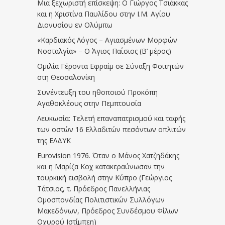
Μια ξεχωριστή επίσκεψη: Ο Γιώργος Τσιάκκας
και η Χριστίνα Παυλίδου στην Ι.Μ. Αγίου
Διονυσίου εν Ολύμπω
«Καρδιακός Λόγος – Αγιασμένων Μορφών
Νοσταλγία» – Ο Άγιος Παΐσιος (Β’ μέρος)
Ομιλία Γέροντα Εφραίμ σε Σύναξη Φοιτητών
στη Θεσσαλονίκη
Συνέντευξη του ηθοποιού Προκόπη
Αγαθοκλέους στην Πεμπτουσία
Λευκωσία: Τελετή επαναπατρισμού και ταφής
των οστών 16 Ελλαδιτών πεσόντων οπλιτών
της ΕΛΔΥΚ
Eurovision 1976. Όταν ο Μάνος Χατζηδάκης
και η Μαρίζα Κοχ κατακεραύνωσαν την
τουρκική εισβολή στην Κύπρο (Γεώργιος
Τάτσιος, τ. Πρόεδρος Πανελλήνιας
Ομοσπονδίας Πολιτιστικών Συλλόγων
Μακεδόνων, Πρόεδρος Συνδέσμου Φίλων
Οχυρού Ιστίμπεη)