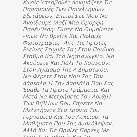
Χωρίς Υπερβολές Δοκιμάζετε Τις
Παραμονές Των Πανελληνίων
Εξετάσεων, Επιτρέψτε Μου Να
Ανοίξουμε Μαζί Μια Όμορφη
Παρένθεση: Ελάτε Να Θυμηθείτε
-ίσως Να Βρείτε Και Παλαιές
Φωτογραφίες- Από Τις Πρώτες
Εκείνες Στιγμές Σας Στον Παιδικό
Σταθμό Και Στο Νηπιαγωγείο. Να
Ακούσετε Και Πάλι Το Κουδούνι
Στον Αγιασμό Της Α΄ Δημοτικού,
Να Φέρετε Στον Νού Σας Τον
Δάσκαλο Ή Την Δασκάλα Που Σας
Έμαθε Τα Πρώτα Γράμματα. Και
Μετά Να Μετρήσετε Τον Αριθμό
Των Βιβλίων Που Έπρεπε Να
Μελετήσετε Στα Χρόνια Του
Γυμνασίου Και Του Λυκείου, Τα
Μαθήματα Που Σας Δυσκόλεψαν,
Αλλά Και Τις Ωραίες Παρέες Με
Τους Συμμαθητές Και Τις