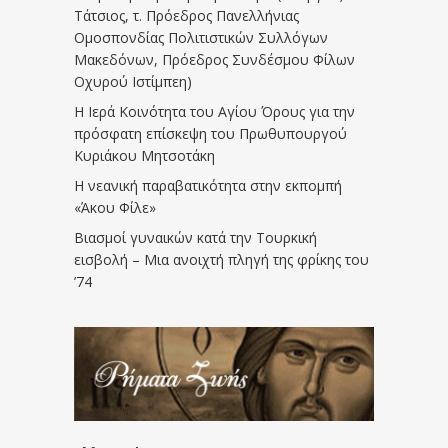
Τάτσιος, τ. Πρόεδρος Πανελλήνιας
Ομοσπονδίας Πολιτιστικών Συλλόγων
Μακεδόνων, Πρόεδρος Συνδέσμου Φίλων
Οχυρού Ιστίμπεη)
Η Ιερά Κοινότητα του Αγίου Όρους για την
πρόσφατη επίσκεψη του Πρωθυπουργού
Κυριάκου Μητσοτάκη
Η νεανική παραβατικότητα στην εκπομπή
«Άκου Φίλε»
Βιασμοί γυναικών κατά την Τουρκική
εισβολή – Μια ανοιχτή πληγή της φρίκης του
’74