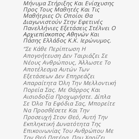
Μήνυμα Στήριξης Και Ενίσχυσης
Προς Τους Μαθητές Και Τις
Μαθήτριες Οι Οποίοι Θα
Διαγωνιστούν Στην Εφετινές
Πανελλήνιες Εξετάσεις Στέλνει Ο
Αρχιεπίσκοπος Αθηνών
Και
Πάσης Ελλάδος Κ.κ. Ιερώνυμος.
“Σε Κάθε Περίπτωση Η
Απογοήτευση Δεν Ταιριάζει Σε
Νέους Ανθρώπους, Άλλωστε Το
Αποτέλεσμα Αυτών Των
Εξετάσεων Δεν Επηρεάζει
Απαραίτητα Όλη Την Μελλοντική
Πορεία Σας. Με Θάρρος Και
Αισιοδοξία Προχωρήστε. Δίπλα
Σε Όλα Τα Εφόδια Σας, Μπορείτε
Να Προσθέσετε Και Την
Προσευχή Στον Θεό, Αυτή Την
Εκπληκτική Δυνατότητα Της
Επικοινωνίας Του Ανθρώπου Με
Τον Θεό Πατέρα, Που Χαρίζει