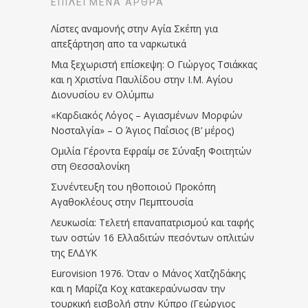
ΕΠΙΛΕΓΜΈΝΑ ΆΡΘΡΑ
Λίστες αναμονής στην Αγία Σκέπη για
απεξάρτηση απο τα ναρκωτικά
Μια ξεχωριστή επίσκεψη: Ο Γιώργος Τσιάκκας
και η Χριστίνα Παυλίδου στην Ι.Μ. Αγίου
Διονυσίου εν Ολύμπω
«Καρδιακός Λόγος – Αγιασμένων Μορφών
Νοσταλγία» – Ο Άγιος Παΐσιος (Β’ μέρος)
Ομιλία Γέροντα Εφραίμ σε Σύναξη Φοιτητών
στη Θεσσαλονίκη
Συνέντευξη του ηθοποιού Προκόπη
Αγαθοκλέους στην Πεμπτουσία
Λευκωσία: Τελετή επαναπατρισμού και ταφής
των οστών 16 Ελλαδιτών πεσόντων οπλιτών
της ΕΛΔΥΚ
Eurovision 1976. Όταν ο Μάνος Χατζηδάκης
και η Μαρίζα Κοχ κατακεραύνωσαν την
τουρκική εισβολή στην Κύπρο (Γεώργιος