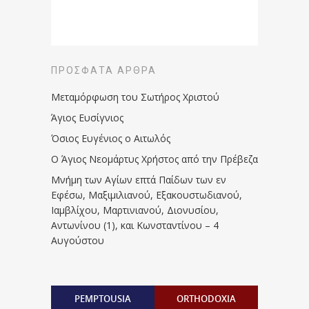
ΠΡΌΣΦΑΤΑ ΆΡΘΡΑ
Μεταμόρφωση του Σωτήρος Χριστού
Άγιος Ευσίγνιος
Όσιος Ευγένιος ο Αιτωλός
Ο Άγιος Νεομάρτυς Χρήστος από την Πρέβεζα
Μνήμη των Aγίων επτά Παίδων των εν
Eφέσω, Mαξιμιλιανού, Eξακουστωδιανού,
Iαμβλίχου, Mαρτινιανού, Διονυσίου,
Aντωνίνου (1), και Kωνσταντίνου – 4
Αυγούστου
PEMPTOUSIA
ORTHODOXIA