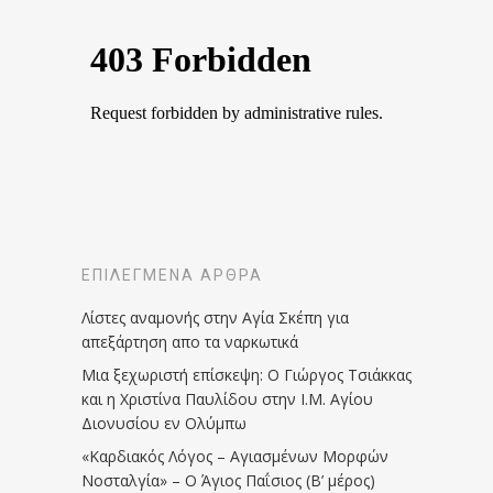
ΕΠΙΛΕΓΜΈΝΑ ΆΡΘΡΑ
Λίστες αναμονής στην Αγία Σκέπη για
απεξάρτηση απο τα ναρκωτικά
Μια ξεχωριστή επίσκεψη: Ο Γιώργος Τσιάκκας
και η Χριστίνα Παυλίδου στην Ι.Μ. Αγίου
Διονυσίου εν Ολύμπω
«Καρδιακός Λόγος – Αγιασμένων Μορφών
Νοσταλγία» – Ο Άγιος Παΐσιος (Β’ μέρος)