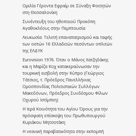
Ομιλία Γέροντα Εφραίμ σε Σύναξη Φοιτητών
στη Θεσσαλονίκη
Συνέντευξη του ηθοποιού Προκόπη
Αγαθοκλέους στην Πεμπτουσία
Λευκωσία: Τελετή επαναπατρισμού και ταφής
των οστών 16 Ελλαδιτών πεσόντων οπλιτών
της ΕΛΔΥΚ
Eurovision 1976. Όταν ο Μάνος Χατζηδάκης
και η Μαρίζα Κοχ κατακεραύνωσαν την
τουρκική εισβολή στην Κύπρο (Γεώργιος
Τάτσιος, τ. Πρόεδρος Πανελλήνιας
Ομοσπονδίας Πολιτιστικών Συλλόγων
Μακεδόνων, Πρόεδρος Συνδέσμου Φίλων
Οχυρού Ιστίμπεη)
Η Ιερά Κοινότητα του Αγίου Όρους για την
πρόσφατη επίσκεψη του Πρωθυπουργού
Κυριάκου Μητσοτάκη
Η νεανική παραβατικότητα στην εκπομπή