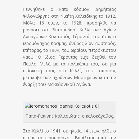
Γεννήθηκε ο κατά κόσμον Δημήτριος
Ψιλογιώργης στη Νικήτη Χαλκιδικής το 1912.
Μόλις 16 ετών, το 1928, προσήλθε να
μονάσει στο Βατοπεδινό Κελλί των Αγίων
Αναργύρων-Κολιτσούς. Γέροντάς του ήταν ο
ιερομόναχος Κοσμάς, άνδρας λίαν αυστηρός,
κτήτορας, το 1904, του ωραίου, πετρόκτιστου
ναού. Ο ίδιος Γέροντας είχε δεχθεί τον
Παύλο Μελά με τα παλικάρια του, σε μία
επίσκεψή τους στο Κελλί, τους οποίους
μετάλαβε των αχράντων Μυστηρίων κατά την
έναρξη του Μακεδονικού Αγώνα.
Παπα-Γιάννης Κολιτσιώτης, ο καλοκάγαθος.
Στο Κελλί το 1941, σε ηλικία 14 ετών, ήλθε ο
μετέπειτα ιερομόναχος Βασίλειος από την