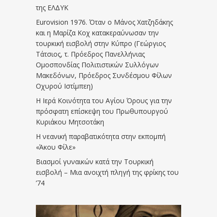
της ΕΛΔΥΚ
Eurovision 1976. Όταν ο Μάνος Χατζηδάκης
και η Μαρίζα Κοχ κατακεραύνωσαν την
τουρκική εισβολή στην Κύπρο (Γεώργιος
Τάτσιος, τ. Πρόεδρος Πανελλήνιας
Ομοσπονδίας Πολιτιστικών Συλλόγων
Μακεδόνων, Πρόεδρος Συνδέσμου Φίλων
Οχυρού Ιστίμπεη)
Η Ιερά Κοινότητα του Αγίου Όρους για την
πρόσφατη επίσκεψη του Πρωθυπουργού
Κυριάκου Μητσοτάκη
Η νεανική παραβατικότητα στην εκπομπή
«Άκου Φίλε»
Βιασμοί γυναικών κατά την Τουρκική
εισβολή – Μια ανοιχτή πληγή της φρίκης του
’74