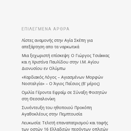
ΕΠΙΛΕΓΜΈΝΑ ΆΡΘΡΑ
Λίστες αναμονής στην Αγία Σκέπη για
απεξάρτηση απο τα ναρκωτικά
Μια ξεχωριστή επίσκεψη: Ο Γιώργος Τσιάκκας
και η Χριστίνα Παυλίδου στην Ι.Μ. Αγίου
Διονυσίου εν Ολύμπω
«Καρδιακός Λόγος – Αγιασμένων Μορφών
Νοσταλγία» – Ο Άγιος Παΐσιος (Β’ μέρος)
Ομιλία Γέροντα Εφραίμ σε Σύναξη Φοιτητών
στη Θεσσαλονίκη
Συνέντευξη του ηθοποιού Προκόπη
Αγαθοκλέους στην Πεμπτουσία
Λευκωσία: Τελετή επαναπατρισμού και ταφής
των οστών 16 Ελλαδιτών πεσόντων οπλιτών