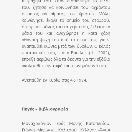
πετραχήλι του. Όταν αισθάνθηκε το τέλος
του, ζήτησε να κοινωνήσει του αχράντου
σώματος και αίματος του Χριστού. Μόλις
κοινώνησε, έκανε το σημείο του σταυρού,
σταύρωσε μόνος του τα χέρια του, έκλεισε τα
μάτια του και αναχώρησε η κατά χάρη
αθάνατη ψυχή του από το σώμα του, για ν’
αναπαυθεί αιώνια μετά των δικαίων. Ο καλός
υποτακτικός του, παπα-Βασίλης († 2002),
έπραξε ακριβώς όλα τα δέοντα για την εξόδιο
ακολουθία, την ταφή και τα μνημόσυνά του.
Ανεπαύθη εν Κυρίω στις 4.6.1994.
Πηγές – Βιβλιογραφία
Μοναχολόγιον Ιεράς Μονής Βατοπεδίου.
Γιάννη Μαρίνου, Κολιτσού, Κελλίον «Άγιοι