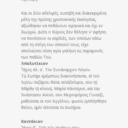
Και οι δύο αδελφές, ευσεβή και διακεκριμένα
μέλη της πρώτης χριστιανικής Εκκλησίας,
αξιώθηκαν να πεθάνουν ειρηνικά και όχι εν
διωγμώ. Διότι ο Κύριος δεν θέλησε ν’ αφήσει
να πονέσουν οι καρδιές, των οποίων κάτω
από τη στέγη του σπιτιού τους, είχε
απολαύσει τόση αγία γαλήνη τις παραμονές
των παθών Του.
Ἀπολυτίκιον
Ἦχος πλ. α´. Τὸν Συνάναρχον Λόγον.
Τῷ Σωτῆρι ἀμέμπτως διακονήσασαι, αἱ τοῦ
Ἁγίου Λαζάρου θεῖαι αὐτάδελφοι, σὺν τῇ
Μάρθᾳ τῇ κλεινῇ, Μαρία πάνσεμνε, καὶ τὴν
Ἀνάστασιν Αὐτοῦ, σὺν Μυροφόροις Γυναιξί,
μαθοῦσαι ἐκ τοῦ Ἀγγέλου, φωτὸς ἐμπλήσθητε
θείου, ἡμῖν αἰτοῦσαι τὰ σωτήρια.
Κοντάκιον
Ἦχος β´. Τοῖς τῶν αἱμάτων σου.