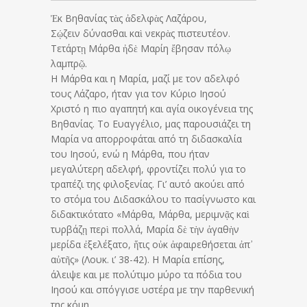
Ἐκ Βηθανίας τὰς ἀδελφὰς Λαζάρου,
Σῴζειν δύνασθαι καὶ νεκρὰς πιστευτέον.
Τετάρτῃ Μάρθα ἠδὲ Μαρίη ἔβησαν πόλῳ
λαμπρῷ.
Η Μάρθα και η Μαρία, μαζί με τον αδελφό
τους Λάζαρο, ήταν για τον Κύριο Ιησού
Χριστό η πιο αγαπητή και αγία οικογένεια της
Βηθανίας. Το Ευαγγέλιο, μας παρουσιάζει τη
Μαρία να απορροφάται από τη διδασκαλία
του Ιησού, ενώ η Μάρθα, που ήταν
μεγαλύτερη αδελφή, φροντίζει πολύ για το
τραπέζι της φιλοξενίας. Γι’ αυτό ακούει από
το στόμα του Διδασκάλου το πασίγνωστο και
διδακτικότατο «Μάρθα, Μάρθα, μεριμνᾷς καὶ
τυρβάζῃ περὶ πολλά, Μαρία δὲ τὴν ἀγαθὴν
μερίδα ἐξελέξατο, ἥτις οὐκ ἀφαιρεθήσεται ἀπ᾿
αὐτῆς» (Λουκ. ι’ 38-42). Η Μαρία επίσης,
άλειψε και με πολύτιμο μύρο τα πόδια του
Ιησού και σπόγγισε υστέρα με την παρθενική
της κόμη.