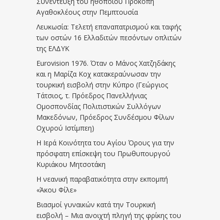
Συνέντευξη του ηθοποιού Προκόπη
Αγαθοκλέους στην Πεμπτουσία
Λευκωσία: Τελετή επαναπατρισμού και ταφής
των οστών 16 Ελλαδιτών πεσόντων οπλιτών
της ΕΛΔΥΚ
Eurovision 1976. Όταν ο Μάνος Χατζηδάκης
και η Μαρίζα Κοχ κατακεραύνωσαν την
τουρκική εισβολή στην Κύπρο (Γεώργιος
Τάτσιος, τ. Πρόεδρος Πανελλήνιας
Ομοσπονδίας Πολιτιστικών Συλλόγων
Μακεδόνων, Πρόεδρος Συνδέσμου Φίλων
Οχυρού Ιστίμπεη)
Η Ιερά Κοινότητα του Αγίου Όρους για την
πρόσφατη επίσκεψη του Πρωθυπουργού
Κυριάκου Μητσοτάκη
Η νεανική παραβατικότητα στην εκπομπή
«Άκου Φίλε»
Βιασμοί γυναικών κατά την Τουρκική
εισβολή – Μια ανοιχτή πληγή της φρίκης του