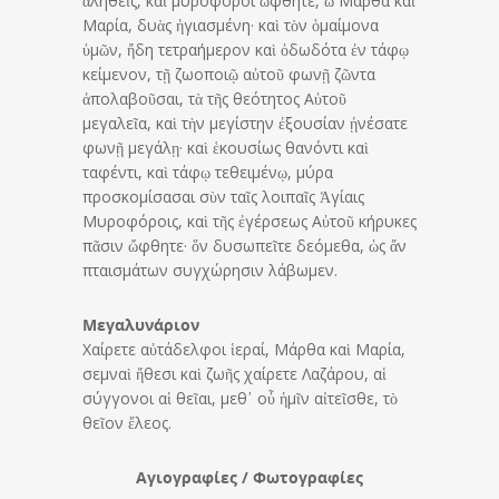
ἀληθεῖς, καὶ μυροφόροι ὤφθητε, ὦ Μάρθα καὶ
Μαρία, δυὰς ἡγιασμένη· καὶ τὸν ὁμαίμονα
ὑμῶν, ἤδη τετραήμερον καὶ ὀδωδότα ἐν τάφῳ
κείμενον, τῇ ζωοποιῷ αὐτοῦ φωνῇ ζῶντα
ἀπολαβοῦσαι, τὰ τῆς θεότητος Αὐτοῦ
μεγαλεῖα, καὶ τὴν μεγίστην ἐξουσίαν ᾐνέσατε
φωνῇ μεγάλῃ· καὶ ἑκουσίως θανόντι καὶ
ταφέντι, καὶ τάφῳ τεθειμένῳ, μύρα
προσκομίσασαι σὺν ταῖς λοιπαῖς Ἁγίαις
Μυροφόροις, καὶ τῆς ἐγέρσεως Αὐτοῦ κήρυκες
πᾶσιν ὤφθητε· ὅν δυσωπεῖτε δεόμεθα, ὡς ἄν
πταισμάτων συγχώρησιν λάβωμεν.
Μεγαλυνάριον
Χαίρετε αὐτάδελφοι ἱεραί, Μάρθα καὶ Μαρία,
σεμναὶ ἤθεσι καὶ ζωῆς χαίρετε Λαζάρου, αἱ
σύγγονοι αἱ θεῖαι, μεθ᾿ οὗ ἡμῖν αἰτεῖσθε, τὸ
θεῖον ἔλεος.
Αγιογραφίες / Φωτογραφίες