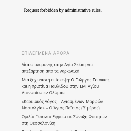
ΕΠΙΛΕΓΜΈΝΑ ΆΡΘΡΑ
Λίστες αναμονής στην Αγία Σκέπη για
απεξάρτηση απο τα ναρκωτικά
Μια ξεχωριστή επίσκεψη: Ο Γιώργος Τσιάκκας
και η Χριστίνα Παυλίδου στην Ι.Μ. Αγίου
Διονυσίου εν Ολύμπω
«Καρδιακός Λόγος – Αγιασμένων Μορφών
Νοσταλγία» – Ο Άγιος Παΐσιος (Β’ μέρος)
Ομιλία Γέροντα Εφραίμ σε Σύναξη Φοιτητών
στη Θεσσαλονίκη