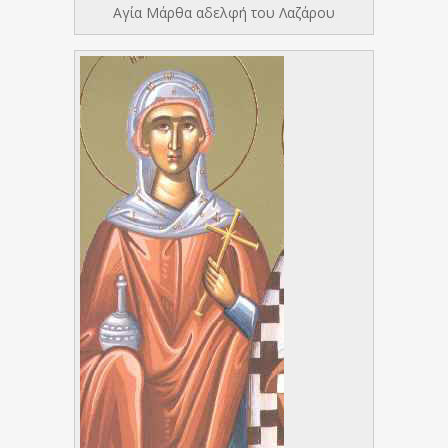
Αγία Μάρθα αδελφή του Λαζάρου