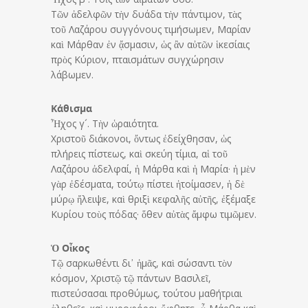
Τῶν ἀδελφῶν τὴν δυάδα τὴν πάντιμον, τὰς
τοῦ Λαζάρου συγγόνους τιμήσωμεν, Μαρίαν
καὶ Μάρθαν ἐν ᾄσμασιν, ὡς ἂν αὐτῶν ἱκεσίαις
πρὸς Κύριον, πταισμάτων συγχώρησιν
λάβωμεν.
Κάθισμα
Ἦχος γ´. Τὴν ὡραιότητα.
Χριστοῦ διάκονοι, ὄντως ἐδείχθησαν, ὡς
πλήρεις πίστεως, καὶ σκεύη τίμια, αἱ τοῦ
Λαζάρου ἀδελφαί, ἡ Μάρθα καὶ ἡ Μαρία· ἡ μὲν
γὰρ ἐδέσματα, τούτῳ πίστει ἡτοίμασεν, ἡ δὲ
μύρῳ ἤλειψε, καὶ θριξὶ κεφαλῆς αὐτῆς, ἐξέμαξε
Κυρίου τοὺς πόδας· ὅθεν αὐτὰς ἄμφω τιμῶμεν.
Ὁ Οἶκος
Τῷ σαρκωθέντι δι᾿ ἡμᾶς, καὶ σώσαντι τὸν
κόσμον, Χριστῷ τῷ πάντων Βασιλεῖ,
πιστεύσασαι προθύμως, τούτου μαθήτριαι