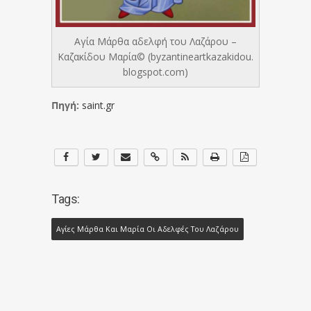
Αγία Μάρθα αδελφή του Λαζάρου –
Καζακίδου Μαρία© (byzantineartkazakidou.
blogspot.com)
Πηγή:
saint.gr
Tags:
Αγίες Μάρθα Και Μαρία Οι Αδελφές Του Λαζάρου