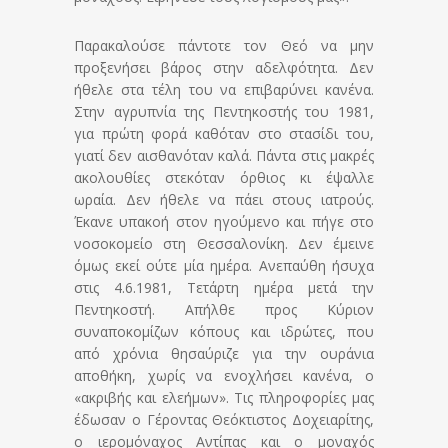
Παρακαλούσε πάντοτε τον Θεό να μην
προξενήσει βάρος στην αδελφότητα. Δεν
ήθελε στα τέλη του να επιβαρύνει κανένα.
Στην αγρυπνία της Πεντηκοστής του 1981,
για πρώτη φορά καθόταν στο στασίδι του,
γιατί δεν αισθανόταν καλά. Πάντα στις μακρές
ακολουθίες στεκόταν όρθιος κι έψαλλε
ωραία. Δεν ήθελε να πάει στους ιατρούς.
Έκανε υπακοή στον ηγούμενο και πήγε στο
νοσοκομείο στη Θεσσαλονίκη. Δεν έμεινε
όμως εκεί ούτε μία ημέρα. Ανεπαύθη ήσυχα
στις 4.6.1981, Τετάρτη ημέρα μετά την
Πεντηκοστή. Απήλθε προς Κύριον
συναποκομίζων κόπους και ιδρώτες, που
από χρόνια θησαύριζε για την ουράνια
αποθήκη, χωρίς να ενοχλήσει κανένα, ο
«ακριβής και ελεήμων». Τις πληροφορίες μας
έδωσαν ο Γέροντας Θεόκτιστος Δοχειαρίτης,
ο ιερομόναχος Αντίπας και ο μοναχός