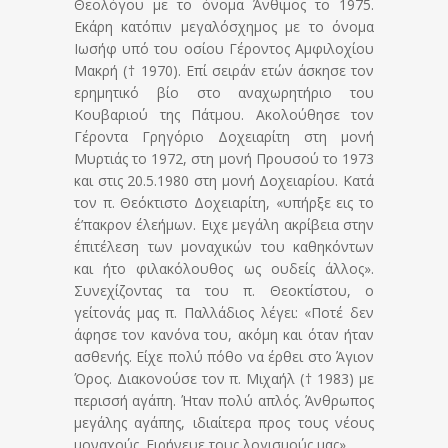
Θεολόγου με το όνομα Άνθιμος το 1975.
Εκάρη κατόπιν μεγαλόσχημος με το όνομα
Ιωσήφ υπό του οσίου Γέροντος Αμφιλοχίου
Μακρή († 1970). Επί σειράν ετών άσκησε τον
ερημητικό βίο στο αναχωρητήριο του
Κουβαριού της Πάτμου. Ακολούθησε τον
Γέροντα Γρηγόριο Δοχειαρίτη στη μονή
Μυρτιάς το 1972, στη μονή Προυσού το 1973
και στις 20.5.1980 στη μονή Δοχειαρίου. Κατά
τον π. Θεόκτιστο Δοχειαρίτη, «υπήρξε εις το
έ’πακρον έλεήμων. Ειχε μεγάλη ακρίβεια στην
έπιτέλεση των μοναχικών του καθηκόντων
και ήτο φιλακόλουθος ως ουδείς άλλος».
Συνεχίζοντας τα του π. Θεοκτίστου, ο
γείτονάς μας π. Παλλάδιος λέγει: «Ποτέ δεν
άφησε τον κανόνα του, ακόμη και όταν ήταν
ασθενής. Είχε πολύ πόθο να έρθει στο Άγιον
Όρος. Διακονούσε τον π. Μιχαήλ († 1983) με
περισσή αγάπη. Ήταν πολύ απλός. Άνθρωπος
μεγάλης αγάπης, ιδιαίτερα προς τους νέους
μοναχούς. Ειρήνευε τους λογισμούς μας».