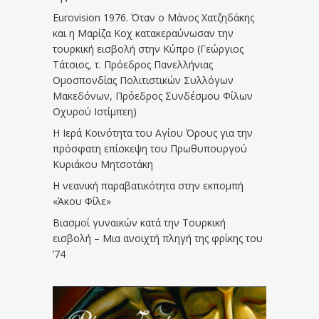
Eurovision 1976. Όταν ο Μάνος Χατζηδάκης
και η Μαρίζα Κοχ κατακεραύνωσαν την
τουρκική εισβολή στην Κύπρο (Γεώργιος
Τάτσιος, τ. Πρόεδρος Πανελλήνιας
Ομοσπονδίας Πολιτιστικών Συλλόγων
Μακεδόνων, Πρόεδρος Συνδέσμου Φίλων
Οχυρού Ιστίμπεη)
Η Ιερά Κοινότητα του Αγίου Όρους για την
πρόσφατη επίσκεψη του Πρωθυπουργού
Κυριάκου Μητσοτάκη
Η νεανική παραβατικότητα στην εκπομπή
«Άκου Φίλε»
Βιασμοί γυναικών κατά την Τουρκική
εισβολή – Μια ανοιχτή πληγή της φρίκης του
’74