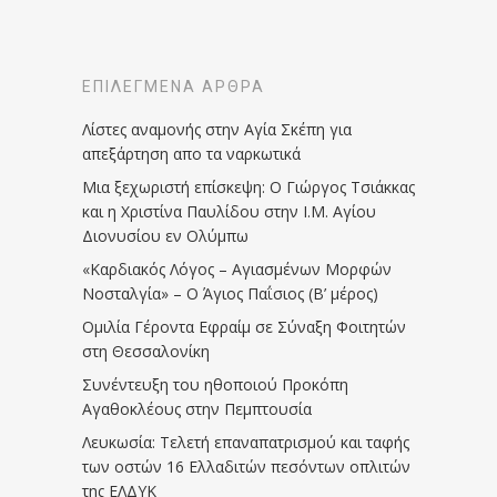
ΕΠΙΛΕΓΜΈΝΑ ΆΡΘΡΑ
Λίστες αναμονής στην Αγία Σκέπη για
απεξάρτηση απο τα ναρκωτικά
Μια ξεχωριστή επίσκεψη: Ο Γιώργος Τσιάκκας
και η Χριστίνα Παυλίδου στην Ι.Μ. Αγίου
Διονυσίου εν Ολύμπω
«Καρδιακός Λόγος – Αγιασμένων Μορφών
Νοσταλγία» – Ο Άγιος Παΐσιος (Β’ μέρος)
Ομιλία Γέροντα Εφραίμ σε Σύναξη Φοιτητών
στη Θεσσαλονίκη
Συνέντευξη του ηθοποιού Προκόπη
Αγαθοκλέους στην Πεμπτουσία
Λευκωσία: Τελετή επαναπατρισμού και ταφής
των οστών 16 Ελλαδιτών πεσόντων οπλιτών
της ΕΛΔΥΚ