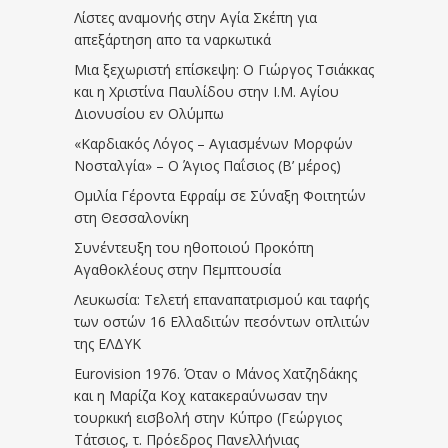
Λίστες αναμονής στην Αγία Σκέπη για
απεξάρτηση απο τα ναρκωτικά
Μια ξεχωριστή επίσκεψη: Ο Γιώργος Τσιάκκας
και η Χριστίνα Παυλίδου στην Ι.Μ. Αγίου
Διονυσίου εν Ολύμπω
«Καρδιακός Λόγος – Αγιασμένων Μορφών
Νοσταλγία» – Ο Άγιος Παΐσιος (Β’ μέρος)
Ομιλία Γέροντα Εφραίμ σε Σύναξη Φοιτητών
στη Θεσσαλονίκη
Συνέντευξη του ηθοποιού Προκόπη
Αγαθοκλέους στην Πεμπτουσία
Λευκωσία: Τελετή επαναπατρισμού και ταφής
των οστών 16 Ελλαδιτών πεσόντων οπλιτών
της ΕΛΔΥΚ
Eurovision 1976. Όταν ο Μάνος Χατζηδάκης
και η Μαρίζα Κοχ κατακεραύνωσαν την
τουρκική εισβολή στην Κύπρο (Γεώργιος
Τάτσιος, τ. Πρόεδρος Πανελλήνιας