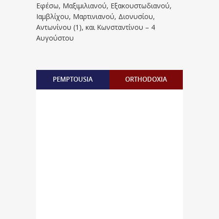
Eφέσω, Mαξιμιλιανού, Eξακουστωδιανού,
Iαμβλίχου, Mαρτινιανού, Διονυσίου,
Aντωνίνου (1), και Kωνσταντίνου – 4
Αυγούστου
PEMPTOUSIA
ORTHODOXIA