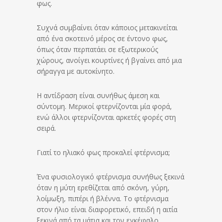
φως.
Συχνά συμβαίνει όταν κάποιος μετακινείται
από ένα σκοτεινό μέρος σε έντονο φως,
όπως όταν περπατάει σε εξωτερικούς
χώρους, ανοίγει κουρτίνες ή βγαίνει από μια
σήραγγα με αυτοκίνητο.
Η αντίδραση είναι συνήθως άμεση και
σύντομη. Μερικοί φτερνίζονται μία φορά,
ενώ άλλοι φτερνίζονται αρκετές φορές στη
σειρά.
Γιατί το ηλιακό φως προκαλεί φτέρνισμα;
Ένα φυσιολογικό φτέρνισμα συνήθως ξεκινά
όταν η μύτη ερεθίζεται από σκόνη, γύρη,
λοίμωξη, πιπέρι ή βλέννα. Το φτέρνισμα
στον ήλιο είναι διαφορετικό, επειδή η αιτία
ξεκινά από τα μάτια και τον εγκέφαλο.