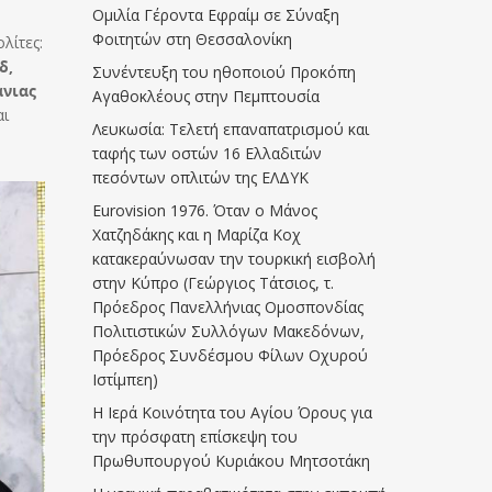
Ομιλία Γέροντα Εφραίμ σε Σύναξη
Φοιτητών στη Θεσσαλονίκη
λίτες:
δ,
Συνέντευξη του ηθοποιού Προκόπη
άνιας
Αγαθοκλέους στην Πεμπτουσία
αι
Λευκωσία: Τελετή επαναπατρισμού και
ταφής των οστών 16 Ελλαδιτών
πεσόντων οπλιτών της ΕΛΔΥΚ
Eurovision 1976. Όταν ο Μάνος
Χατζηδάκης και η Μαρίζα Κοχ
κατακεραύνωσαν την τουρκική εισβολή
στην Κύπρο (Γεώργιος Τάτσιος, τ.
Πρόεδρος Πανελλήνιας Ομοσπονδίας
Πολιτιστικών Συλλόγων Μακεδόνων,
Πρόεδρος Συνδέσμου Φίλων Οχυρού
Ιστίμπεη)
Η Ιερά Κοινότητα του Αγίου Όρους για
την πρόσφατη επίσκεψη του
Πρωθυπουργού Κυριάκου Μητσοτάκη