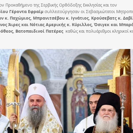
τον Προκαθήμενο της Σερβικής Ορθόδοξης Εκκλησίας και τον
δίου Γέροντα Εφραίμ
συλλειτούργησαν οι Σεβασμιώτατοι Μητροπο
ων κ. Παχώμιος, Μπρανιτσέβου κ. Ιγνάτιος, Κρούσεβατς κ. Δαβί
ένος Άιρες και Νότιας Αμερικής κ. Κύριλλος, Όσιγεκ και Μπαρ
Ιερόθεος, Βατοπαιδινοί Πατέρες
καθώς και πολυάριθμοι κληρικοί κ