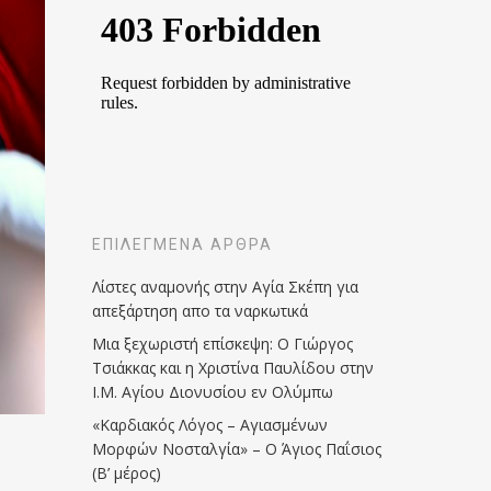
ΕΠΙΛΕΓΜΈΝΑ ΆΡΘΡΑ
Λίστες αναμονής στην Αγία Σκέπη για
απεξάρτηση απο τα ναρκωτικά
Μια ξεχωριστή επίσκεψη: Ο Γιώργος
Τσιάκκας και η Χριστίνα Παυλίδου στην
Ι.Μ. Αγίου Διονυσίου εν Ολύμπω
«Καρδιακός Λόγος – Αγιασμένων
Μορφών Νοσταλγία» – Ο Άγιος Παΐσιος
(Β’ μέρος)