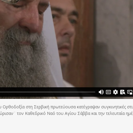
ου Ορθοδοξία στη Σερβική πρωτεύουσα κατέγραψαν συγκινητικές στι
μύρισαν¨ τον Καθεδρικό Ναό του Αγίου Σάββα και την τελευταία ημ