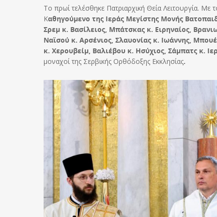
Το πρωί τελέσθηκε Πατριαρχική Θεία Λειτουργία. Με 
Κ
αθηγούμενο της Ιεράς Μεγίστης Μονής Βατοπαι
Σρεμ κ. Βασίλειος, Μπάτσκας κ. Ειρηναίος, Βρανι
Ναϊσού κ. Αρσένιος, Σλαυονίας κ. Ιωάννης, Μπου
κ. Χερουβείμ, Βαλιέβου κ. Ησύχιος, Σάμπατς κ. 
μοναχοί της Σερβικής Ορθόδοξης Εκκλησίας
.