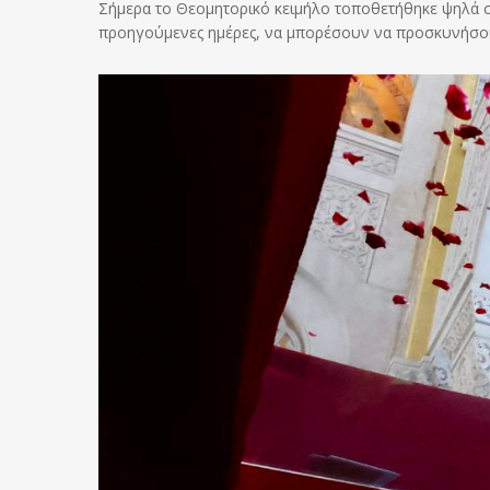
Σήμερα το Θεομητορικό κειμήλο τοποθετήθηκε ψηλά σ
προηγούμενες ημέρες, να μπορέσουν να προσκυνήσο