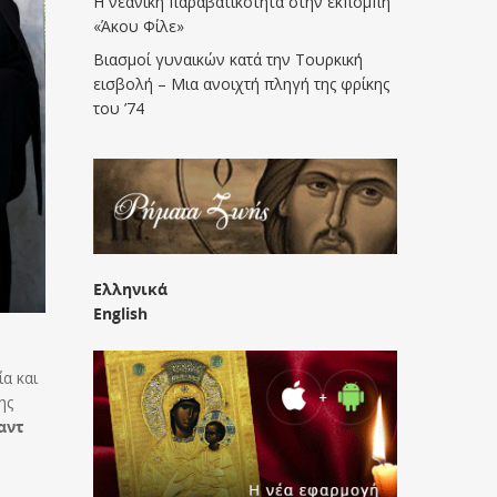
Η νεανική παραβατικότητα στην εκπομπή
«Άκου Φίλε»
Βιασμοί γυναικών κατά την Τουρκική
εισβολή – Μια ανοιχτή πληγή της φρίκης
του ’74
Ελληνικά
English
α και
ης
αντ