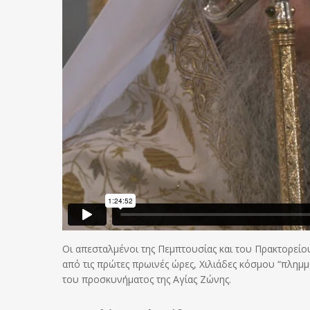
Οι απεσταλμένοι της Πεμπτουσίας και του Πρακτορεί
από τις πρώτες πρωινές ώρες, Χιλιάδες κόσμου “πλημ
του προσκυνήματος της Αγίας Ζώνης.