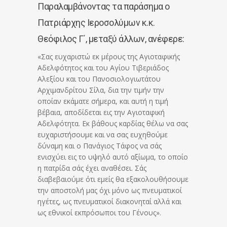
Παραλαμβάνοντας τα παράσημα ο
Πατριάρχης Ιεροσολύμων κ.κ.
Θεόφιλος Γ΄, μεταξύ άλλων, ανέφερε:
«Σας ευχαριστώ εκ μέρους της Αγιοταφικής
Αδελφότητος και του Αγίου Τιβεριάδος
Αλεξίου και του Πανοσιολογιωτάτου
Αρχιμανδρίτου Σίλα, δια την τιμήν την
οποίαν εκάματε σήμερα, και αυτή η τιμή
βέβαια, αποδίδεται εις την Αγιοταφική
Αδελφότητα. Εκ βάθους καρδίας θέλω να σας
ευχαριστήσουμε και να σας ευχηθούμε
δύναμη και ο Πανάγιος Τάφος να σάς
ενισχύει εις το υψηλό αυτό αξίωμα, το οποίο
η πατρίδα σάς έχει αναθέσει. Σάς
διαβεβαιούμε ότι εμείς θα εξακολουθήσουμε
την αποστολή μας όχι μόνο ως πνευματικοί
ηγέτες, ως πνευματικοί διακονηταί αλλά και
ως εθνικοί εκπρόσωποι του Γένους».