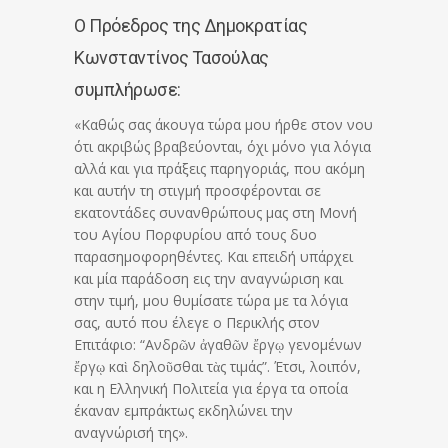
Ο Πρόεδρος της Δημοκρατίας
Κωνσταντίνος Τασούλας
συμπλήρωσε:
«Καθώς σας άκουγα τώρα μου ήρθε στον νου
ότι ακριβώς βραβεύονται, όχι μόνο για λόγια
αλλά και για πράξεις παρηγοριάς, που ακόμη
και αυτήν τη στιγμή προσφέρονται σε
εκατοντάδες συνανθρώπους μας στη Μονή
του Αγίου Πορφυρίου από τους δυο
παρασημοφορηθέντες. Και επειδή υπάρχει
και μία παράδοση εις την αναγνώριση και
στην τιμή, μου θυμίσατε τώρα με τα λόγια
σας, αυτό που έλεγε ο Περικλής στον
Επιτάφιο: “Ανδρῶν ἀγαθῶν ἔργῳ γενομένων
ἔργῳ καὶ δηλοῦσθαι τὰς τιμάς”. Έτσι, λοιπόν,
και η Ελληνική Πολιτεία για έργα τα οποία
έκαναν εμπράκτως εκδηλώνει την
αναγνώρισή της».