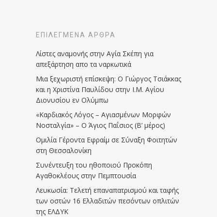
ΕΠΙΛΕΓΜΈΝΑ ΆΡΘΡΑ
Λίστες αναμονής στην Αγία Σκέπη για
απεξάρτηση απο τα ναρκωτικά
Μια ξεχωριστή επίσκεψη: Ο Γιώργος Τσιάκκας
και η Χριστίνα Παυλίδου στην Ι.Μ. Αγίου
Διονυσίου εν Ολύμπω
«Καρδιακός Λόγος – Αγιασμένων Μορφών
Νοσταλγία» – Ο Άγιος Παΐσιος (Β’ μέρος)
Ομιλία Γέροντα Εφραίμ σε Σύναξη Φοιτητών
στη Θεσσαλονίκη
Συνέντευξη του ηθοποιού Προκόπη
Αγαθοκλέους στην Πεμπτουσία
Λευκωσία: Τελετή επαναπατρισμού και ταφής
των οστών 16 Ελλαδιτών πεσόντων οπλιτών
της ΕΛΔΥΚ