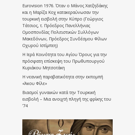
Eurovision 1976. Όταν ο Μάνος Χατζηδάκης
και η Μαρίζα Κοχ κατακεραύνωσαν την
τουρκική εισβολή στην Κύπρο (Γεώργιος
Τάτσιος, τ. Πρόεδρος Πανελλήνιας
Ομοσπονδίας Πολιτιστικών Συλλόγων
Μακεδόνων, Πρόεδρος Συνδέσμου Φίλων
Οχυρού Ιστίμπεη)
Η Ιερά Κοινότητα του Αγίου Όρους για την
πρόσφατη επίσκεψη του Πρωθυπουργού
Κυριάκου Μητσοτάκη
Η νεανική παραβατικότητα στην εκπομπή
«Άκου Φίλε»
Βιασμοί γυναικών κατά την Τουρκική
εισβολή – Μια ανοιχτή πληγή της φρίκης του
’74