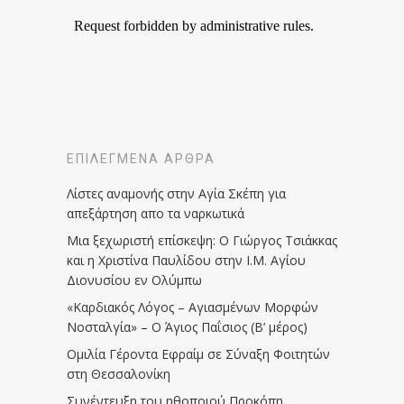
ΕΠΙΛΕΓΜΈΝΑ ΆΡΘΡΑ
Λίστες αναμονής στην Αγία Σκέπη για
απεξάρτηση απο τα ναρκωτικά
Μια ξεχωριστή επίσκεψη: Ο Γιώργος Τσιάκκας
και η Χριστίνα Παυλίδου στην Ι.Μ. Αγίου
Διονυσίου εν Ολύμπω
«Καρδιακός Λόγος – Αγιασμένων Μορφών
Νοσταλγία» – Ο Άγιος Παΐσιος (Β’ μέρος)
Ομιλία Γέροντα Εφραίμ σε Σύναξη Φοιτητών
στη Θεσσαλονίκη
Συνέντευξη του ηθοποιού Προκόπη