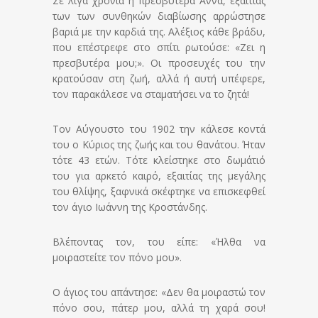
Σε λίγα χρόνια η πρεσβυτέρα Άννα, εξαιτίας
των των συνθηκών διαβίωσης αρρώστησε
βαριά με την καρδιά της. Αλέξιος κάθε βράδυ,
που επέστρεφε στο σπίτι ρωτούσε: «Ζει η
πρεσβυτέρα μου;». Οι προσευχές του την
κρατούσαν στη ζωή, αλλά ή αυτή υπέφερε,
τον παρακάλεσε να σταματήσει να το ζητά!
Τον Αύγουστο του 1902 την κάλεσε κοντά
του ο Κύριος της ζωής και του θανάτου. Ήταν
τότε 43 ετών. Τότε κλείστηκε στο δωμάτιό
του για αρκετό καιρό, εξαιτίας της μεγάλης
του θλίψης, ξαφνικά σκέφτηκε να επισκεφθεί
τον άγιο Ιωάννη της Κροστάνδης.
Βλέποντας τον, του είπε: «Ήλθα να
μοιραστείτε τον πόνο μου».
Ο άγιος του απάντησε: «Δεν θα μοιραστώ τον
πόνο σου, πάτερ μου, αλλά τη χαρά σου!