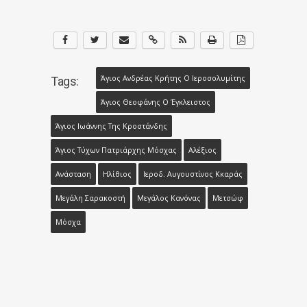
Άγιος Ανδρέας Κρήτης Ο Ιεροσολυμίτης
Tags:
Άγιος Θεοφάνης Ο Έγκλειστος
Άγιος Ιωάννης Της Κροστάνδης
Άγιος Τύχων Πατριάρχης Μόσχας
Αλέξιος
Ανάσταση
Ηλίθιος
Ιεροδ. Αυγουστίνος Κκαράς
Μεγάλη Σαρακοστή
Μεγάλος Κανόνας
Μετσώφ
Μόσχα