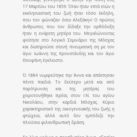
17 Μαρτίου του 1859. Όταν ήταν επτά ετών η
εκκλησιαστική του ζωή ήταν τόσο έκδηλη,
που τον φώναζαν όσιο Αλεξάκη»! Ο πρώτος
άνθρωπος που τον δίδαξε την ορθόδοξη
ήταν η ενάρετη μητέρα του. Μεγαλώνοντας
φοίτησε στο λογικό Σεμινάριο της Μόσχας
και διατηρούσε στενή πνευματική ση με τον
άγιο Ιωάννη της Κρονστάνδης και τον άγιο
Θεοφάνη έγκλειστο.
Ό 1884 νυμφεύτηκε την Άννα και απέκτησαν
πέντε παιδιά. Το δεύτερο μετά και από
παρότρυνση και της μητέρας του
χειροτονήθηκε Ιερέας στον Ι.Ν. του αγίου
Νικολάου, στην καρδιά Μόσχας. Κύριο
χαρακτηριστικό της οικογενειακής του ζωής η
φτώχεια, αλλά αυτό δεν εμπόδιζε την
πλούσια φιλανθρωπική δράση.