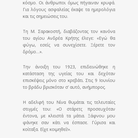
κόσμο. Οι άνθρωποι όμως πήγαιναν κρυφά.
Για λόγους ασφαλείας έκαψε τα ημερολόγια
και τις σημειώσεις του.
Τη Μ. Σαρακοστή, διαβάζοντας τον κανόνα
του αγίου Ανδρέα Κρήτης έλεγε: «Εγώ θα
φύγω, εσείς να συνεχίσετε. Ξέρετε τον
δρόμο…».
Την άνοιξη του 1923, επιδεινώθηκε η
κατάσταση της υγείας του και δεχόταν
επισκέψεις μόνο στο κρεβάτι. Στις 9 Ιουνίου
το βράδυ βρισκόταν σ’ αυτό, ανήμπορος.
Η αδελφή του Νίνα θυμάται τις τελευταίες
στιγμές του: «Ο στάρετς προσευχόταν
έντονα, με κλειστά τα μάτια. Ξάφνου μου
φάνηκε σαν κάτι να έσπασε. Γύρισα και
κοίταξα. Είχε κοιμηθεί!».