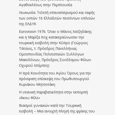
Αγαθοκλέους στην Πεμπτουσία
Λευκωσία: Τελετή επαναπατρισμού και ταφής
των οστών 16 Ελλαδιτών πεσόντων οπλιτών
της ΕΛΔΥΚ
Eurovision 1976. Όταν ο Μάνος Χατζηδάκης
και η Μαρίζα Κοχ κατακεραύνωσαν την
τουρκική εισβολή στην Κύπρο (Γεώργιος
Τάτσιος, τ. Πρόεδρος Πανελλήνιας
Ομοσπονδίας Πολιτιστικών Συλλόγων
Μακεδόνων, Πρόεδρος Συνδέσμου Φίλων
Οχυρού Ιστίμπεη)
Η Ιερά Κοινότητα του Αγίου Όρους για την
πρόσφατη επίσκεψη του Πρωθυπουργού
Κυριάκου Μητσοτάκη
Η νεανική παραβατικότητα στην εκπομπή
«Άκου Φίλε»
Βιασμοί γυναικών κατά την Τουρκική
εισβολή – Μια ανοιχτή πληγή της φρίκης του