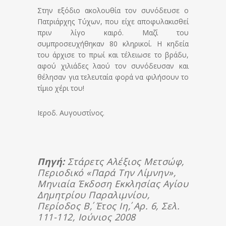
Στην εξόδιο ακολουθία τον συνόδευσε ο
Πατριάρχης Τύχων, που είχε αποφυλακισθεί
πριν λίγο καιρό. Μαζί του
συμπροσευχήθηκαν 80 κληρικοί. Η κηδεία
του άρχισε το πρωί και τέλειωσε το βράδυ,
αφού χιλιάδες λαού τον συνόδευσαν και
θέλησαν για τελευταία φορά να φιλήσουν το
τίμιο χέρι του!
Ιεροδ. Αυγουστίνος.
Πηγή:
Στάρετς Αλέξιος Μετσώφ,
Περιοδικό «Παρά Την Λίμνην»,
Μηνιαία Έκδοση Εκκλησίας Αγίου
Δημητρίου Παραλιμνίου,
Περίοδος Β΄, Έτος Ιη΄, Αρ. 6, Σελ.
111-112, Ιούνιος 2008