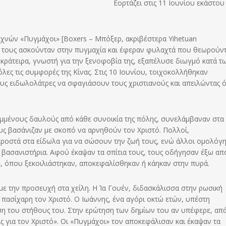
Εορτάζει στις 11 Ιουνίου εκάστου
 τεχνών «Πυγμάχοι» [Boxers – Μπόξερ, ακριβέστερα Yihetuan
λη τους ασκούνταν στην πυγμαχία και έφεραν φυλαχτά που θεωρούν
κράτειρα, γνωστή για την ξενοφοβία της, εξαπέλυσε διωγμό κατά τ
λες τις συμφορές της Κίνας. Στις 10 Ιουνίου, τοιχοκολλήθηκαν
υς ειδωλολάτρες να σφαγιάσουν τους χριστιανούς και απειλώντας 
αμμένους δαυλούς από κάθε συνοικία της πόλης, συνελάμβαναν στα 
υς βασάνιζαν με σκοπό να αρνηθούν τον Χριστό. Πολλοί,
προστά στα είδωλα για να σώσουν την ζωή τους, ενώ άλλοι ομολόγ
ά βασανιστήρια. Αφού έκαψαν τα σπίτια τους, τους οδήγησαν έξω απ
 όπου ξεκοιλιάστηκαν, αποκεφαλίσθηκαν ή κάηκαν στην πυρά.
ε την προσευχή στα χείλη. Η Ία Γουέν, διδασκάλισσα στην ρωσική
πασίχαρη τον Χριστό. Ο Ιωάννης, ένα αγόρι οκτώ ετών, υπέστη
η του στήθους του. Στην ερώτηση των δημίων του αν υπέφερε, απ
ς για τον Χριστό». Οι «Πυγμάχοι» τον αποκεφάλισαν και έκαψαν τα