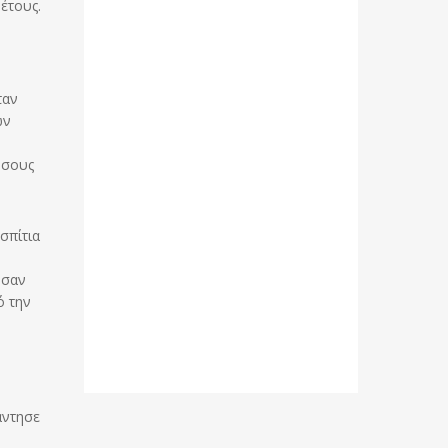
 έτους.
ταν
ων
όσους
σπίτια
ησαν
ό την
άντησε