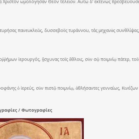
ία Χριστόν ωμολόγησαν Θεόν τέλειον. Αυτώ δ’ εκτενώς πρεσβεύουσ
αρτυρήσας πανευκλεῶς, δυσσεβοῦς τυράννου, τάς μηχανὰς συνθλίψας
ῤῥήμων ἱερουργός, ᾔσχυνας τοῖς ἄθλοις, σὺν σῷ ποιμνίῳ πάτερ, τοῦ
οφάνης ὁ ἱερεύς, σὺν πιστῷ ποιμνίῳ, ἀθλήσαντες γενναίως, Κινέζων
γραφίες / Φωτογραφίες