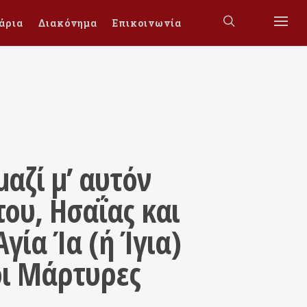
άρια
Διακόνημα
Επικοινωνία
αζί μ’ αυτόν
ου, Ησαΐας και
γία Ία (ή Ίγια)
οι Μάρτυρες