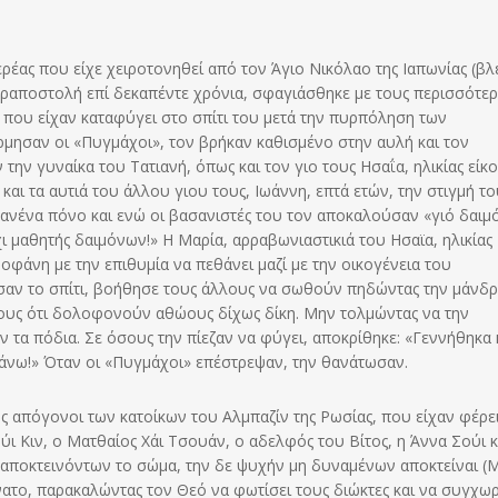
ρέας που είχε χειροτονηθεί από τον Άγιο Νικόλαο της Ιαπωνίας (βλ
εραποστολή επί δεκαπέντε χρόνια, σφαγιάσθηκε με τους περισσότε
, που είχαν καταφύγει στο σπίτι του μετά την πυρπόληση των
μησαν οι «Πυγμάχοι», τον βρήκαν καθισμένο στην αυλή και τον
ην γυναίκα του Τατιανή, όπως και τον γιο τους Ησαΐα, ηλικίας είκο
και τα αυτιά του άλλου γιου τους, Ιωάννη, επτά ετών, την στιγμή τ
κανένα πόνο και ενώ οι βασανιστές του τον αποκαλούσαν «γιό δαι
χι μαθητής δαιμόνων!» Η Μαρία, αρραβωνιαστικιά του Ησαϊα, ηλικίας
οφάνη με την επιθυμία να πεθάνει μαζί με την οικογένεια του
σαν το σπίτι, βοήθησε τους άλλους να σωθούν πηδώντας την μάνδρ
τους ότι δολοφονούν αθώους δίχως δίκη. Μην τολμώντας να την
 τα πόδια. Σε όσους την πίεζαν να φύγει, αποκρίθηκε: «Γεννήθηκα
θάνω!» Όταν οι «Πυγμάχοι» επέστρεψαν, την θανάτωσαν.
 απόγονοι των κατοίκων του Αλμπαζίν της Ρωσίας, που είχαν φέρει
ύι Κιν, ο Ματθαίος Χάι Τσουάν, ο αδελφός του Βίτος, η Άννα Σούι κ
 αποκτεινόντων το σώμα, την δε ψυχήν μη δυναμένων αποκτείναι (
άνατο, παρακαλώντας τον Θεό να φωτίσει τους διώκτες και να συγχω