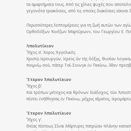
τα αμαρτήματα τους. Από τις χίλιες ψυχές που αποτελ
γεγονότα τριακόσιες, από τις οποίες διακόσιες είκοσ
Περισσότερες λεπτομέρειες για τη ζωή αυτών των αγί
Ορθοδόξων Κινέζων Μαρτύρων», του Γεωργίου Ε. Πιπ
Ἀπολυτίκιον
Ἦχος α’. Χορὸς Ἀγγελικός.
Χριστῷ ἱερουργῶν, ἱερεὺς ὢν τῆς δόξῃς, θυσίαν λογικ
ποιμνίῳ σοῦ, πάτερ Τσί-Σοὺνγκ ἐν Πεκίνω, ὅθεν πρεσβ
Ἕτερον Ἀπολυτίκιον
Ἦχος β’.
Καὶ τρόπων μέτοχος καὶ θρόνων διάδοχος, τῶν Ἀποστό
πίστει ἐνήθλησας ἐν Πεκίνω, μέχρις αἵματος, ἱερομάρ
Ἕτερον Ἀπολυτίκιον
Ἦχος γ’.
Θείας πίστεως Σίναι Μάρτυρες πατρώαν πλάνην κατα