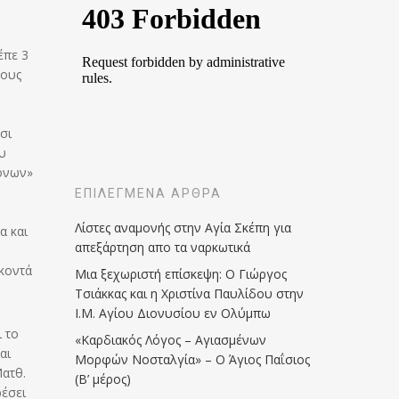
έπε 3
ρους
σι
ου
μόνων»
ΕΠΙΛΕΓΜΈΝΑ ΆΡΘΡΑ
Λίστες αναμονής στην Αγία Σκέπη για
α και
απεξάρτηση απο τα ναρκωτικά
 κοντά
Μια ξεχωριστή επίσκεψη: Ο Γιώργος
Τσιάκκας και η Χριστίνα Παυλίδου στην
Ι.Μ. Αγίου Διονυσίου εν Ολύμπω
 το
«Καρδιακός Λόγος – Αγιασμένων
αι
Μορφών Νοσταλγία» – Ο Άγιος Παΐσιος
Ματθ.
(Β’ μέρος)
ρέσει