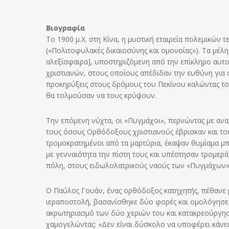
Βιογραφία
Το 1900 μ.Χ. στη Κίνα, η μυστική εταιρεία πολεμικών
(«Πολιτοφυλακές δικαιοσύνης και ομονοίας»). Τα μέ
αλεξίσφαιρα], υποστηριζόμενη από την επίκληρο αυτο
χριστιανών, στους οποίους απέδιδαν την ευθύνη για ό
προκηρύξεις στους δρόμους του Πεκίνου καλώντας το
θα τολμούσαν να τους κρύψουν.
Την επόμενη νύχτα, οι «Πυγμάχοι», περνώντας με αν
τους όσους Ορθόδοξους χριστιανούς έβρισκαν και το
τρομοκρατημένοι από τα μαρτύρια, έκαψαν θυμίαμα μ
με γενναιότητα την πίστη τους και υπέστησαν τρομερ
πόλη, στους ειδωλολατρικούς ναούς των «Πυγμάχων»,
Ο Παύλος Γουάν, ένας ορθόδοξος κατηχητής, πέθανε μ
ιεραποστολή, βασανίσθηκε δύο φορές και ομολόγησε 
ακρωτηριασμό των δύο χεριών του και κατακρεούργησ
χαμογελώντας: «Δεν είναι δύσκολο να υποφέρει κάνει