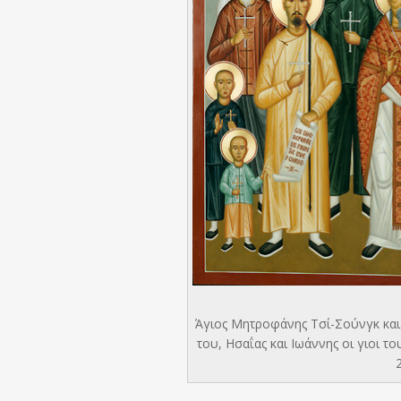
Άγιος Μητροφάνης Τσί-Σούνγκ και 
του, Ησαΐας και Ιωάννης οι γιοι τ