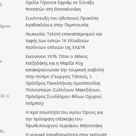
Ομιλία Γέροντα Εφραίμ σε Σύναξη
ά
Φοιτητών στη Θεσσαλονίκη
Συνέντευξη του ηθοποιού Προκόπη
Αγαθοκλέους στην Πεμπτουσία
άριον
Λευκωσία: Τελετή επαναπατρισμού και
ταφής των οστών 16 Ελλαδιτών
πεσόντων οπλιτών της ΕΛΔΥΚ
Eurovision 1976. Όταν ο Μάνος
ν
Χατζηδάκης και η Μαρίζα Κοχ
κατακεραύνωσαν την τουρκική εισβολή
στην Κύπρο (Γεώργιος Τάτσιος, τ.
Πρόεδρος Πανελλήνιας Ομοσπονδίας
Πολιτιστικών Συλλόγων Μακεδόνων,
δι’ ο
Πρόεδρος Συνδέσμου Φίλων Οχυρού
Ιστίμπεη)
Η Ιερά Κοινότητα του Αγίου Όρους για
την πρόσφατη επίσκεψη του
Πρωθυπουργού Κυριάκου Μητσοτάκη
αν,
Η νεανική παραβατικότητα στην εκπομπή