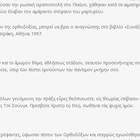
ούσαν την ρωσική ιεραποστολή στο Πεκίνο, χάθηκαν κατά τα αιματηρ
ι δύο έλαβαν τον αμάραντο στέφανο του μαρτυρίου.
ων της ορθοδοξίας, μπορεί να βρει ο αναγνώστης στο βιβλίο «Συναξ
εράκη, Αθήναι 1997.
ὴν καὶ τὸ ἄμωμον θῦμα, ἀθλήσεως στάδιον, σεαυτὸν προσενήνοχας σὺ
εῦε, ὑπὲρ τῶν πίστει ὑμνούντων τὴν παντιμον μνήμην σοῦ.
λων γενόμενος τὴν πράξῃ εὗρες θεόπνευστε, εἰς θεωρίας ἐπίβασιν· 
τυς Τσὶ-Σούνγκ. Πρεσβεῦε Χριστῷ τῷ Θεῷ, σωθῆναι τάς ψυχὰς ἡμῶν.
στρέψαντες, ύψωσαν πίστιν των Ορθοδόξων και στερρώς ηγωνίσθησ