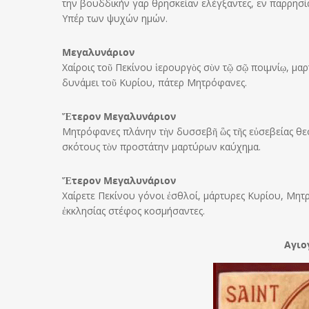
την βουδδικήν γαρ θρησκείαν ελέγξαντες, εν παρρησ
Υπέρ των ψυχών ημών.
Μεγαλυνάριον
Χαίροις τοῦ Πεκίνου ἱερουργὸς σὺν τῷ σῷ ποιμνίῳ, μ
δυνάμει τοῦ Κυρίου, πάτερ Μητρόφανες.
Ἕτερον Μεγαλυνάριον
Μητρόφανες πλάνην τὴν δυσσεβῆ ὣς τῆς εὐσεβείας θεο
σκότους τὸν προστάτην μαρτύρων καύχημα.
Ἕτερον Μεγαλυνάριον
Χαίρετε Πεκίνου γόνοι ἐσθλοί, μάρτυρες Κυρίου, Μητρ
ἐκκλησίας στέφος κοσμήσαντες.
Αγιο