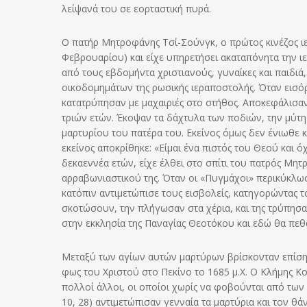
λείψανά του σε εορταστική πυρά.
Ο πατήρ Μητροφάνης Τσί-Σούνγκ, ο πρώτος κινέζος ιε
Φεβρουαρίου) και είχε υπηρετήσει ακαταπόνητα την ι
από τους εβδομήντα χριστιανούς, γυναίκες και παιδιά
οικοδομημάτων της ρωσικής ιεραποστολής. Όταν εισόρ
κατατρύπησαν με μαχαιριές στο στήθος. Αποκεφάλισαν τ
τριών ετών. Έκοψαν τα δάχτυλα των ποδιών, την μύτη 
μαρτυρίου του πατέρα του. Εκείνος όμως δεν ένιωθε 
εκείνος αποκρίθηκε: «Είμαι ένα πιστός του Θεού και ό
δεκαεννέα ετών, είχε έλθει στο σπίτι του πατρός Μητρ
αρραβωνιαστικού της. Όταν οι «Πυγμάχοι» περικύκλω
κατόπιν αντιμετώπισε τους εισβολείς, κατηγορώντας 
σκοτώσουν, την πλήγωσαν στα χέρια, και της τρύπησαν
στην εκκλησία της Παναγίας Θεοτόκου και εδώ θα πε
Μεταξύ των αγίων αυτών μαρτύρων βρίσκονταν επίσης
φως του Χριστού στο Πεκίνο το 1685 μ.Χ. Ο Κλήμης Κο
πολλοί άλλοι, οι οποίοι χωρίς να φοβούνται από των
10, 28) αντιμετώπισαν γενναία τα μαρτύρια και τον θ