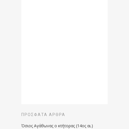
ΠΡΌΣΦΑΤΑ ΆΡΘΡΑ
Όσιος Αγάθωνας ο κτήτορας (14ος αι.)