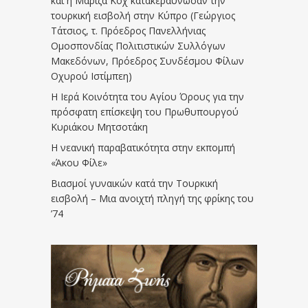
και η Μαρίζα Κοχ κατακεραύνωσαν την
τουρκική εισβολή στην Κύπρο (Γεώργιος
Τάτσιος, τ. Πρόεδρος Πανελλήνιας
Ομοσπονδίας Πολιτιστικών Συλλόγων
Μακεδόνων, Πρόεδρος Συνδέσμου Φίλων
Οχυρού Ιστίμπεη)
Η Ιερά Κοινότητα του Αγίου Όρους για την
πρόσφατη επίσκεψη του Πρωθυπουργού
Κυριάκου Μητσοτάκη
Η νεανική παραβατικότητα στην εκπομπή
«Άκου Φίλε»
Βιασμοί γυναικών κατά την Τουρκική
εισβολή – Μια ανοιχτή πληγή της φρίκης του
’74