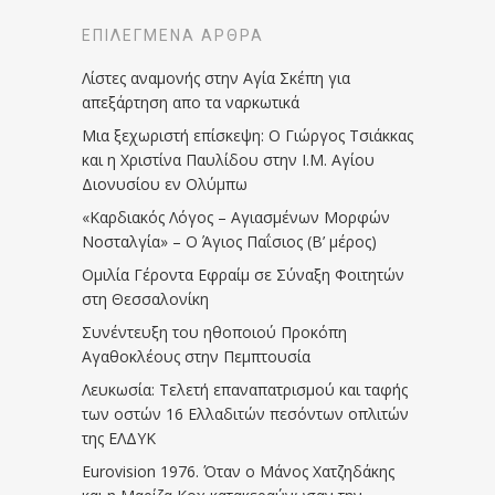
ΕΠΙΛΕΓΜΈΝΑ ΆΡΘΡΑ
Λίστες αναμονής στην Αγία Σκέπη για
απεξάρτηση απο τα ναρκωτικά
Μια ξεχωριστή επίσκεψη: Ο Γιώργος Τσιάκκας
και η Χριστίνα Παυλίδου στην Ι.Μ. Αγίου
Διονυσίου εν Ολύμπω
«Καρδιακός Λόγος – Αγιασμένων Μορφών
Νοσταλγία» – Ο Άγιος Παΐσιος (Β’ μέρος)
Ομιλία Γέροντα Εφραίμ σε Σύναξη Φοιτητών
στη Θεσσαλονίκη
Συνέντευξη του ηθοποιού Προκόπη
Αγαθοκλέους στην Πεμπτουσία
Λευκωσία: Τελετή επαναπατρισμού και ταφής
των οστών 16 Ελλαδιτών πεσόντων οπλιτών
της ΕΛΔΥΚ
Eurovision 1976. Όταν ο Μάνος Χατζηδάκης