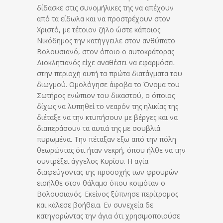
δίδασκε στις συνομήλικες της να απέχουν
από τα είδωλα και να προστρέχουν στον
Χριστό, με τέτοιον ζήλο ώστε κάποιος
Νικόδημος την κατήγγειλε στον ανθύπατο
Βολουσιανό, στον όποιο ο αυτοκράτορας
Διοκλητιανός είχε αναθέσει να εφαρμόσει
στην περιοχή αυτή τα πρώτα διατάγματα του
διωγμού.
Ομολόγησε άφοβα το Όνομα του
Σωτήρος ενώπιον του δικαστού, ο όποιος
δίχως να λυπηθεί το νεαρόν της ηλικίας της
διέταξε να την κτυπήσουν με βέργες και να
διαπεράσουν τα αυτιά της με σουβλιά
πυρωμένα. Την πέταξαν εξω από την πόλη
θεωρώντας ότι ήταν νεκρή, όπου ήλθε να την
συντρέξει άγγελος Κυρίου. Η αγία
διαφεύγοντας της προσοχής των φρουρών
εισήλθε στον θάλαμο όπου κοιμόταν ο
Βολουσιανός. Εκείνος ξύπνησε περίτρομος
και κάλεσε βοήθεια. Εν συνεχεία δε
κατηγορώντας την άγια ότι χρησιμοποιούσε