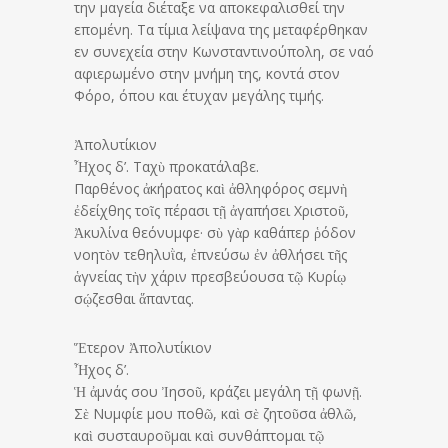
την μαγεία διέταξε να αποκεφαλισθεί την
επομένη. Τα τίμια λείψανα της μεταφέρθηκαν
εν συνεχεία στην Κωνσταντινούπολη, σε ναό
αφιερωμένο στην μνήμη της, κοντά στον
Φόρο, όπου και έτυχαν μεγάλης τιμής.
Ἀπολυτίκιον
Ἦχος δ’. Ταχὺ προκατάλαβε.
Παρθένος ἀκήρατος καὶ ἀθληφόρος σεμνὴ
ἐδείχθης τοῖς πέρασι τῇ ἀγαπήσει Χριστοῦ,
Ἀκυλίνα θεόνυμφε· σὺ γὰρ καθάπερ ῥόδον
νοητὸν τεθηλυῒα, ἐπνεύσω ἐν ἀθλήσει τῆς
ἁγνείας τὴν χάριν πρεσβεύουσα τῷ Κυρίῳ
σῴζεσθαι ἅπαντας.
Ἕτερον Ἀπολυτίκιον
Ἦχος δ’.
Ἡ ἀμνάς σου Ἰησοῦ, κράζει μεγάλη τῇ φωνῇ.
Σὲ Νυμφίε μου ποθῶ, καὶ σὲ ζητοῦσα ἀθλῶ,
καὶ συσταυροῦμαι καὶ συνθάπτομαι τῷ