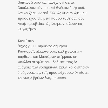
βαπτισμῷ σου· καὶ πάσχω διὰ σέ, ὡς
βασιλεύσω σὺν σοί, καὶ θνήσκω ὑπὲρ σοῦ,
ἵνα καὶ ζήσω ἐν σοί· ἀλλ᾽ ὡς θυσίαν ἄμωμον
προσδέχου τὴν μετὰ πόθου τυθεῖσάν σοι.
Αὐτῆς πρεσβείαις, ὡς ἐλεήμων, σῶσον τὰς
ψυχὰς ἡμῶν.
Κοντάκιον
Ἦχος γ’ . Ἡ Παρθένος σήμερον.
Ραντισμοῖς αἱμάτων σου, καθηγνισμένην
παρθένε, καὶ Μαρτύρων στέμμασι, σὲ
Ἀκυλίνα στεφθείσαν, δέδωκε, τοῖς ἐν
ἀνάγκαις τῶν νοσημάτων, ἴασιν, καὶ σωτηρίαν
ὁ σὸς νυμφίος, τοῖς προστρέχουσιν ἐν πίστει,
Χριστὸς ὁ βρύων ζωὴν αἰώνιον.