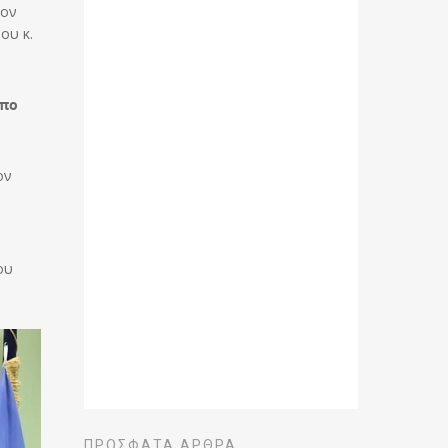
τον
ου κ.
οπο
ον
ου
ΠΡΌΣΦΑΤΑ ΆΡΘΡΑ