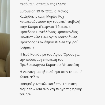
πεσόντων οπλιτών της ΕΛΔΥΚ
Eurovision 1976. Όταν ο Μάνος
Χατζηδάκης και η Μαρίζα Κοχ
κατακεραύνωσαν την τουρκική εισβολή
στην Κύπρο (Γεώργιος Τάτσιος, τ.
Πρόεδρος Πανελλήνιας Ομοσπονδίας
Πολιτιστικών Συλλόγων Μακεδόνων,
Πρόεδρος Συνδέσμου Φίλων Οχυρού
Ιστίμπεη)
Η Ιερά Κοινότητα του Αγίου Όρους για
την πρόσφατη επίσκεψη του
Πρωθυπουργού Κυριάκου Μητσοτάκη
Η νεανική παραβατικότητα στην εκπομπή
«Άκου Φίλε»
Βιασμοί γυναικών κατά την Τουρκική
εισβολή – Μια ανοιχτή πληγή της φρίκης
του ’74