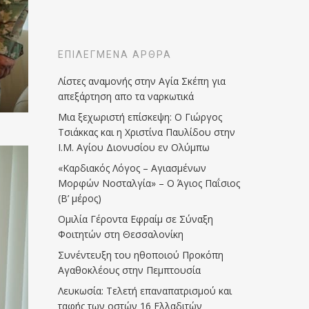
ΕΠΙΛΕΓΜΈΝΑ ΆΡΘΡΑ
Λίστες αναμονής στην Αγία Σκέπη για
απεξάρτηση απο τα ναρκωτικά
Μια ξεχωριστή επίσκεψη: Ο Γιώργος
Τσιάκκας και η Χριστίνα Παυλίδου στην
Ι.Μ. Αγίου Διονυσίου εν Ολύμπω
«Καρδιακός Λόγος – Αγιασμένων
Μορφών Νοσταλγία» – Ο Άγιος Παΐσιος
(Β’ μέρος)
Ομιλία Γέροντα Εφραίμ σε Σύναξη
Φοιτητών στη Θεσσαλονίκη
Συνέντευξη του ηθοποιού Προκόπη
Αγαθοκλέους στην Πεμπτουσία
Λευκωσία: Τελετή επαναπατρισμού και
ταφής των οστών 16 Ελλαδιτών