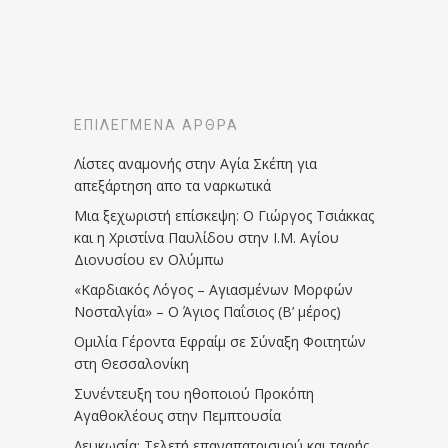
ΕΠΙΛΕΓΜΈΝΑ ΆΡΘΡΑ
Λίστες αναμονής στην Αγία Σκέπη για
απεξάρτηση απο τα ναρκωτικά
Μια ξεχωριστή επίσκεψη: Ο Γιώργος Τσιάκκας
και η Χριστίνα Παυλίδου στην Ι.Μ. Αγίου
Διονυσίου εν Ολύμπω
«Καρδιακός Λόγος – Αγιασμένων Μορφών
Νοσταλγία» – Ο Άγιος Παΐσιος (Β’ μέρος)
Ομιλία Γέροντα Εφραίμ σε Σύναξη Φοιτητών
στη Θεσσαλονίκη
Συνέντευξη του ηθοποιού Προκόπη
Αγαθοκλέους στην Πεμπτουσία
Λευκωσία: Τελετή επαναπατρισμού και ταφής