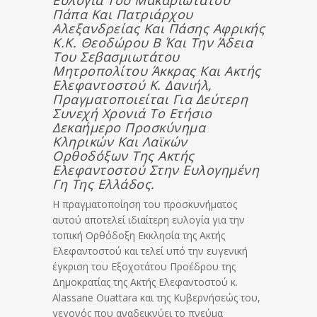
Ευλογία Του Μακαριωτάτου
Πάπα Και Πατριάρχου
Αλεξανδρείας Και Πάσης Αφρικής
Κ.κ. Θεοδώρου Β΄ Και Την Άδεια
Του Σεβασμιωτάτου
Μητροπολίτου Άκκρας Και Ακτής
Ελεφαντοστού Κ. Δανιήλ,
Πραγματοποιείται Για Δεύτερη
Συνεχή Χρονιά Το Ετήσιο
Δεκαήμερο Προσκύνημα
Κληρικών Και Λαϊκών
Ορθοδόξων Της Ακτής
Ελεφαντοστού Στην Ευλογημένη
Γη Της Ελλάδος.
Η πραγματοποίηση του προσκυνήματος
αυτού αποτελεί ιδιαίτερη ευλογία για την
τοπική Ορθόδοξη Εκκλησία της Ακτής
Ελεφαντοστού και τελεί υπό την ευγενική
έγκριση του Εξοχοτάτου Προέδρου της
Δημοκρατίας της Ακτής Ελεφαντοστού κ.
Alassane Ouattara και της Κυβερνήσεώς του,
γεγονός που αναδεικνύει το πνεύμα