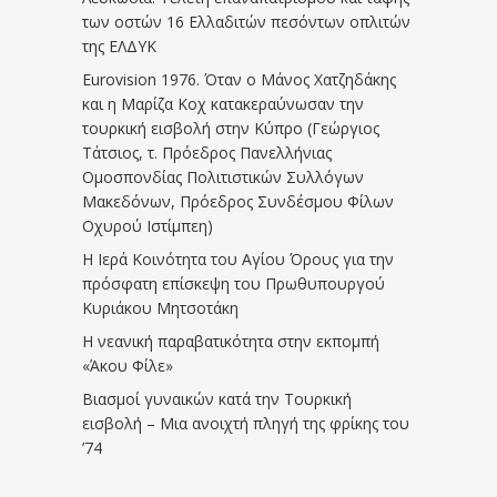
των οστών 16 Ελλαδιτών πεσόντων οπλιτών
της ΕΛΔΥΚ
Eurovision 1976. Όταν ο Μάνος Χατζηδάκης
και η Μαρίζα Κοχ κατακεραύνωσαν την
τουρκική εισβολή στην Κύπρο (Γεώργιος
Τάτσιος, τ. Πρόεδρος Πανελλήνιας
Ομοσπονδίας Πολιτιστικών Συλλόγων
Μακεδόνων, Πρόεδρος Συνδέσμου Φίλων
Οχυρού Ιστίμπεη)
Η Ιερά Κοινότητα του Αγίου Όρους για την
πρόσφατη επίσκεψη του Πρωθυπουργού
Κυριάκου Μητσοτάκη
Η νεανική παραβατικότητα στην εκπομπή
«Άκου Φίλε»
Βιασμοί γυναικών κατά την Τουρκική
εισβολή – Μια ανοιχτή πληγή της φρίκης του
’74