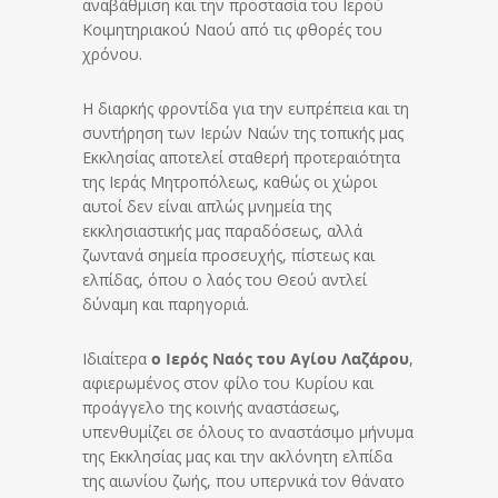
αναβάθμιση και την προστασία του Ιερού
Κοιμητηριακού Ναού από τις φθορές του
χρόνου.
Η διαρκής φροντίδα για την ευπρέπεια και τη
συντήρηση των Ιερών Ναών της τοπικής μας
Εκκλησίας αποτελεί σταθερή προτεραιότητα
της Ιεράς Μητροπόλεως, καθώς οι χώροι
αυτοί δεν είναι απλώς μνημεία της
εκκλησιαστικής μας παραδόσεως, αλλά
ζωντανά σημεία προσευχής, πίστεως και
ελπίδας, όπου ο λαός του Θεού αντλεί
δύναμη και παρηγοριά.
Ιδιαίτερα
ο Ιερός Ναός του Αγίου Λαζάρου
,
αφιερωμένος στον φίλο του Κυρίου και
προάγγελο της κοινής αναστάσεως,
υπενθυμίζει σε όλους το αναστάσιμο μήνυμα
της Εκκλησίας μας και την ακλόνητη ελπίδα
της αιωνίου ζωής, που υπερνικά τον θάνατο