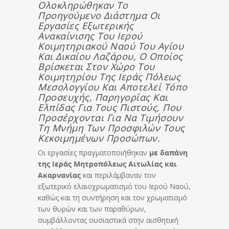
Ολοκληρώθηκαν Το
Προηγούμενο Διάστημα Οι
Εργασίες Εξωτερικής
Ανακαίνισης Του Ιερού
Κοιμητηριακού Ναού Του Αγίου
Και Δικαίου Λαζάρου, Ο Οποίος
Βρίσκεται Στον Χώρο Του
Κοιμητηρίου Της Ιεράς Πόλεως
Μεσολογγίου Και Αποτελεί Τόπο
Προσευχής, Παρηγορίας Και
Ελπίδας Για Τους Πιστούς, Που
Προσέρχονται Για Να Τιμήσουν
Τη Μνήμη Των Προσφιλών Τους
Κεκοιμημένων Προσώπων.
Οι εργασίες πραγματοποιήθηκαν
με δαπάνη
της Ιεράς Μητροπόλεως Αιτωλίας και
Ακαρνανίας
και περιλάμβαναν τον
εξωτερικό ελαιοχρωματισμό του Ιερού Ναού,
καθώς και τη συντήρηση και τον χρωματισμό
των θυρών και των παραθύρων,
συμβάλλοντας ουσιαστικά στην αισθητική