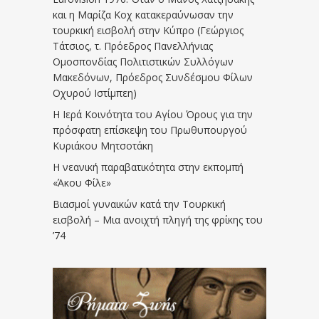
και η Μαρίζα Κοχ κατακεραύνωσαν την
τουρκική εισβολή στην Κύπρο (Γεώργιος
Τάτσιος, τ. Πρόεδρος Πανελλήνιας
Ομοσπονδίας Πολιτιστικών Συλλόγων
Μακεδόνων, Πρόεδρος Συνδέσμου Φίλων
Οχυρού Ιστίμπεη)
Η Ιερά Κοινότητα του Αγίου Όρους για την
πρόσφατη επίσκεψη του Πρωθυπουργού
Κυριάκου Μητσοτάκη
Η νεανική παραβατικότητα στην εκπομπή
«Άκου Φίλε»
Βιασμοί γυναικών κατά την Τουρκική
εισβολή – Μια ανοιχτή πληγή της φρίκης του
’74