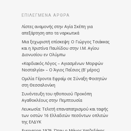
ΕΠΙΛΕΓΜΈΝΑ ΆΡΘΡΑ
Λίστες αναμονής στην Αγία Σκέπη για
απεξάρτηση απο τα ναρκωτικά
Μια ξεχωριστή επίσκεψη: Ο Γιώργος Τσιάκκας
και η Χριστίνα Παυλίδου στην Ι.Μ. Αγίου
Διονυσίου εν Ολύμπω
«Καρδιακός Λόγος – Αγιασμένων Μορφών
Νοσταλγία» – Ο Άγιος Παΐσιος (Β’ μέρος)
Ομιλία Γέροντα Εφραίμ σε Σύναξη Φοιτητών
στη Θεσσαλονίκη
Συνέντευξη του ηθοποιού Προκόπη
Αγαθοκλέους στην Πεμπτουσία
Λευκωσία: Τελετή επαναπατρισμού και ταφής
των οστών 16 Ελλαδιτών πεσόντων οπλιτών
της ΕΛΔΥΚ
Eurovision 1976. Όταν ο Μάνος Χατζηδάκης