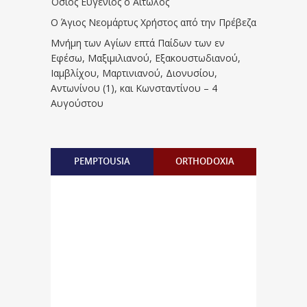
Όσιος Ευγένιος ο Αιτωλός
Ο Άγιος Νεομάρτυς Χρήστος από την Πρέβεζα
Μνήμη των Aγίων επτά Παίδων των εν
Eφέσω, Mαξιμιλιανού, Eξακουστωδιανού,
Iαμβλίχου, Mαρτινιανού, Διονυσίου,
Aντωνίνου (1), και Kωνσταντίνου – 4
Αυγούστου
PEMPTOUSIA
ORTHODOXIA