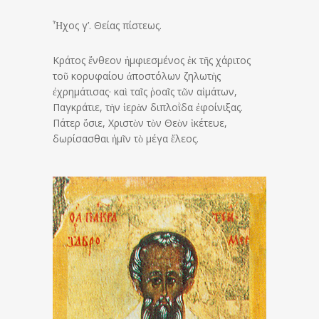
Ἦχος γ’. Θείας πίστεως.
Κράτος ἔνθεον ἠμφιεσμένος ἐκ τῆς χάριτος
τοῦ κορυφαίου ἀποστόλων ζηλωτὴς
ἐχρημάτισας· καὶ ταῖς ῥοαῖς τῶν αἱμάτων,
Παγκράτιε, τὴν ἱερὰν διπλοῒδα ἐφοίνιξας.
Πάτερ ὅσιε, Χριστὸν τὸν Θεὸν ἱκέτευε,
δωρίσασθαι ἡμῖν τὸ μέγα ἔλεος.