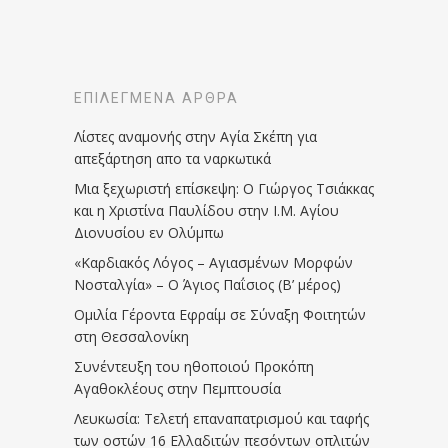
ΕΠΙΛΕΓΜΈΝΑ ΆΡΘΡΑ
Λίστες αναμονής στην Αγία Σκέπη για
απεξάρτηση απο τα ναρκωτικά
Μια ξεχωριστή επίσκεψη: Ο Γιώργος Τσιάκκας
και η Χριστίνα Παυλίδου στην Ι.Μ. Αγίου
Διονυσίου εν Ολύμπω
«Καρδιακός Λόγος – Αγιασμένων Μορφών
Νοσταλγία» – Ο Άγιος Παΐσιος (Β’ μέρος)
Ομιλία Γέροντα Εφραίμ σε Σύναξη Φοιτητών
στη Θεσσαλονίκη
Συνέντευξη του ηθοποιού Προκόπη
Αγαθοκλέους στην Πεμπτουσία
Λευκωσία: Τελετή επαναπατρισμού και ταφής
των οστών 16 Ελλαδιτών πεσόντων οπλιτών