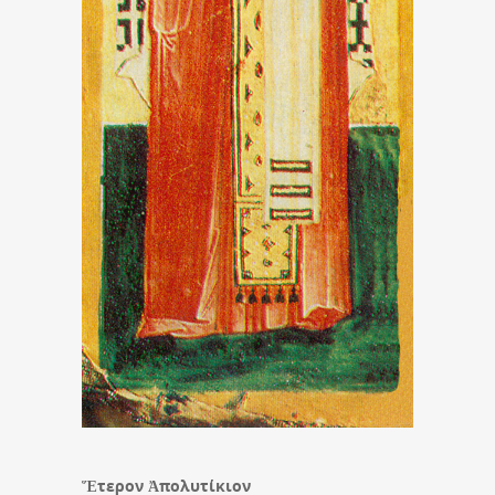
Ἕτερον Ἀπολυτίκιον