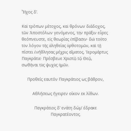
Ἦχος δ’.
Καὶ τρόπων μέτοχος, καὶ θρόνων διάδοχος,
τῶν Ἀποστόλων γενόμενος, τὴν πρᾶξιν εὗρες
θεόπνευστε, εἰς θεωρίας ἐπίβασιν· διὰ τοῦτο
τὸν λόγον τῆς ἀληθείας ὀρθοτομῶν, καὶ τῇ
πίστει ἐνήθλησας μέχρις αἵματος, Ἱερομάρτυς
Παγκράτιε· Πρέσβευε Χριστῷ τῷ Θεῷ,
σωθῆναι τὰς ψυχὰς ἡμῶν.
Προθείς εαυτόν Παγκράτιος ως βάθρον,
Aθλήσεως ήγειρεν οίκον εκ λίθων.
Παγκράτιος δ’ ενάτη δώμ’ έδρακε
Παγκρατέοντος.